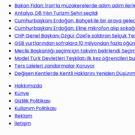
yap
Bakan Fidan: İran’la müzakerelerde adım adım ilerl
Antalya, D8 Yılın Turizm Şehri seçildi
Cumhurbaşkanı Erdoğan, Bahçeli ile bir araya gele
Cumhurbaşkanı Erdoğan: Eline mikrofon alıp sokağa
CHP Genel Başkanı Özgür Özel'e saldıran Selçuk Te
...
GSB yurtlarından sofralara 10 milyondan fazla öğün
Meclis Başkanlığı seçimi için takvim belirlendi: Seç
Model Türk Devletleri Teşkilatı ilk kez öğrencileri b
Ters Laleleri Jandarmalar Koruyor
Değişen Kentlerde Kentli Haklarını Yeniden Düşün
Hakkımızda
Künye
Gizlilik Politikası
Kullanım Politikası
Reklam
İletişim