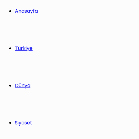
yap
Anasayfa
...
Türkiye
Dünya
Siyaset