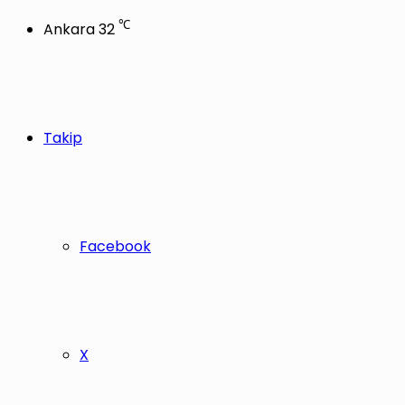
℃
Ankara
32
Takip
Facebook
X