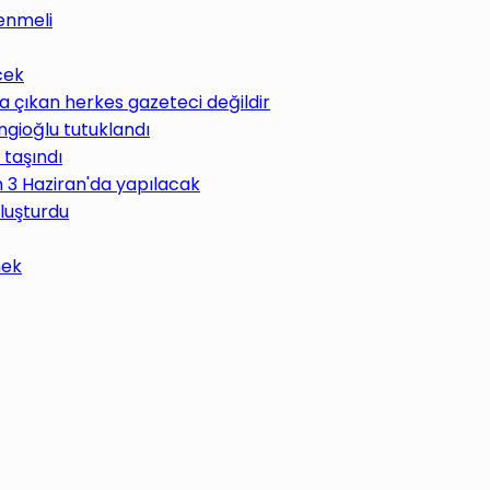
enmeli
cek
 çıkan herkes gazeteci değildir
ngioğlu tutuklandı
 taşındı
im 3 Haziran'da yapılacak
uluşturdu
mek