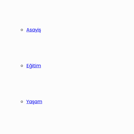
Asayiş
Eğitim
Yaşam