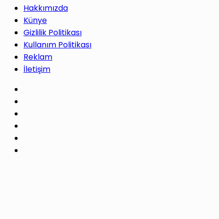
Hakkımızda
Künye
Gizlilik Politikası
Kullanım Politikası
Reklam
İletişim
Facebook
X
Pinterest
LinkedIn
YouTube
Instagram
Facebook
X
WhatsApp
Telegram
Başa
dön
tuşu