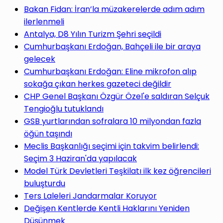
yap
Bakan Fidan: İran’la müzakerelerde adım adım
ilerlenmeli
Antalya, D8 Yılın Turizm Şehri seçildi
Cumhurbaşkanı Erdoğan, Bahçeli ile bir araya
gelecek
...
Cumhurbaşkanı Erdoğan: Eline mikrofon alıp
sokağa çıkan herkes gazeteci değildir
CHP Genel Başkanı Özgür Özel'e saldıran Selçuk
Tengioğlu tutuklandı
GSB yurtlarından sofralara 10 milyondan fazla
öğün taşındı
Meclis Başkanlığı seçimi için takvim belirlendi:
Seçim 3 Haziran'da yapılacak
Model Türk Devletleri Teşkilatı ilk kez öğrencileri
buluşturdu
Ters Laleleri Jandarmalar Koruyor
Değişen Kentlerde Kentli Haklarını Yeniden
Düşünmek