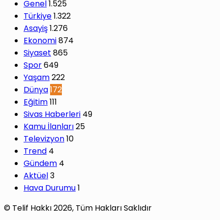
Genel
1.525
Türkiye
1.322
Asayiş
1.276
Ekonomi
874
Siyaset
865
Spor
649
Yaşam
222
Dünya
172
Eğitim
111
Sivas Haberleri
49
Kamu İlanları
25
Televizyon
10
Trend
4
Gündem
4
Aktüel
3
Hava Durumu
1
© Telif Hakkı 2026, Tüm Hakları Saklıdır