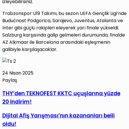
izleyebilirsiniz.
Trabzonspor U19 Takımı, bu sezon UEFA Gençlik Ligi’nde
Budućnost Podgorica, Sarajevo, Juventus, Atalanta ve
Inter gibi güçlü rakipleri eleyerek yarı finale yükseldi.
Salzburg karşısında galip gelmeleri durumunda, finalde
AZ Alkmaar ile Barcelona arasındaki eşleşmenin
galibiyle karşılaşacaklar.
24 Nisan 2025
Paylaş
Facebook
X
LinkedIn
Tumblr
Pinterest
Reddit
VKontakte
E-
Yazdır
THY’den
THY’den TEKNOFEST KKTC uçuşlarına yüzde
Posta
TEKNOFEST
20 indirim!
ile
KKTC
paylaş
uçuşlarına
Dijital
Dijital Afiş Yarışması’nın kazananları belli
yüzde
Afiş
oldu!
20