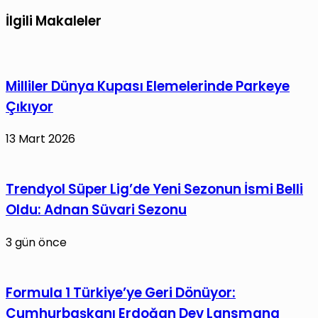
Yarışması’nın
indirim!
kazananları
İlgili Makaleler
belli
oldu!
Milliler Dünya Kupası Elemelerinde Parkeye
Çıkıyor
13 Mart 2026
Trendyol Süper Lig’de Yeni Sezonun İsmi Belli
Oldu: Adnan Süvari Sezonu
3 gün önce
Formula 1 Türkiye’ye Geri Dönüyor:
Cumhurbaşkanı Erdoğan Dev Lansmana