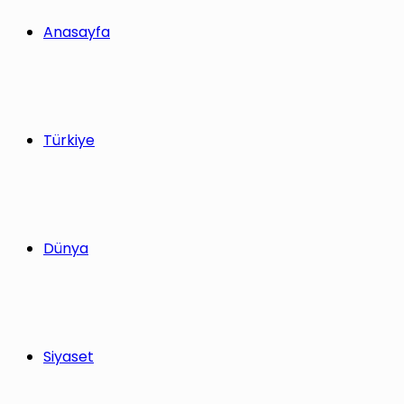
yap
Anasayfa
...
Türkiye
Dünya
Siyaset