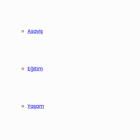
Asayiş
Eğitim
Yaşam