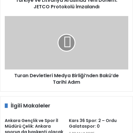
Türkiye ve Litvanya Arasında Yeni Dönem:
JETCO Protokolü İmzalandı
Turan
Devletleri
Medya
Birliği’nden
Bakü’de
Tarihi
Adım
Turan Devletleri Medya Birliği’nden Bakü’de
Tarihi Adım
İlgili Makaleler
Ankara Gençlik ve Spor İl
Kars 36 Spor: 2 – Ordu
Müdürü Çelik: Ankara
Galataspor: 0
sporun da başkenti olacak