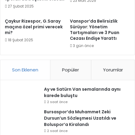
23 Mart 2025
27 Şubat 2025
Çaykur Rizespor, G.Saray
Vanspor’da Belirsizlik
maçına özel primi verecek
Sürüyor: Yönetim
mi?
Tartışmaları ve 3 Puan
Cezası Endişe Yarattı
18 Şubat 2025
3 gün önce
Son Eklenen
Popüler
Yorumlar
Ay ve Satürn Van semalarında aynı
karede buluştu
2 saat önce
Bursaspor’da Muhammet Zeki
Dursun’un Sözleşmesi Uzatıldı ve
Boluspor’a Kiralandı
2 saat önce