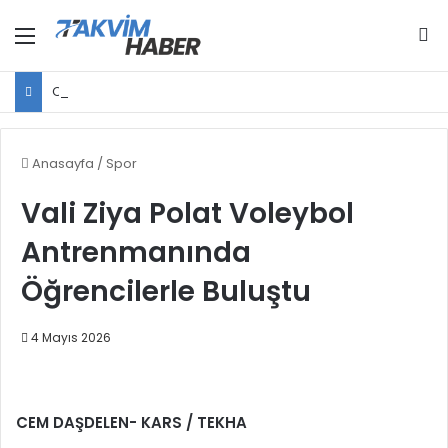
Menü
Ar
Cumhurbaşkanı Erdoğan, Bahçeli ile bir araya gelecek
Anasayfa
/
Spor
Vali Ziya Polat Voleybol
Antrenmanında
Öğrencilerle Buluştu
4 Mayıs 2026
CEM DAŞDELEN- KARS / TEKHA