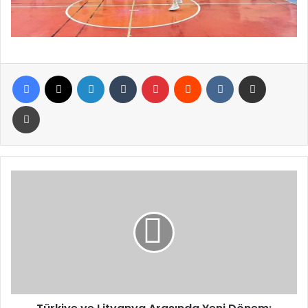
Facebook
X
LinkedIn
Tumblr
Pinterest
Reddit
VKontakte
E-Posta ile paylaş
Yazdır
Türkiye
ve
Litvanya
Arasında
Yeni
Dönem:
JETCO
Protokolü
İmzalandı