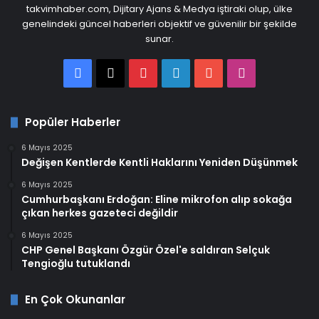
takvimhaber.com, Dijitary Ajans & Medya iştiraki olup, ülke
genelindeki güncel haberleri objektif ve güvenilir bir şekilde
sunar.
Facebook
X
Pinterest
LinkedIn
YouTube
Instagram
Popüler Haberler
6 Mayıs 2025
Değişen Kentlerde Kentli Haklarını Yeniden Düşünmek
6 Mayıs 2025
Cumhurbaşkanı Erdoğan: Eline mikrofon alıp sokağa
çıkan herkes gazeteci değildir
6 Mayıs 2025
CHP Genel Başkanı Özgür Özel'e saldıran Selçuk
Tengioğlu tutuklandı
En Çok Okunanlar