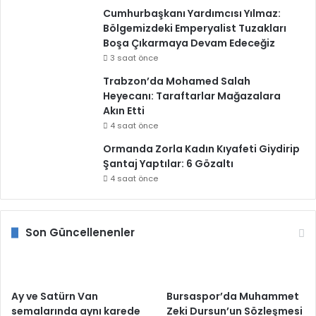
Cumhurbaşkanı Yardımcısı Yılmaz:
Bölgemizdeki Emperyalist Tuzakları
Boşa Çıkarmaya Devam Edeceğiz
3 saat önce
Trabzon’da Mohamed Salah
Heyecanı: Taraftarlar Mağazalara
Akın Etti
4 saat önce
Ormanda Zorla Kadın Kıyafeti Giydirip
Şantaj Yaptılar: 6 Gözaltı
4 saat önce
Son Güncellenenler
Ay ve Satürn Van
Bursaspor’da Muhammet
semalarında aynı karede
Zeki Dursun’un Sözleşmesi