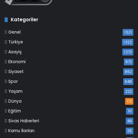
Kategoriler
Genel
1.521
Türkiye
1.322
Asayiş
1.273
Ekonomi
872
Siyaset
862
Spor
648
Yaşam
222
Dünya
172
Eğitim
111
Sivas Haberleri
49
Kamu İlanları
25