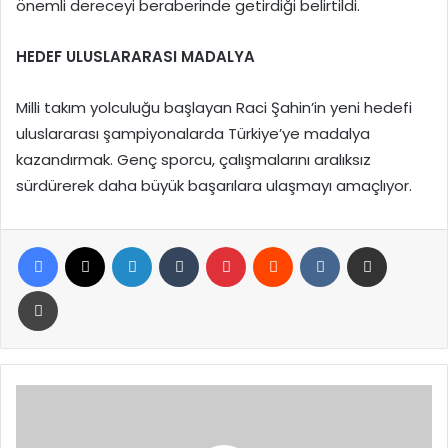
önemli dereceyi beraberinde getirdiği belirtildi.
HEDEF ULUSLARARASI MADALYA
Milli takım yolculuğu başlayan Raci Şahin’in yeni hedefi
uluslararası şampiyonalarda Türkiye’ye madalya
kazandırmak. Genç sporcu, çalışmalarını aralıksız
sürdürerek daha büyük başarılara ulaşmayı amaçlıyor.
Facebook
X
LinkedIn
Tumblr
Pinterest
Reddit
VKontakte
E-Posta ile paylaş
Yazdır
Bakan
Şimşek’ten
UEZ