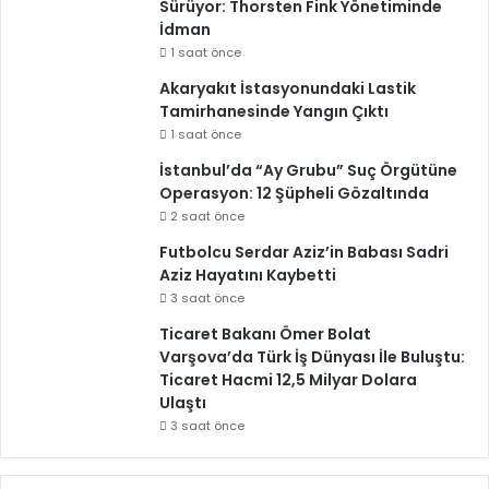
Sürüyor: Thorsten Fink Yönetiminde
İdman
1 saat önce
Akaryakıt İstasyonundaki Lastik
Tamirhanesinde Yangın Çıktı
1 saat önce
İstanbul’da “Ay Grubu” Suç Örgütüne
Operasyon: 12 Şüpheli Gözaltında
2 saat önce
Futbolcu Serdar Aziz’in Babası Sadri
Aziz Hayatını Kaybetti
3 saat önce
Ticaret Bakanı Ömer Bolat
Varşova’da Türk İş Dünyası İle Buluştu:
Ticaret Hacmi 12,5 Milyar Dolara
Ulaştı
3 saat önce