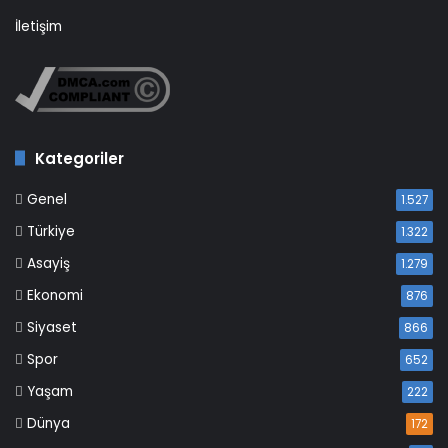
İletişim
Kategoriler
Genel
1.527
Türkiye
1.322
Asayiş
1.279
Ekonomi
876
Siyaset
866
Spor
652
Yaşam
222
Dünya
172