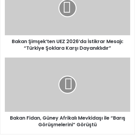
2026’da
İstikrar
Mesajı:
“Türkiye
Şoklara
Karşı
Dayanıklıdır”
Bakan Şimşek’ten UEZ 2026’da İstikrar Mesajı:
“Türkiye Şoklara Karşı Dayanıklıdır”
Bakan
Fidan,
Güney
Afrikalı
Mevkidaşı
ile
“Barış
Görüşmelerini”
Görüştü
Bakan Fidan, Güney Afrikalı Mevkidaşı ile “Barış
Görüşmelerini” Görüştü