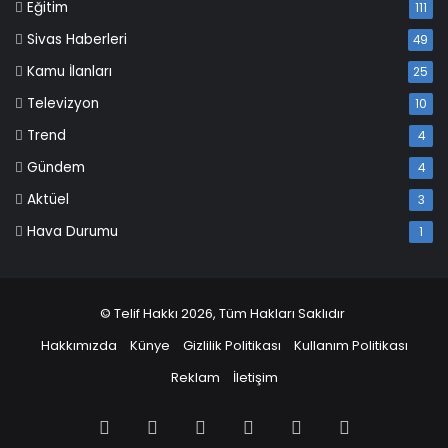
Eğitim
111
Sivas Haberleri
49
Kamu İlanları
25
Televizyon
10
Trend
4
Gündem
4
Aktüel
3
Hava Durumu
1
© Telif Hakkı 2026, Tüm Hakları Saklıdır
Hakkımızda
Künye
Gizlilik Politikası
Kullanım Politikası
Reklam
İletişim
Facebook
X
Pinterest
LinkedIn
YouTube
Instagram