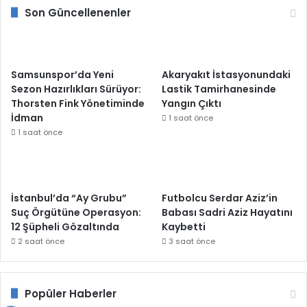
Son Güncellenenler
Samsunspor’da Yeni
Akaryakıt İstasyonundaki
Sezon Hazırlıkları Sürüyor:
Lastik Tamirhanesinde
Thorsten Fink Yönetiminde
Yangın Çıktı
İdman
1 saat önce
1 saat önce
İstanbul’da “Ay Grubu”
Futbolcu Serdar Aziz’in
Suç Örgütüne Operasyon:
Babası Sadri Aziz Hayatını
12 Şüpheli Gözaltında
Kaybetti
2 saat önce
3 saat önce
Popüler Haberler