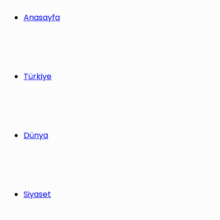
yap
Anasayfa
...
Türkiye
Dünya
Siyaset