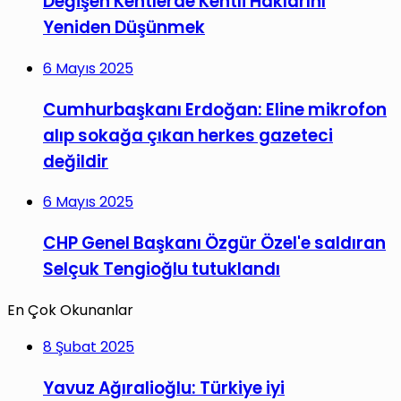
Değişen Kentlerde Kentli Haklarını
Yeniden Düşünmek
6 Mayıs 2025
Cumhurbaşkanı Erdoğan: Eline mikrofon
alıp sokağa çıkan herkes gazeteci
değildir
6 Mayıs 2025
CHP Genel Başkanı Özgür Özel'e saldıran
Selçuk Tengioğlu tutuklandı
En Çok Okunanlar
8 Şubat 2025
Yavuz Ağıralioğlu: Türkiye iyi