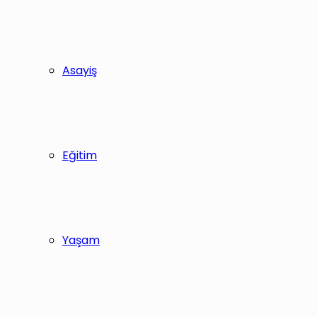
Asayiş
Eğitim
Yaşam