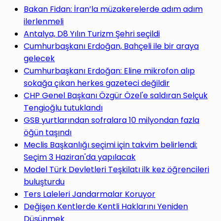
yap
Bakan Fidan: İran’la müzakerelerde adım adım
ilerlenmeli
Antalya, D8 Yılın Turizm Şehri seçildi
Cumhurbaşkanı Erdoğan, Bahçeli ile bir araya
gelecek
...
Cumhurbaşkanı Erdoğan: Eline mikrofon alıp
sokağa çıkan herkes gazeteci değildir
CHP Genel Başkanı Özgür Özel'e saldıran Selçuk
Tengioğlu tutuklandı
GSB yurtlarından sofralara 10 milyondan fazla
öğün taşındı
Meclis Başkanlığı seçimi için takvim belirlendi:
Seçim 3 Haziran'da yapılacak
Model Türk Devletleri Teşkilatı ilk kez öğrencileri
buluşturdu
Ters Laleleri Jandarmalar Koruyor
Değişen Kentlerde Kentli Haklarını Yeniden
Düşünmek