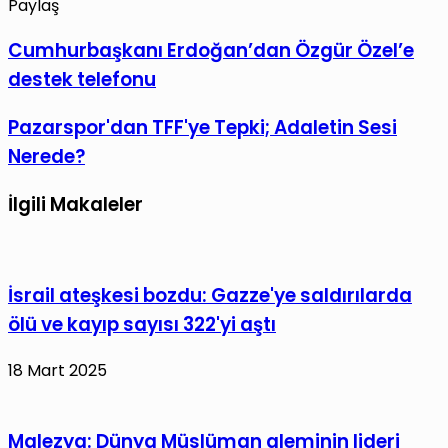
Paylaş
Facebook
X
LinkedIn
Tumblr
Pinterest
Reddit
VKontakte
E-
Yazdır
Cumhurbaşkanı
Cumhurbaşkanı Erdoğan’dan Özgür Özel’e
Posta
Erdoğan’dan
destek telefonu
ile
Özgür
paylaş
Özel’e
Pazarspor'dan
Pazarspor'dan TFF'ye Tepki; Adaletin Sesi
destek
TFF'ye
Nerede?
telefonu
Tepki;
Adaletin
İlgili Makaleler
Sesi
Nerede?
İsrail ateşkesi bozdu: Gazze'ye saldırılarda
ölü ve kayıp sayısı 322'yi aştı
18 Mart 2025
Malezya: Dünya Müslüman aleminin lideri