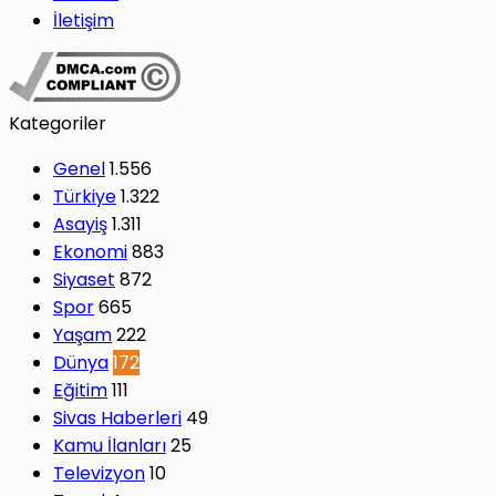
İletişim
Kategoriler
Genel
1.556
Türkiye
1.322
Asayiş
1.311
Ekonomi
883
Siyaset
872
Spor
665
Yaşam
222
Dünya
172
Eğitim
111
Sivas Haberleri
49
Kamu İlanları
25
Televizyon
10