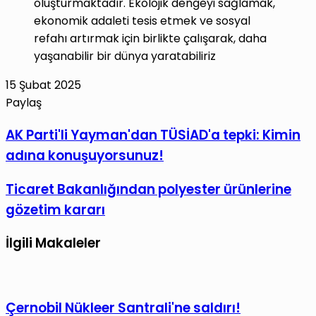
oluşturmaktadır. Ekolojik dengeyi sağlamak,
ekonomik adaleti tesis etmek ve sosyal
refahı artırmak için birlikte çalışarak, daha
yaşanabilir bir dünya yaratabiliriz
15 Şubat 2025
Paylaş
Facebook
X
LinkedIn
Tumblr
Pinterest
Reddit
VKontakte
E-
Yazdır
AK
AK Parti'li Yayman'dan TÜSİAD'a tepki: Kimin
Posta
Parti'li
adına konuşuyorsunuz!
ile
Yayman'dan
paylaş
TÜSİAD'a
Ticaret
Ticaret Bakanlığından polyester ürünlerine
tepki:
Bakanlığından
gözetim kararı
Kimin
polyester
adına
ürünlerine
İlgili Makaleler
konuşuyorsunuz!
gözetim
kararı
Çernobil Nükleer Santrali'ne saldırı!