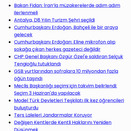
yap
Bakan Fidan: İran’la müzakerelerde adım adım
ilerlenmeli
Antalya, D8 Yılın Turizm Şehri seçildi
Cumhurbaşkanı Erdoğan, Bahçeli ile bir araya
gelecek
...
Cumhurbaşkanı Erdoğan: Eline mikrofon alıp
sokağa çıkan herkes gazeteci değildir
CHP Genel Başkanı Özgür Özel'e saldıran Selçuk
Tengioğlu tutuklandı
GSB yurtlarından sofralara 10 milyondan fazla
öğün taşındı
Meclis Başkanlığı seçimi için takvim belirlendi:
Seçim 3 Haziran'da yapılacak
Model Türk Devletleri Teşkilatı ilk kez öğrencileri
buluşturdu
Ters Laleleri Jandarmalar Koruyor
Değişen Kentlerde Kentli Haklarını Yeniden
Düşünmek