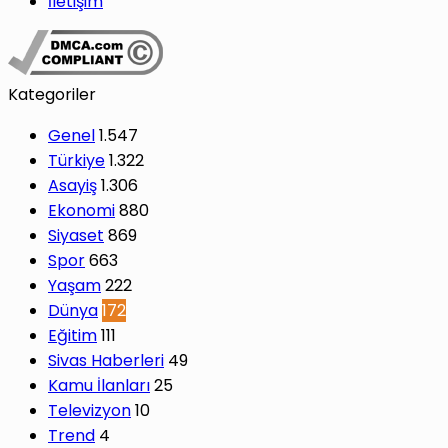
İletişim
Kategoriler
Genel
1.547
Türkiye
1.322
Asayiş
1.306
Ekonomi
880
Siyaset
869
Spor
663
Yaşam
222
Dünya
172
Eğitim
111
Sivas Haberleri
49
Kamu İlanları
25
Televizyon
10
Trend
4