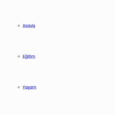
Asayiş
Eğitim
Yaşam