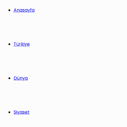
yap
Anasayfa
...
Türkiye
Dünya
Siyaset