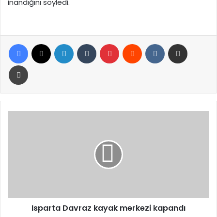
inandığını söyledi.
Facebook
X
LinkedIn
Tumblr
Pinterest
Reddit
VKontakte
E-Posta ile paylaş
Yazdır
Isparta
Davraz
kayak
merkezi
kapandı
Isparta Davraz kayak merkezi kapandı