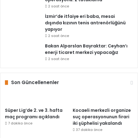
2 saat önce
İzmir’de itfaiye eri baba, mesai
dışında kızının tenis antrenörlüğünü
yapıyor
2 saat önce
Bakan Alparslan Bayraktar: Ceyhan’ı
enerji ticaret merkezi yapacağız
2 saat önce
Son Güncellenenler
Süper Lig’de 2. ve 3. hafta
Kocaeli merkezli organize
maç programı açıklandı
suç operasyonunun firari
iki şüphelisi yakalandı
7 dakika önce
37 dakika önce