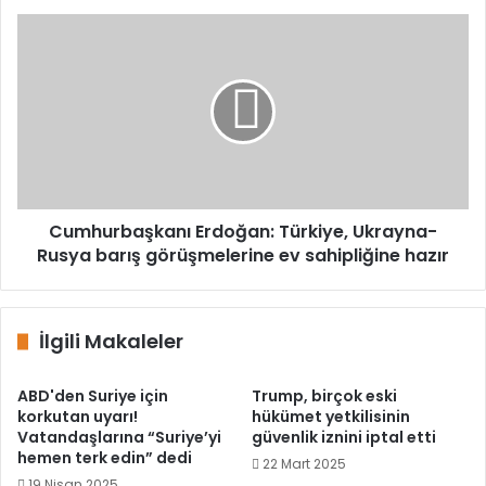
Cumhurbaşkanı
Erdoğan:
Türkiye,
Ukrayna-
Rusya
barış
görüşmelerine
ev
sahipliğine
hazır
Cumhurbaşkanı Erdoğan: Türkiye, Ukrayna-
Rusya barış görüşmelerine ev sahipliğine hazır
İlgili Makaleler
ABD'den Suriye için
Trump, birçok eski
korkutan uyarı!
hükümet yetkilisinin
Vatandaşlarına “Suriye’yi
güvenlik iznini iptal etti
hemen terk edin” dedi
22 Mart 2025
19 Nisan 2025