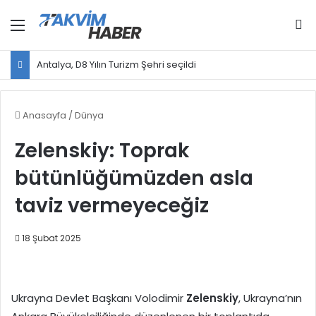
Menü
Ar
Antalya, D8 Yılın Turizm Şehri seçildi
Anasayfa
/
Dünya
Zelenskiy: Toprak
bütünlüğümüzden asla
taviz vermeyeceğiz
18 Şubat 2025
Ukrayna Devlet Başkanı Volodimir
Zelenskiy
, Ukrayna’nın