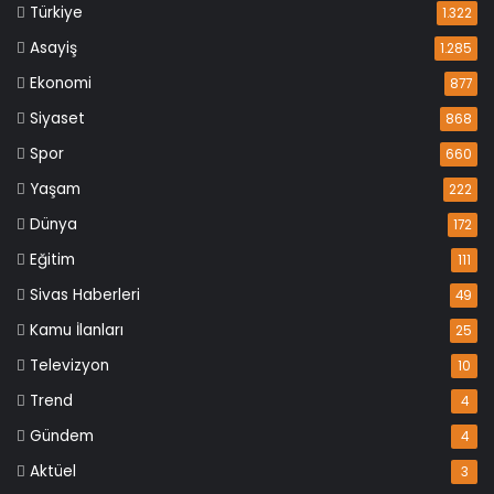
Türkiye
1.322
Asayiş
1.285
Ekonomi
877
Siyaset
868
Spor
660
Yaşam
222
Dünya
172
Eğitim
111
Sivas Haberleri
49
Kamu İlanları
25
Televizyon
10
Trend
4
Gündem
4
Aktüel
3