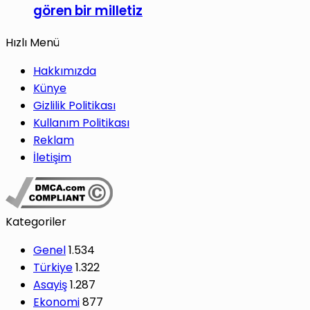
gören bir milletiz
Hızlı Menü
Hakkımızda
Künye
Gizlilik Politikası
Kullanım Politikası
Reklam
İletişim
Kategoriler
Genel
1.534
Türkiye
1.322
Asayiş
1.287
Ekonomi
877