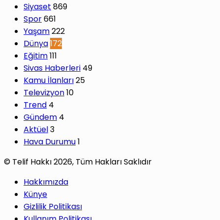
Siyaset
869
Spor
661
Yaşam
222
Dünya
172
Eğitim
111
Sivas Haberleri
49
Kamu İlanları
25
Televizyon
10
Trend
4
Gündem
4
Aktüel
3
Hava Durumu
1
© Telif Hakkı 2026, Tüm Hakları Saklıdır
Hakkımızda
Künye
Gizlilik Politikası
Kullanım Politikası