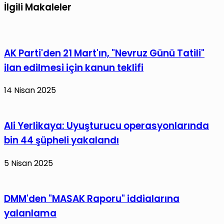
titreşimler
öğretmen
İlgili Makaleler
suçlu
ataması
olabilir
yapılacak
mi?
AK Parti'den 21 Mart'ın, "Nevruz Günü Tatili"
ilan edilmesi için kanun teklifi
14 Nisan 2025
Ali Yerlikaya: Uyuşturucu operasyonlarında
bin 44 şüpheli yakalandı
5 Nisan 2025
DMM'den "MASAK Raporu" iddialarına
yalanlama