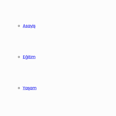
Asayiş
Eğitim
Yaşam