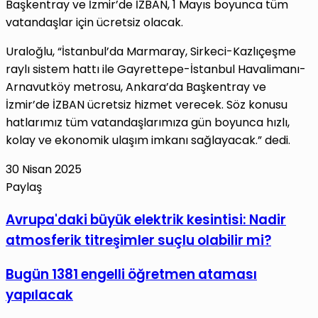
Başkentray ve İzmir’de İZBAN, 1 Mayıs boyunca tüm
vatandaşlar için ücretsiz olacak.
Uraloğlu, “İstanbul’da Marmaray, Sirkeci-Kazlıçeşme
raylı sistem hattı ile Gayrettepe-İstanbul Havalimanı-
Arnavutköy metrosu, Ankara’da Başkentray ve
İzmir’de İZBAN ücretsiz hizmet verecek. Söz konusu
hatlarımız tüm vatandaşlarımıza gün boyunca hızlı,
kolay ve ekonomik ulaşım imkanı sağlayacak.” dedi.
30 Nisan 2025
Paylaş
Facebook
X
LinkedIn
Tumblr
Pinterest
Reddit
VKontakte
E-
Yazdır
Avrupa'daki
Avrupa'daki büyük elektrik kesintisi: Nadir
Posta
büyük
atmosferik titreşimler suçlu olabilir mi?
ile
elektrik
paylaş
kesintisi:
Bugün
Bugün 1381 engelli öğretmen ataması
Nadir
1381
yapılacak
atmosferik
engelli