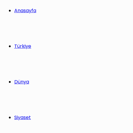
yap
Anasayfa
...
Türkiye
Dünya
Siyaset