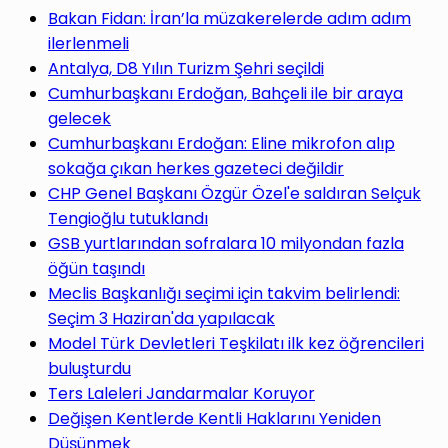
yap
Bakan Fidan: İran’la müzakerelerde adım adım
ilerlenmeli
Antalya, D8 Yılın Turizm Şehri seçildi
Cumhurbaşkanı Erdoğan, Bahçeli ile bir araya
gelecek
...
Cumhurbaşkanı Erdoğan: Eline mikrofon alıp
sokağa çıkan herkes gazeteci değildir
CHP Genel Başkanı Özgür Özel'e saldıran Selçuk
Tengioğlu tutuklandı
GSB yurtlarından sofralara 10 milyondan fazla
öğün taşındı
Meclis Başkanlığı seçimi için takvim belirlendi:
Seçim 3 Haziran'da yapılacak
Model Türk Devletleri Teşkilatı ilk kez öğrencileri
buluşturdu
Ters Laleleri Jandarmalar Koruyor
Değişen Kentlerde Kentli Haklarını Yeniden
Düşünmek