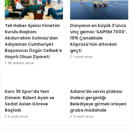
Tek Haber Ajansı Yönetim
Dünyanın en büyük 3’üncü
Kurulu Başkanı
vinç gemisi ‘SAIPEM 7000’,
Abdurrahim Solmaz’dan
1915 Çanakkale
Adıyaman Cumhuriyet
Köprüsü’nün altından
Başsavcısı Özgür Celbek’e
geçti
Hayırlı Olsun Ziyareti
1 saat önce
49 dakika önce
Kars 36 Spor’da Yeni
Adana’da servis plakası
Dönem: Bülent Ayan ve
ihalesi gerginliği:
Sedat Aslan Göreve
Belediyeye girmek isteyen
Başladı
gruba müdahale
2 saat önce
3 saat önce