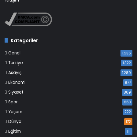
İletişim
Kategoriler
Genel
1.536
Türkiye
1.322
Asayiş
1.289
Ekonomi
877
Siyaset
869
Spor
663
Yaşam
222
Dünya
172
Eğitim
111