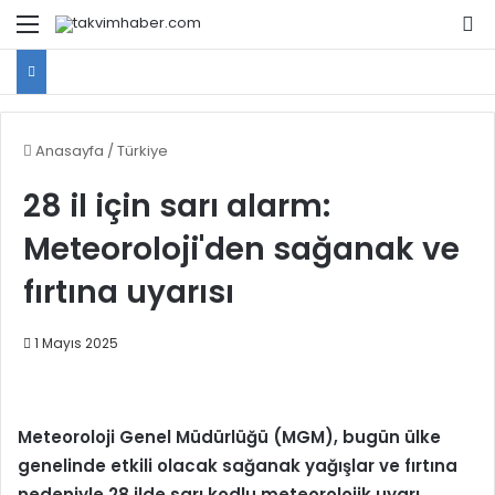
Menü
Ar
Anasayfa
/
Türkiye
28 il için sarı alarm:
Meteoroloji'den sağanak ve
fırtına uyarısı
1 Mayıs 2025
Meteoroloji Genel Müdürlüğü (MGM), bugün ülke
genelinde etkili olacak sağanak yağışlar ve fırtına
nedeniyle 28 ilde sarı kodlu meteorolojik uyarı