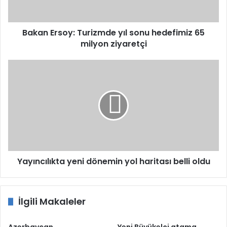
milyon
ziyaretçi
Bakan Ersoy: Turizmde yıl sonu hedefimiz 65
milyon ziyaretçi
Yayıncılıkta
yeni
dönemin
yol
haritası
belli
oldu
Yayıncılıkta yeni dönemin yol haritası belli oldu
İlgili Makaleler
Azerbaycan
Yeni Büyükelçi atama