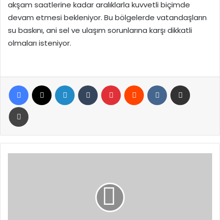
akşam saatlerine kadar aralıklarla kuvvetli biçimde
devam etmesi bekleniyor. Bu bölgelerde vatandaşların
su baskını, ani sel ve ulaşım sorunlarına karşı dikkatli
olmaları isteniyor.
Facebook
X
LinkedIn
Tumblr
Pinterest
Reddit
VKontakte
E-Posta ile paylaş
Yazdır
Bakan
Ersoy:
Turizmde
yıl
sonu
hedefimiz
65