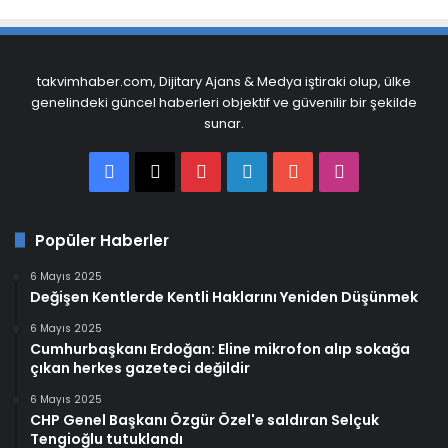
takvimhaber.com, Dijitary Ajans & Medya iştiraki olup, ülke
genelindeki güncel haberleri objektif ve güvenilir bir şekilde
sunar.
Facebook
X
Pinterest
LinkedIn
YouTube
Instagram
Popüler Haberler
6 Mayıs 2025
Değişen Kentlerde Kentli Haklarını Yeniden Düşünmek
6 Mayıs 2025
Cumhurbaşkanı Erdoğan: Eline mikrofon alıp sokağa
çıkan herkes gazeteci değildir
6 Mayıs 2025
CHP Genel Başkanı Özgür Özel'e saldıran Selçuk
Tengioğlu tutuklandı