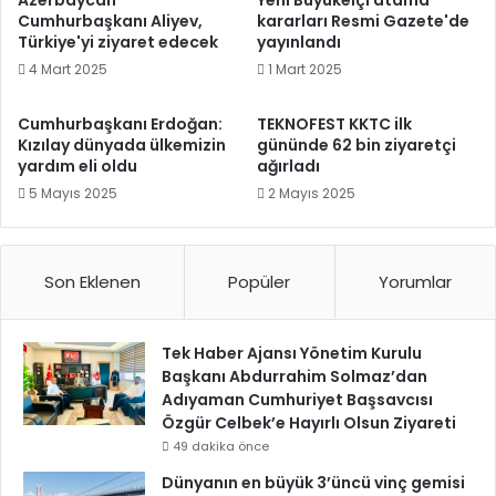
Cumhurbaşkanı Aliyev,
kararları Resmi Gazete'de
Türkiye'yi ziyaret edecek
yayınlandı
4 Mart 2025
1 Mart 2025
Cumhurbaşkanı Erdoğan:
TEKNOFEST KKTC ilk
Kızılay dünyada ülkemizin
gününde 62 bin ziyaretçi
yardım eli oldu
ağırladı
5 Mayıs 2025
2 Mayıs 2025
Son Eklenen
Popüler
Yorumlar
Tek Haber Ajansı Yönetim Kurulu
Başkanı Abdurrahim Solmaz’dan
Adıyaman Cumhuriyet Başsavcısı
Özgür Celbek’e Hayırlı Olsun Ziyareti
49 dakika önce
Dünyanın en büyük 3’üncü vinç gemisi