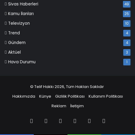
Sivas Haberleri
49
Kamu İlanları
25
Televizyon
10
Trend
4
Gündem
4
Aktüel
3
Hava Durumu
1
© Telif Hakkı 2026, Tüm Hakları Saklıdır
Hakkımızda
Künye
Gizlilik Politikası
Kullanım Politikası
Reklam
İletişim
Facebook
X
Pinterest
LinkedIn
YouTube
Instagram