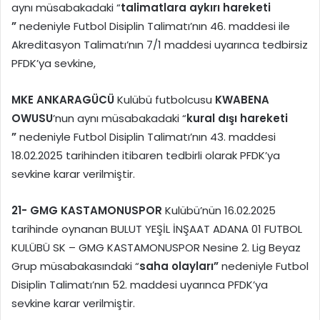
aynı müsabakadaki “
talimatlara aykırı hareketi
”
nedeniyle Futbol Disiplin Talimatı’nın 46. maddesi ile
Akreditasyon Talimatı’nın 7/1 maddesi uyarınca tedbirsiz
PFDK’ya sevkine,
MKE ANKARAGÜCÜ
Kulübü futbolcusu
KWABENA
OWUSU
’nun aynı müsabakadaki “
kural dışı hareketi
”
nedeniyle Futbol Disiplin Talimatı’nın 43. maddesi
18.02.2025 tarihinden itibaren tedbirli olarak PFDK’ya
sevkine karar verilmiştir.
21-
GMG KASTAMONUSPOR
Kulübü’nün 16.02.2025
tarihinde oynanan BULUT YEŞİL İNŞAAT ADANA 01 FUTBOL
KULÜBÜ SK – GMG KASTAMONUSPOR Nesine 2. Lig Beyaz
Grup müsabakasındaki “
saha olayları”
nedeniyle Futbol
Disiplin Talimatı’nın 52. maddesi uyarınca PFDK’ya
sevkine karar verilmiştir.