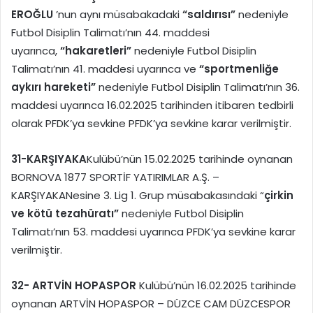
EROĞLU
’nun aynı müsabakadaki
“saldırısı”
nedeniyle
Futbol Disiplin Talimatı’nın 44. maddesi
uyarınca,
“hakaretleri”
nedeniyle Futbol Disiplin
Talimatı’nın 41. maddesi uyarınca ve
“sportmenliğe
aykırı hareketi”
nedeniyle Futbol Disiplin Talimatı’nın 36.
maddesi uyarınca 16.02.2025 tarihinden itibaren tedbirli
olarak PFDK’ya sevkine PFDK’ya sevkine karar verilmiştir.
31-
KARŞIYAKA
Kulübü’nün 15.02.2025 tarihinde oynanan
BORNOVA 1877 SPORTİF YATIRIMLAR A.Ş. –
KARŞIYAKANesine 3. Lig 1. Grup müsabakasındaki “
çirkin
ve kötü tezahüratı”
nedeniyle Futbol Disiplin
Talimatı’nın 53. maddesi uyarınca PFDK’ya sevkine karar
verilmiştir.
32-
ARTVİN HOPASPOR
Kulübü’nün 16.02.2025 tarihinde
oynanan ARTVİN HOPASPOR – DÜZCE CAM DÜZCESPOR