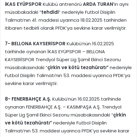
İKAS EYÜPSPOR
Kulübü antrenörü
ARDA TURAN’
ın aynı
müsabakadaki “
tehdidi
” nedeniyle Futbol Disiplin
Talimatı’nın 41. maddesi uyarınca 18.02.2025 tarihinden
itibaren tedbirli olarak PFDK’ya sevkine karar verilmiştir.
7-
BELLONA KAYSERİSPOR
Kulübü’nün 16.02.2025
tarihinde oynanan İKAS EYÜPSPOR – BELLONA
KAYSERİSPOR Trendyol Süper Lig Şamil Ekinci Sezonu
müsabakasındaki “
çirkin ve kötü tezahüratı”
nedeniyle
Futbol Disiplin Talimatı’nın 53. maddesi uyarınca PFDK’ya
sevkine karar verilmiştir.
8-
FENERBAHÇE
A.Ş.
Kulübü’nün 16.02.2025 tarihinde
oynanan FENERBAHÇE A.Ş. – KASIMPAŞA A.Ş. Trendyol
Süper Lig Şamil Ekinci Sezonu müsabakasındaki “
çirkin
ve kötü tezahüratı”
nedeniyle Futbol Disiplin
Talimatı’nın 53. maddesi uyarınca PFDK’ya sevkine karar