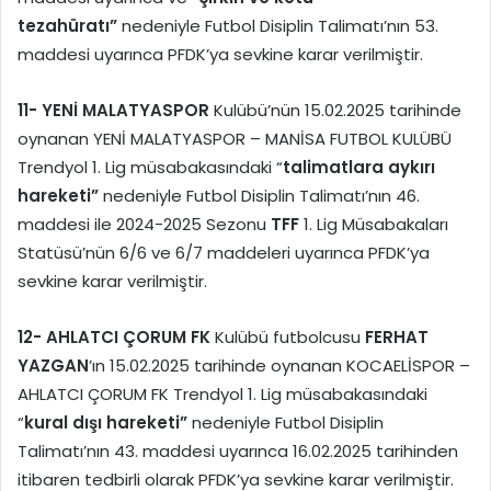
tezahüratı”
nedeniyle Futbol Disiplin Talimatı’nın 53.
maddesi uyarınca PFDK’ya sevkine karar verilmiştir.
11-
YENİ MALATYASPOR
Kulübü’nün 15.02.2025 tarihinde
oynanan YENİ MALATYASPOR – MANİSA FUTBOL KULÜBÜ
Trendyol 1. Lig müsabakasındaki “
talimatlara aykırı
hareketi”
nedeniyle Futbol Disiplin Talimatı’nın 46.
maddesi ile 2024-2025 Sezonu
TFF
1. Lig Müsabakaları
Statüsü’nün 6/6 ve 6/7 maddeleri uyarınca PFDK’ya
sevkine karar verilmiştir.
12-
AHLATCI ÇORUM
FK
Kulübü futbolcusu
FERHAT
YAZGAN
’ın 15.02.2025 tarihinde oynanan KOCAELİSPOR –
AHLATCI ÇORUM FK Trendyol 1. Lig müsabakasındaki
“
kural dışı hareketi”
nedeniyle Futbol Disiplin
Talimatı’nın 43. maddesi uyarınca 16.02.2025 tarihinden
itibaren tedbirli olarak PFDK’ya sevkine karar verilmiştir.