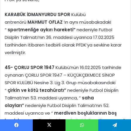
KARABÜK İDMANYURDU SPOR
Kulübü
antrenörü
MAHMUT OFLAZ
’ın aynı müsabakadaki
“
sportmenliğe aykırı hareketi”
nedeniyle Futbol
Disiplin Talimatı’nın 36. maddesi uyarınca 17.02.2025
tarihinden itibaren tedbirli olarak PFDK’ya sevkine karar
verilmiştir.
45-
ÇORLU SPOR 1947
Kulübü’nün 16.02.2025 tarihinde
oynanan ÇORLU SPOR 1947 – KÜÇÜKÇEKMECE SİNOP
SPOR KULÜBÜ Nesine 3. Lig 3. Grup müsabakasındaki
“
çirkin ve kötü tezahüratı”
nedeniyle Futbol Disiplin
Talimatı’nın 53. maddesi uyarınca, “
saha
olayları”
nedeniyle Futbol Disiplin Talimatı’nın 52.
maddesi uyarınca ve “
merdiven boşluklarının boş
bırakılmaması”
nedeniyle Futbol Disiplin Talimatı’nın 49.
maddesi uyarınca PFDK’ya sevkine,
Facebook
X
WhatsApp
Telegram