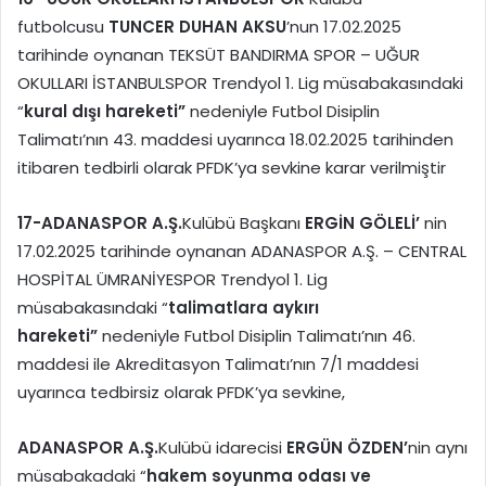
futbolcusu
TUNCER DUHAN AKSU
’nun 17.02.2025
tarihinde oynanan TEKSÜT BANDIRMA SPOR – UĞUR
OKULLARI İSTANBULSPOR Trendyol 1. Lig müsabakasındaki
“
kural dışı hareketi”
nedeniyle Futbol Disiplin
Talimatı’nın 43. maddesi uyarınca 18.02.2025 tarihinden
itibaren tedbirli olarak PFDK’ya sevkine karar verilmiştir
17-
ADANASPOR A.Ş.
Kulübü Başkanı
ERGİN GÖLELİ’
nin
17.02.2025 tarihinde oynanan ADANASPOR A.Ş. – CENTRAL
HOSPİTAL ÜMRANİYESPOR Trendyol 1. Lig
müsabakasındaki “
talimatlara aykırı
hareketi”
nedeniyle Futbol Disiplin Talimatı’nın 46.
maddesi ile Akreditasyon Talimatı’nın 7/1 maddesi
uyarınca tedbirsiz olarak PFDK’ya sevkine,
ADANASPOR A.Ş.
Kulübü idarecisi
ERGÜN ÖZDEN’
nin aynı
müsabakadaki “
hakem soyunma odası ve