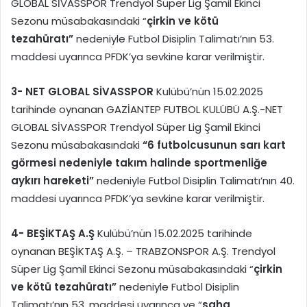
GLOBAL SİVASSPOR Trendyol Süper Lig Şamil Ekinci
Sezonu müsabakasındaki “
çirkin ve kötü
tezahüratı”
nedeniyle Futbol Disiplin Talimatı’nın 53.
maddesi uyarınca PFDK’ya sevkine karar verilmiştir.
3-
NET GLOBAL SİVASSPOR
Kulübü’nün 15.02.2025
tarihinde oynanan GAZİANTEP FUTBOL KULÜBÜ A.Ş.-NET
GLOBAL SİVASSPOR Trendyol Süper Lig Şamil Ekinci
Sezonu müsabakasındaki
“6 futbolcusunun sarı kart
görmesi nedeniyle takım halinde sportmenliğe
aykırı hareketi”
nedeniyle Futbol Disiplin Talimatı’nın 40.
maddesi uyarınca PFDK’ya sevkine karar verilmiştir.
4-
BEŞİKTAŞ A.Ş
Kulübü’nün 15.02.2025 tarihinde
oynanan BEŞİKTAŞ A.Ş. – TRABZONSPOR A.Ş. Trendyol
Süper Lig Şamil Ekinci Sezonu müsabakasındaki “
çirkin
ve kötü tezahüratı”
nedeniyle Futbol Disiplin
Talimatı’nın 53. maddesi uyarınca ve “
saha