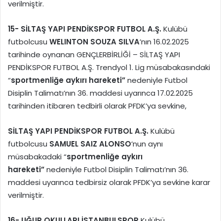
verilmiştir.
15-
SİLTAŞ YAPI PENDİKSPOR FUTBOL A.Ş.
Kulübü
futbolcusu
WELINTON SOUZA SILVA
’nın 16.02.2025
tarihinde oynanan GENÇLERBİRLİĞİ – SİLTAŞ YAPI
PENDİKSPOR FUTBOL A.Ş. Trendyol 1. Lig müsabakasındaki
“
sportmenliğe aykırı hareketi”
nedeniyle Futbol
Disiplin Talimatı’nın 36. maddesi uyarınca 17.02.2025
tarihinden itibaren tedbirli olarak PFDK’ya sevkine,
SİLTAŞ YAPI PENDİKSPOR FUTBOL A.Ş.
Kulübü
futbolcusu
SAMUEL SAIZ ALONSO
’nun aynı
müsabakadaki “
sportmenliğe aykırı
hareketi”
nedeniyle Futbol Disiplin Talimatı’nın 36.
maddesi uyarınca tedbirsiz olarak PFDK’ya sevkine karar
verilmiştir.
16-
UĞUR OKULLARI İSTANBULSPOR
Kulübü