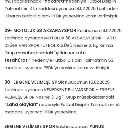
müsabakasındaki
“
hakareti”
nedeniyle Futbol Disiplin
Talimatı’nın 41. maddesi uyarınca 18.02.2025 tarihinden
itibaren tedbirli olarak PFDK’ya sevkine karar verilmiştir.
29-
MOTOLUX 68 AKSARAYSPOR
Kulübü’nün 16.02.2025
tarihinde oynanan MOTOLUX 68 AKSARAYSPOR – ARTI
DEĞER VAN SPOR FUTBOL KULÜBÜ Nesine 2. Lig Kırmızı
Grup müsabakasındaki “
çirkin ve kötü
tezahüratı”
nedeniyle Futbol Disiplin Talimatı’nın 53.
maddesi uyarınca PFDK’ya sevkine karar verilmiştir.
30-
ERGENE VELİMEŞE SPOR
Kulübü’nün 15.02.2025
tarihinde oynanan KEMERKENT BULVARSPOR – ERGENE
VELİMEŞE SPOR Nesine 3. Lig 1. Grup müsabakasındaki
“
saha olayları”
nedeniyle Futbol Disiplin Talimatı’nın 52.
maddesi uyarınca PFDK’ya sevkine,
ERGENE VELİMEŞE SPOR
kulübü idarecisi
YUNUS