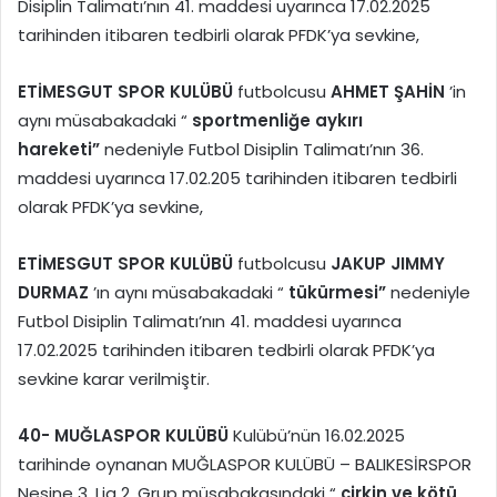
Disiplin Talimatı’nın 41. maddesi uyarınca 17.02.2025
tarihinden itibaren tedbirli olarak PFDK’ya sevkine,
ETİMESGUT SPOR KULÜBÜ
futbolcusu
AHMET ŞAHİN
’in
aynı müsabakadaki “
sportmenliğe aykırı
hareketi”
nedeniyle Futbol Disiplin Talimatı’nın 36.
maddesi uyarınca 17.02.205 tarihinden itibaren tedbirli
olarak PFDK’ya sevkine,
ETİMESGUT SPOR KULÜBÜ
futbolcusu
JAKUP JIMMY
DURMAZ
’ın aynı müsabakadaki “
tükürmesi”
nedeniyle
Futbol Disiplin Talimatı’nın 41. maddesi uyarınca
17.02.2025 tarihinden itibaren tedbirli olarak PFDK’ya
sevkine karar verilmiştir.
40-
MUĞLASPOR KULÜBÜ
Kulübü’nün 16.02.2025
tarihinde oynanan MUĞLASPOR KULÜBÜ – BALIKESİRSPOR
Nesine 3. Lig 2. Grup müsabakasındaki “
çirkin ve kötü