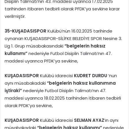
Disiplin Talimatı’nın 43. maddesi uyarınca 17.02.2025
tarihinden itibaren tedbirli olarak PFDK’ya sevkine karar
verilmiştir.
35-
KUŞADASISPOR
Kulübü’nün 16.02.2025 tarihinde
oynanan KUŞADASISPOR-SİLİFKE BELEDİYE SPOR Nesine 3.
Lig 1. Grup müsabakasındaki
“belgelerin haksız
kullanımı”
nedeniyle Futbol Disiplin Talimatı’nın 47.
maddesi uyarınca PFDK’ya sevkine,
KUŞADASISPOR
Kulübü idarecisi
KUDRET DURDU
’nun
aynı müsabakadaki
“belgelerin haksız kullanımına
iştiraki”
nedeniyle Futbol Disiplin Talimatı’nın 47.
maddesi uyarınca 18.02.2025 tarihinden itibaren tedbirli
olarak PFDK’ya sevkine,
KUŞADASISPOR
Kulübü idarecisi
SELMAN AYAZ
’ın aynı
müsabakadaki
“belgelerin haksız kullanımı”
nedeniyle