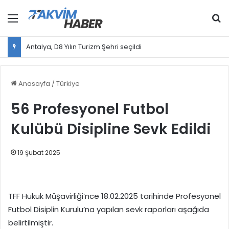
Menü
Ar
Cumhurbaşkanı Erdoğan, Bahçeli ile bir araya gelecek
Anasayfa
/
Türkiye
56 Profesyonel Futbol
Kulübü Disipline Sevk Edildi
19 Şubat 2025
TFF Hukuk Müşavirliği’nce 18.02.2025 tarihinde Profesyonel
Futbol Disiplin Kurulu’na yapılan sevk raporları aşağıda
belirtilmiştir.