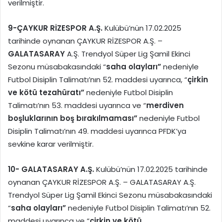
verilmiştir.
9-
ÇAYKUR RİZESPOR A.Ş.
Kulübü’nün 17.02.2025
tarihinde oynanan ÇAYKUR RİZESPOR A.Ş. –
GALATASARAY
A.Ş. Trendyol Süper Lig Şamil Ekinci
Sezonu müsabakasındaki “
saha olayları”
nedeniyle
Futbol Disiplin Talimatı’nın 52. maddesi uyarınca, “
çirkin
ve kötü tezahüratı”
nedeniyle Futbol Disiplin
Talimatı’nın 53. maddesi uyarınca ve “
merdiven
boşluklarının boş bırakılmaması”
nedeniyle Futbol
Disiplin Talimatı’nın 49. maddesi uyarınca PFDK’ya
sevkine karar verilmiştir.
10-
GALATASARAY A.Ş.
Kulübü’nün 17.02.2025 tarihinde
oynanan ÇAYKUR RİZESPOR A.Ş. – GALATASARAY A.Ş.
Trendyol Süper Lig Şamil Ekinci Sezonu müsabakasındaki
“
saha olayları”
nedeniyle Futbol Disiplin Talimatı’nın 52.
maddesi uyarınca ve “
çirkin ve kötü