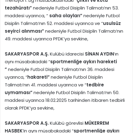
Trendyol 1. Lig müsabakasındaki “
çirkin ve kötü
tezahüratı”
nedeniyle Futbol Disiplin Talimatı’nın 53.
maddesi uyarınca, “
saha olayları”
nedeniyle Futbol
Disiplin Talimatı’nın 52. maddesi uyarınca ve “
usulsüz
seyirci alınması”
nedeniyle Futbol Disiplin Talimatı’nın
49. maddesi uyarınca PFDK’ya sevkine,
SAKARYASPOR A.Ş.
Kulübü idarecisi
SİNAN AYDIN
’ın
aynı müsabakadaki “
sportmenliğe aykırı hareketi
”
nedeniyle Futbol Disiplin Talimatı’nın 36. maddesi
uyarınca, “
hakareti”
nedeniyle Futbol Disiplin
Talimatı’nın 41. maddesi uyarınca ve “
tedbire
uymaması”
nedeniyle Futbol Disiplin Talimatı’nın 50.
maddesi uyarınca 18.02.2025 tarihinden itibaren tedbirli
olarak PFDK’ya sevkine,
SAKARYASPOR A.Ş.
Kulübü görevlisi
MÜKERREM
HASBEK
’in aynı müsabakadaki “
sportmenliğe aykırı