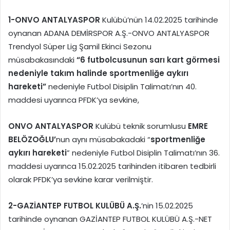
1-
ONVO ANTALYASPOR
Kulübü’nün 14.02.2025 tarihinde
oynanan ADANA DEMİRSPOR A.Ş.-ONVO ANTALYASPOR
Trendyol Süper Lig Şamil Ekinci Sezonu
müsabakasındaki
“6 futbolcusunun sarı kart görmesi
nedeniyle takım halinde sportmenliğe aykırı
hareketi”
nedeniyle Futbol Disiplin Talimatı’nın 40.
maddesi uyarınca PFDK’ya sevkine,
ONVO ANTALYASPOR
Kulübü teknik sorumlusu
EMRE
BELÖZOĞLU’
nun aynı müsabakadaki “
sportmenliğe
aykırı hareketi
” nedeniyle Futbol Disiplin Talimatı’nın 36.
maddesi uyarınca 15.02.2025 tarihinden itibaren tedbirli
olarak PFDK’ya sevkine karar verilmiştir.
2-
GAZİANTEP FUTBOL KULÜBÜ A.Ş.
’nin 15.02.2025
tarihinde oynanan GAZİANTEP FUTBOL KULÜBÜ A.Ş.-NET