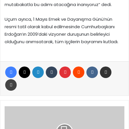
mutabakatla bu adımı atacağına inanıyoruz” dedi.
Uçum ayrıca, 1 Mayıs Emek ve Dayanışma Günü’nün
resmi tatil olarak kabul edilmesinde Cumhurbaşkanı
Erdoğan’ın 2009’daki vizyoner duruşunun belirleyici
olduğunu anımsatarak, tüm işçilerin bayramını kutladı.
Facebook
X
LinkedIn
Tumblr
Pinterest
Reddit
VKontakte
E-Posta ile paylaş
Yazdır
Rıza
Çalımbay,
"Ne
Olursa