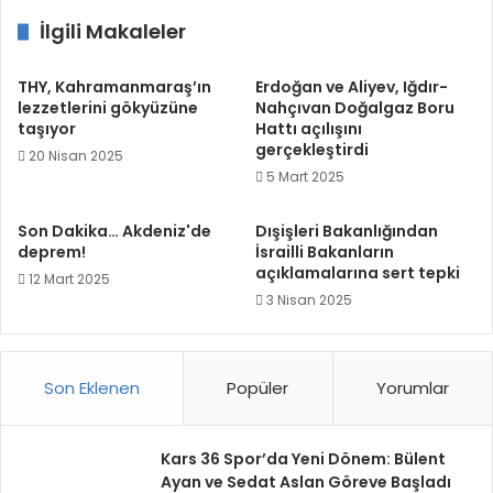
İlgili Makaleler
THY, Kahramanmaraş’ın
Erdoğan ve Aliyev, Iğdır-
lezzetlerini gökyüzüne
Nahçıvan Doğalgaz Boru
taşıyor
Hattı açılışını
gerçekleştirdi
20 Nisan 2025
5 Mart 2025
Son Dakika… Akdeniz'de
Dışişleri Bakanlığından
deprem!
İsrailli Bakanların
açıklamalarına sert tepki
12 Mart 2025
3 Nisan 2025
Son Eklenen
Popüler
Yorumlar
Kars 36 Spor’da Yeni Dönem: Bülent
Ayan ve Sedat Aslan Göreve Başladı