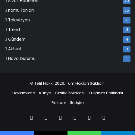
Sivas Haberleri
49
Kamu İlanları
25
Televizyon
10
Trend
4
Gündem
4
Aktüel
3
Hava Durumu
1
© Telif Hakkı 2026, Tüm Hakları Saklıdır
Hakkımızda
Künye
Gizlilik Politikası
Kullanım Politikası
Reklam
İletişim
Facebook
X
Pinterest
LinkedIn
YouTube
Instagram