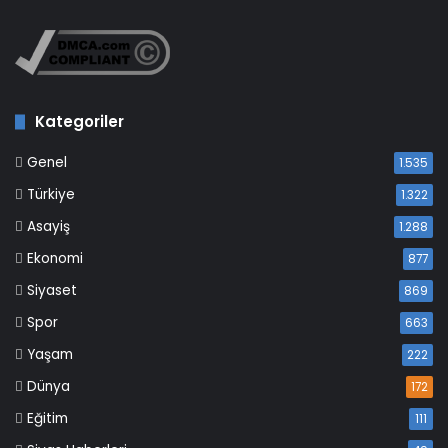
Kategoriler
Genel
1.535
Türkiye
1.322
Asayiş
1.288
Ekonomi
877
Siyaset
869
Spor
663
Yaşam
222
Dünya
172
Eğitim
111