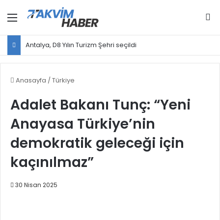
Menü
Ar
Antalya, D8 Yılın Turizm Şehri seçildi
Anasayfa
/
Türkiye
Adalet Bakanı Tunç: “Yeni
Anayasa Türkiye’nin
demokratik geleceği için
kaçınılmaz”
30 Nisan 2025