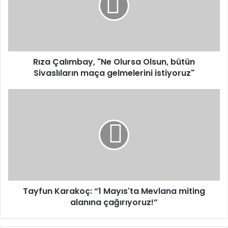
Olsun,
bütün
Sivaslıların
maça
gelmelerini
istiyoruz"
Rıza Çalımbay, "Ne Olursa Olsun, bütün
Sivaslıların maça gelmelerini istiyoruz"
Tayfun
Karakoç:
“1
Mayıs'ta
Mevlana
miting
alanına
çağırıyoruz!”
Tayfun Karakoç: “1 Mayıs'ta Mevlana miting
alanına çağırıyoruz!”