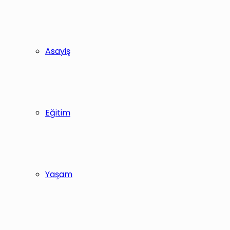
Asayiş
Eğitim
Yaşam