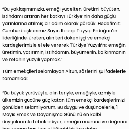
“Bu yaklaşımımızla, emeği yücelten, üretimi büyüten,
istihdamı artıran her katkıyı Türkiye’nin daha güçlü
yarınlarına atılmış bir adım olarak gördük. Hedefimiz;
Cumhurbaşkanımız Sayın Recep Tayyip Erdoğan’ın
liderliğinde, üreten, alın teri döken işçi ve emekçi
kardeşlerimizle el ele vererek Türkiye Yüzyılı’nı; emeğin,
üretimin, yatırımın, istihdamın, büyümenin, kalkınmanın
ve refahın yüzyılı yapmak.”
Tüm emekçileri selamlayan Altun, sözlerini şu ifadelerle
tamamladı:
“Bu büyük yürüyüşte, alın teriyle, emeğiyle, azmiyle
ülkemizin gücüne güç katan tüm emekçi kardeşlerimizi
gönülden selamlıyorum. Bu duygu ve düşüncelerle, 1
Mayıs Emek ve Dayanışma Günü’nü en kalbî
duygularımla tebrik ediyor; emeğin onurunu ve değerini
her zaman baş tacı ettiğimizi bir kez daha