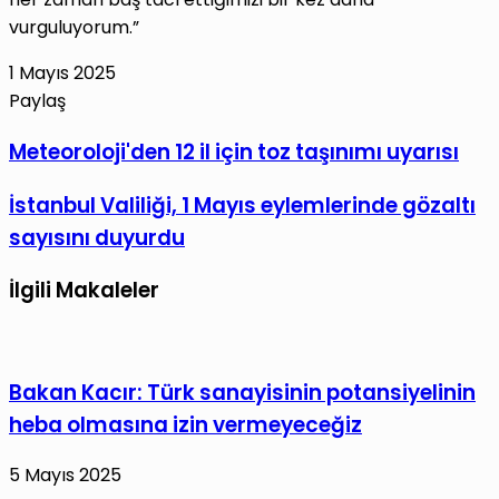
vurguluyorum.”
1 Mayıs 2025
Paylaş
Facebook
X
LinkedIn
Tumblr
Pinterest
Reddit
VKontakte
E-
Yazdır
Meteoroloji'den
Meteoroloji'den 12 il için toz taşınımı uyarısı
Posta
12
ile
İstanbul
İstanbul Valiliği, 1 Mayıs eylemlerinde gözaltı
il
paylaş
Valiliği,
için
sayısını duyurdu
1
toz
Mayıs
taşınımı
İlgili Makaleler
eylemlerinde
uyarısı
gözaltı
sayısını
Bakan Kacır: Türk sanayisinin potansiyelinin
duyurdu
heba olmasına izin vermeyeceğiz
5 Mayıs 2025