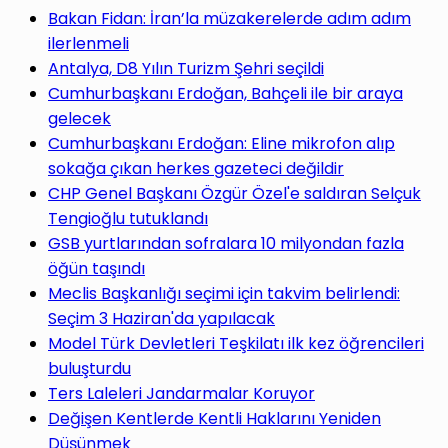
yap
Bakan Fidan: İran’la müzakerelerde adım adım
ilerlenmeli
Antalya, D8 Yılın Turizm Şehri seçildi
Cumhurbaşkanı Erdoğan, Bahçeli ile bir araya
gelecek
...
Cumhurbaşkanı Erdoğan: Eline mikrofon alıp
sokağa çıkan herkes gazeteci değildir
CHP Genel Başkanı Özgür Özel'e saldıran Selçuk
Tengioğlu tutuklandı
GSB yurtlarından sofralara 10 milyondan fazla
öğün taşındı
Meclis Başkanlığı seçimi için takvim belirlendi:
Seçim 3 Haziran'da yapılacak
Model Türk Devletleri Teşkilatı ilk kez öğrencileri
buluşturdu
Ters Laleleri Jandarmalar Koruyor
Değişen Kentlerde Kentli Haklarını Yeniden
Düşünmek