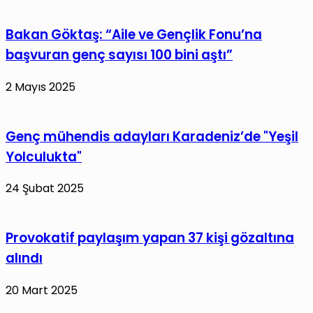
Bakan Göktaş: “Aile ve Gençlik Fonu’na
başvuran genç sayısı 100 bini aştı”
2 Mayıs 2025
Genç mühendis adayları Karadeniz’de "Yeşil
Yolculukta"
24 Şubat 2025
Provokatif paylaşım yapan 37 kişi gözaltına
alındı
20 Mart 2025