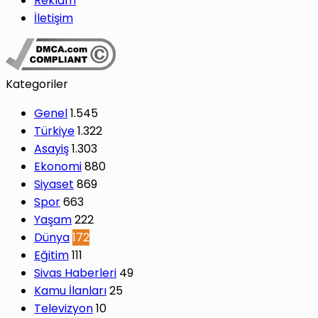
Reklam
İletişim
Kategoriler
Genel
1.545
Türkiye
1.322
Asayiş
1.303
Ekonomi
880
Siyaset
869
Spor
663
Yaşam
222
Dünya
172
Eğitim
111
Sivas Haberleri
49
Kamu İlanları
25
Televizyon
10