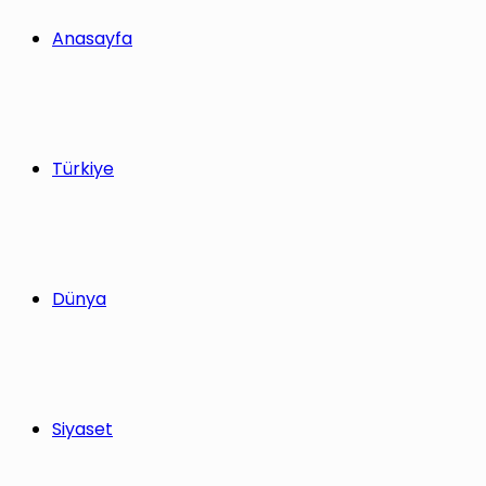
yap
Anasayfa
...
Türkiye
Dünya
Siyaset