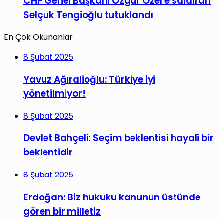
CHP Genel Başkanı Özgür Özel'e saldıran
Selçuk Tengioğlu tutuklandı
En Çok Okunanlar
8 Şubat 2025
Yavuz Ağıralioğlu: Türkiye iyi
yönetilmiyor!
8 Şubat 2025
Devlet Bahçeli: Seçim beklentisi hayali bir
beklentidir
8 Şubat 2025
Erdoğan: Biz hukuku kanunun üstünde
gören bir milletiz