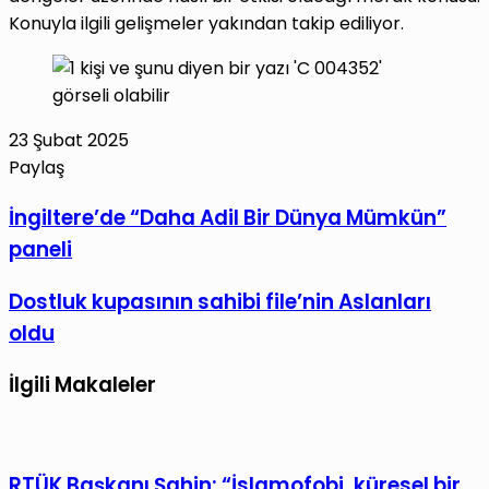
Konuyla ilgili gelişmeler yakından takip ediliyor.
23 Şubat 2025
Paylaş
Facebook
X
LinkedIn
Tumblr
Pinterest
Reddit
VKontakte
E-
Yazdır
İngiltere’de
İngiltere’de “Daha Adil Bir Dünya Mümkün”
Posta
“Daha
paneli
ile
Adil
paylaş
Bir
Dostluk
Dostluk kupasının sahibi file’nin Aslanları
Dünya
kupasının
oldu
Mümkün”
sahibi
paneli
file’nin
İlgili Makaleler
Aslanları
oldu
RTÜK Başkanı Şahin: “İslamofobi, küresel bir