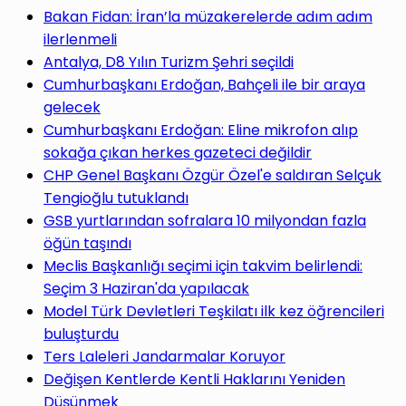
yap
Bakan Fidan: İran’la müzakerelerde adım adım
ilerlenmeli
Antalya, D8 Yılın Turizm Şehri seçildi
Cumhurbaşkanı Erdoğan, Bahçeli ile bir araya
gelecek
...
Cumhurbaşkanı Erdoğan: Eline mikrofon alıp
sokağa çıkan herkes gazeteci değildir
CHP Genel Başkanı Özgür Özel'e saldıran Selçuk
Tengioğlu tutuklandı
GSB yurtlarından sofralara 10 milyondan fazla
öğün taşındı
Meclis Başkanlığı seçimi için takvim belirlendi:
Seçim 3 Haziran'da yapılacak
Model Türk Devletleri Teşkilatı ilk kez öğrencileri
buluşturdu
Ters Laleleri Jandarmalar Koruyor
Değişen Kentlerde Kentli Haklarını Yeniden
Düşünmek