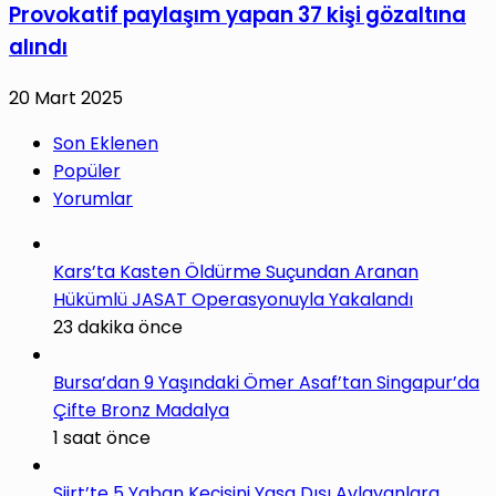
Provokatif paylaşım yapan 37 kişi gözaltına
alındı
20 Mart 2025
Son Eklenen
Popüler
Yorumlar
Kars’ta Kasten Öldürme Suçundan Aranan
Hükümlü JASAT Operasyonuyla Yakalandı
23 dakika önce
Bursa’dan 9 Yaşındaki Ömer Asaf’tan Singapur’da
Çifte Bronz Madalya
1 saat önce
Siirt’te 5 Yaban Keçisini Yasa Dışı Avlayanlara