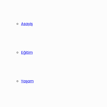
Asayiş
Eğitim
Yaşam