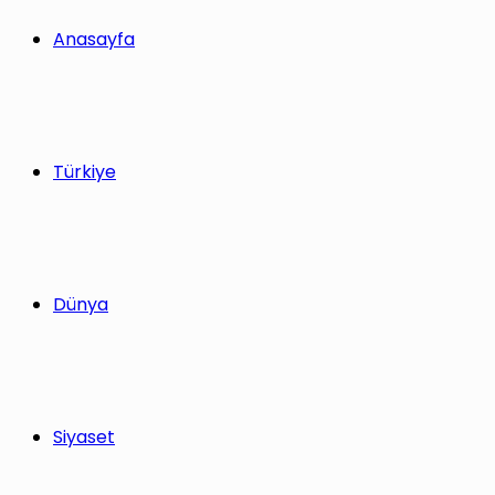
yap
Anasayfa
...
Türkiye
Dünya
Siyaset