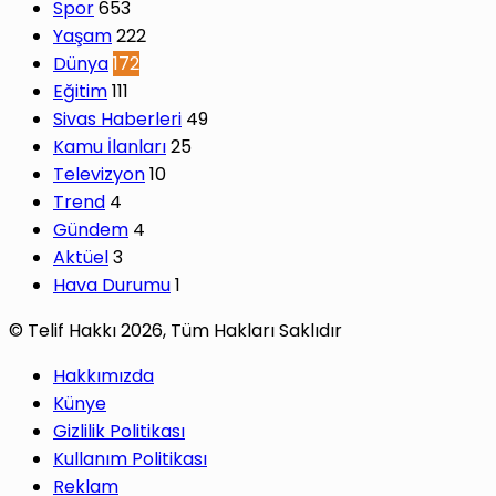
Spor
653
Yaşam
222
Dünya
172
Eğitim
111
Sivas Haberleri
49
Kamu İlanları
25
Televizyon
10
Trend
4
Gündem
4
Aktüel
3
Hava Durumu
1
© Telif Hakkı 2026, Tüm Hakları Saklıdır
Hakkımızda
Künye
Gizlilik Politikası
Kullanım Politikası
Reklam