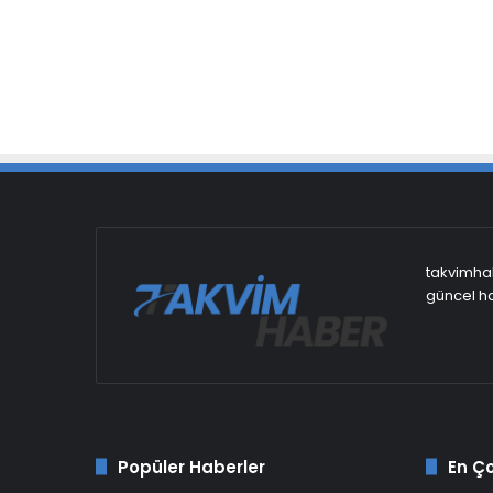
takvimhab
güncel ha
Popüler Haberler
En Ç