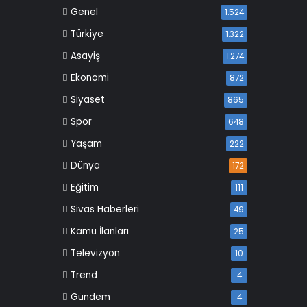
Genel
1.524
Türkiye
1.322
Asayiş
1.274
Ekonomi
872
Siyaset
865
Spor
648
Yaşam
222
Dünya
172
Eğitim
111
Sivas Haberleri
49
Kamu İlanları
25
Televizyon
10
Trend
4
Gündem
4