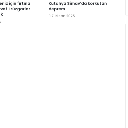
niz için fırtına
Kütahya Simav'da korkutan
vvetli rüzgarlar
deprem
ak
21 Nisan 2025
5