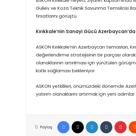
ASKON Kırıkkale heyeti, ziyaret kapsamında A
Guliev ve Koza Teknik Savunma Temsilcisi Baran 
fırsatlarını görüştü.
Kırıkkale’nin Sanayi Gücü Azerbaycan’da
ASKON Kırıkkale’nin Azerbaycan temasları, Kır
değerlendirme stratejisinin bir parçası olarak g
olanaklarının artırılması için yürütülen görüşmel
katkı sağlaması bekleniyor.
ASKON yetkilileri, önümüzdeki dönemde Azerbay
yatırım olanaklarını artırmak için yeni adımla
Facebook
X
LinkedIn
Tumblr
Pinte
Paylaş