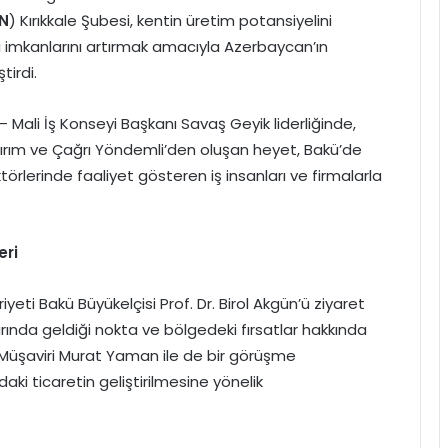
N
) Kırıkkale Şubesi, kentin üretim potansiyelini
ği imkanlarını artırmak amacıyla Azerbaycan’ın
tirdi.
 Mali İş Konseyi Başkanı Savaş Geyik liderliğinde,
dırım ve Çağrı Yöndemli’den oluşan heyet, Bakü’de
rlerinde faaliyet gösteren iş insanları ve firmalarla
eri
ti Bakü Büyükelçisi Prof. Dr. Birol Akgün’ü ziyaret
arında geldiği nokta ve bölgedeki fırsatlar hakkında
et Müşaviri Murat Yaman ile de bir görüşme
ndaki ticaretin geliştirilmesine yönelik