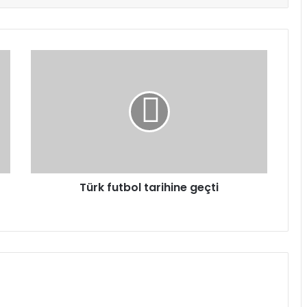
Türk
futbol
tarihine
geçti
Türk futbol tarihine geçti