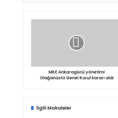
MKE
Ankaragücü
yönetimi
Olağanüstü
Genel
Kurul
kararı
aldı
MKE Ankaragücü yönetimi
Olağanüstü Genel Kurul kararı aldı
İlgili Makaleler