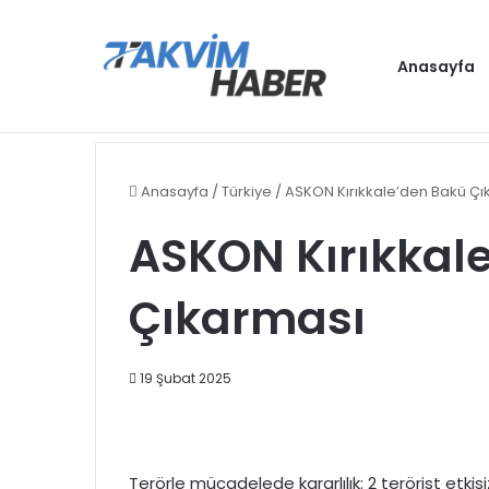
Anasayfa
Antalya, D8 Yılın Turizm Şehri seçildi
Gündem
Anasayfa
/
Türkiye
/
ASKON Kırıkkale’den Bakü Çı
ASKON Kırıkkal
Çıkarması
19 Şubat 2025
Terörle mücadelede kararlılık: 2 terörist etkisiz