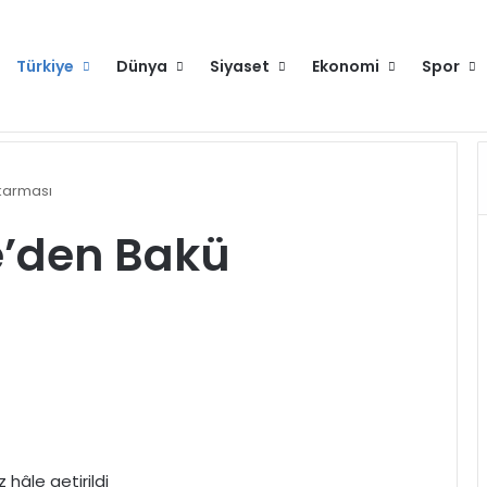
Türkiye
Dünya
Siyaset
Ekonomi
Spor
Hakkımızda
Künye
Gi
karması
e’den Bakü
 hâle getirildi