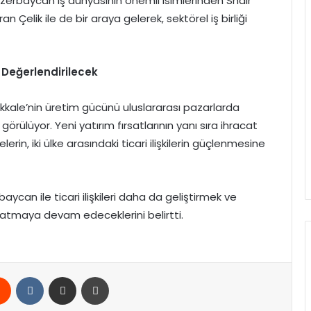
zerbaycan iş dünyasının önemli isimlerinden Shair
Çelik ile de bir araya gelerek, sektörel iş birliği
 Değerlendirilecek
ıkkale’nin üretim gücünü uluslararası pazarlarda
örülüyor. Yeni yatırım fırsatlarının yanı sıra ihracat
erin, iki ülke arasındaki ticari ilişkilerin güçlenmesine
can ile ticari ilişkileri daha da geliştirmek ve
r atmaya devam edeceklerini belirtti.
rest
Reddit
VKontakte
E-Posta ile paylaş
Yazdır