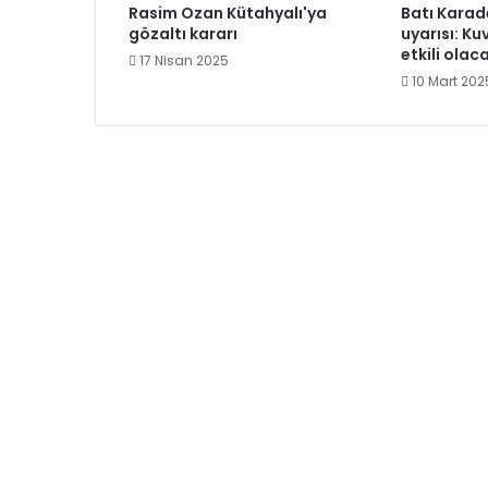
Rasim Ozan Kütahyalı'ya
Batı Karade
gözaltı kararı
uyarısı: Ku
etkili olac
17 Nisan 2025
10 Mart 202