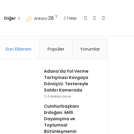
Kayıt Ol
Kenar Bölmesi
Arama yap ..
℃
28
Diğer
Takip
Ankara
zlilik Politikası
Kullanım Politikası
Reklam
İletişim
Son Eklenen
Popüler
Yorumlar
Adana’da Yol Verme
Tartışması Kavgaya
Dönüştü: Testereyle
Saldırı Kamerada
4 dakika önce
Cumhurbaşkanı
Erdoğan: Millî
Dayanışma ve
Toplumsal
Bütünleşmenin