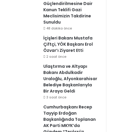
Güçlendirilmesine Dair
Kanun Teklifi Gazi
Meclisimizin Takdirine
Sunuldu
48 dakika önce
İçişleri Bakanı Mustafa
Çiftçi, YÖK Başkanı Erol
Özvar’ı Ziyaret Etti
2 saat önce
Ulaştırma ve Altyapı
Bakanı Abdulkadir
Uraloğlu, Afyonkarahisar
Belediye Başkanlarıyla
Bir Araya Geldi
3 saat önce
Cumhurbaşkanı Recep
Tayyip Erdoğan
Başkanlığında Toplanan
AK Parti MKYK’da
Gündem “Terörsüz