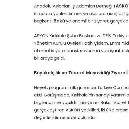
Anadolu Aslanları İş Adamları Derneği (
ASKO
ihracata yönlendirmek ve uluslararası iş birli
başkenti
Bakü
’ye önemli bir ziyaret gerçekleş
ASKON Kırıkkale Şube Başkanı ve DEİK Türkiye –
Yönetim Kurulu Üyeleri Fatih Çidem, Emre Yıl
otomotiv yan sanayi, savunma ve inşaat sektö
bir araya geldi.
Büyükelçilik ve Ticaret Müşavirliği Ziyaretl
Heyet, programın ilk gününde Türkiye Cumhuriye
etti. Görüşmede, Kırıkkale’nin sanayi yatırıml
bilgilendirme yapıldı. Türkiye’nin Bakü Ticar
gerçekleştiren ASKON yetkilileri, iki ülke arası
değerlendirmelerde bulundu.