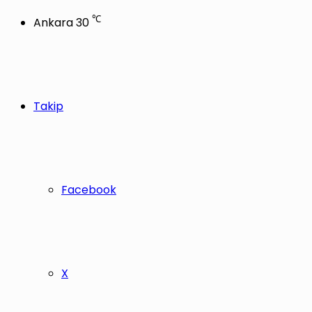
℃
Ankara
30
Takip
Facebook
X