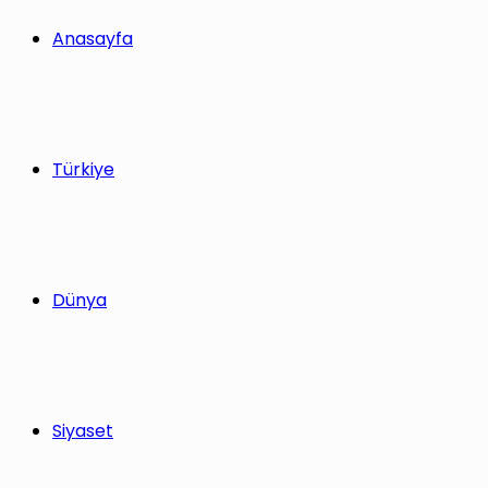
yap
Anasayfa
...
Türkiye
Dünya
Siyaset