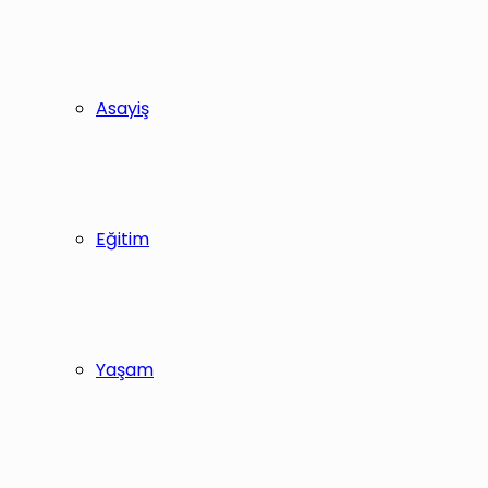
Asayiş
Eğitim
Yaşam