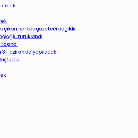
enmeli
cek
 çıkan herkes gazeteci değildir
ngioğlu tutuklandı
 taşındı
im 3 Haziran'da yapılacak
uluşturdu
mek