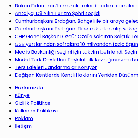
yap
Bakan Fidan: İran’la müzakerelerde adım adım ilerl
Antalya, D8 Yılın Turizm Şehri seçildi
Cumhurbaşkanı Erdoğan, Bahçeli ile bir araya gele
Cumhurbaşkanı Erdoğan: Eline mikrofon alıp sokağa
CHP Genel Başkanı Özgür Özel'e saldıran Selçuk Te
...
GSB yurtlarından sofralara 10 milyondan fazla öğün
Meclis Başkanlığı seçimi için takvim belirlendi: Seç
Model Türk Devletleri Teşkilatı ilk kez öğrencileri b
Ters Laleleri Jandarmalar Koruyor
Değişen Kentlerde Kentli Haklarını Yeniden Düşün
Hakkımızda
Künye
Gizlilik Politikası
Kullanım Politikası
Reklam
İletişim