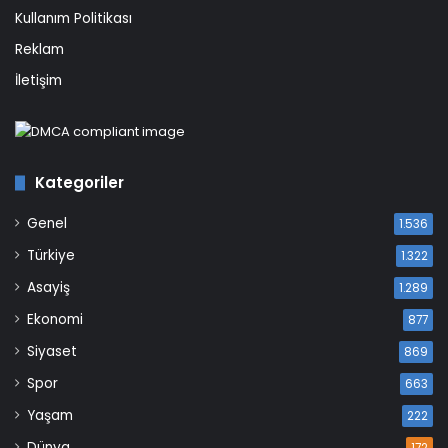
Kullanım Politikası
Reklam
İletişim
Kategoriler
Genel
1.536
Türkiye
1.322
Asayiş
1.289
Ekonomi
877
Siyaset
869
Spor
663
Yaşam
222
Dünya