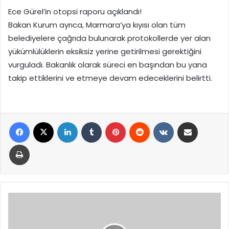
Ece Gürel’in otopsi raporu açıklandı!
Bakan Kurum ayrıca, Marmara’ya kıyısı olan tüm
belediyelere çağrıda bulunarak protokollerde yer alan
yükümlülüklerin eksiksiz yerine getirilmesi gerektiğini
vurguladı. Bakanlık olarak süreci en başından bu yana
takip ettiklerini ve etmeye devam edeceklerini belirtti.
Facebook
X
LinkedIn
Tumblr
Pinterest
Reddit
VKontakte
E-Posta ile paylaş
Yazdır
Ece
Gürel'in
otopsi