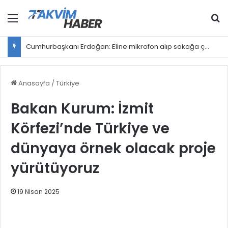
Menü
Ar
Cumhurbaşkanı Erdoğan: Eline mikrofon alıp sokağa çıkan herkes gazeteci değildir
Anasayfa
/
Türkiye
Bakan Kurum: İzmit
Körfezi’nde Türkiye ve
dünyaya örnek olacak proje
yürütüyoruz
19 Nisan 2025