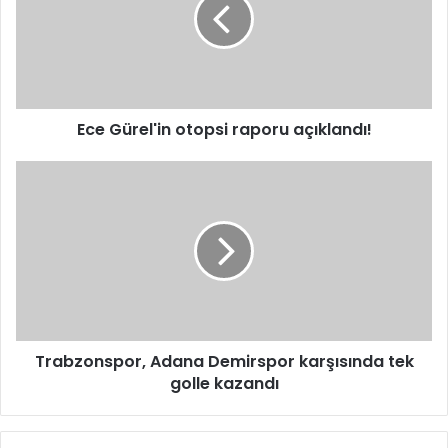
raporu
açıklandı!
Ece Gürel'in otopsi raporu açıklandı!
Trabzonspor,
Adana
Demirspor
karşısında
tek
golle
kazandı
Trabzonspor, Adana Demirspor karşısında tek
golle kazandı