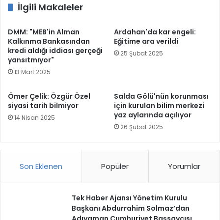
İlgili Makaleler
DMM: "MEB'in Alman
Ardahan'da kar engeli:
Kalkınma Bankasından
Eğitime ara verildi
kredi aldığı iddiası gerçeği
25 Şubat 2025
yansıtmıyor"
13 Mart 2025
Ömer Çelik: Özgür Özel
Salda Gölü'nün korunması
siyasi tarih bilmiyor
için kurulan bilim merkezi
yaz aylarında açılıyor
14 Nisan 2025
26 Şubat 2025
Son Eklenen
Popüler
Yorumlar
Tek Haber Ajansı Yönetim Kurulu
Başkanı Abdurrahim Solmaz’dan
Adıyaman Cumhuriyet Başsavcısı