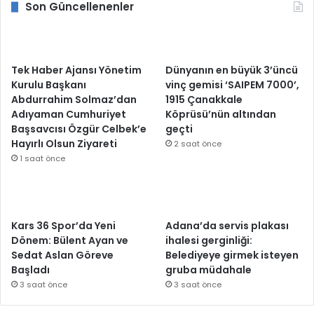
Son Güncellenenler
Tek Haber Ajansı Yönetim
Dünyanın en büyük 3’üncü
Kurulu Başkanı
vinç gemisi ‘SAIPEM 7000’,
Abdurrahim Solmaz’dan
1915 Çanakkale
Adıyaman Cumhuriyet
Köprüsü’nün altından
Başsavcısı Özgür Celbek’e
geçti
Hayırlı Olsun Ziyareti
2 saat önce
1 saat önce
Kars 36 Spor’da Yeni
Adana’da servis plakası
Dönem: Bülent Ayan ve
ihalesi gerginliği:
Sedat Aslan Göreve
Belediyeye girmek isteyen
Başladı
gruba müdahale
3 saat önce
3 saat önce