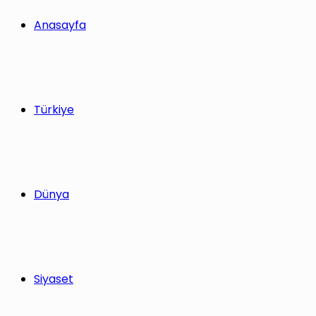
yap
Anasayfa
...
Türkiye
Dünya
Siyaset