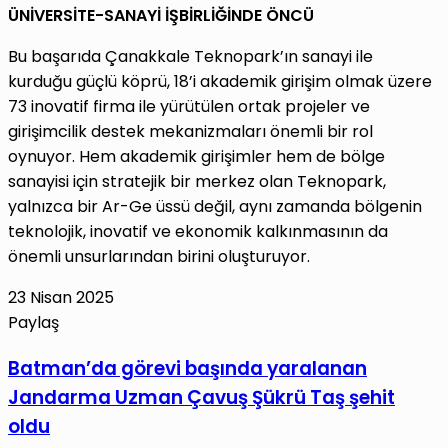
ÜNİVERSİTE-SANAYİ İŞBİRLİĞİNDE ÖNCÜ
Bu başarıda Çanakkale Teknopark’ın sanayi ile
kurduğu güçlü köprü, 18’i akademik girişim olmak üzere
73 inovatif firma ile yürütülen ortak projeler ve
girişimcilik destek mekanizmaları önemli bir rol
oynuyor. Hem akademik girişimler hem de bölge
sanayisi için stratejik bir merkez olan Teknopark,
yalnızca bir Ar-Ge üssü değil, aynı zamanda bölgenin
teknolojik, inovatif ve ekonomik kalkınmasının da
önemli unsurlarından birini oluşturuyor.
23 Nisan 2025
Paylaş
Facebook
X
LinkedIn
Tumblr
Pinterest
Reddit
VKontakte
E-
Yazdır
Batman’da
Batman’da görevi başında yaralanan
Posta
görevi
Jandarma Uzman Çavuş Şükrü Taş şehit
ile
başında
paylaş
oldu
yaralanan