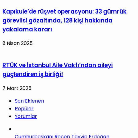
Kapıkule’de rüşvet operasyonu: 33 gümrük
görevlisi gözaltında, 128 kişi hakkında
yakalama kararı
8 Nisan 2025
RTÜK ve İstanbul Aile Vakfı’ndan aileyi
güçlendiren iş birliği!
7 Mart 2025
Son Eklenen
Popüler
Yorumlar
Cumhurbaşkanı Recep Tayyip Erdoğan