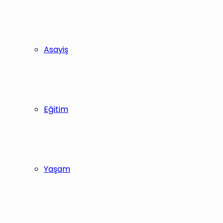
Asayiş
Eğitim
Yaşam