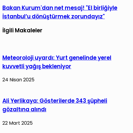
Jandarma
Bakan
Bakan Kurum'dan net mesaj! "El birliğiyle
Uzman
Kurum'dan
İstanbul’u dönüştürmek zorundayız"
Çavuş
net
Şükrü
mesaj!
İlgili Makaleler
Taş
"El
şehit
birliğiyle
oldu
İstanbul’u
Meteoroloji uyardı: Yurt genelinde yerel
dönüştürmek
kuvvetli yağış bekleniyor
zorundayız"
24 Nisan 2025
Ali Yerlikaya: Gösterilerde 343 şüpheli
gözaltına alındı
22 Mart 2025