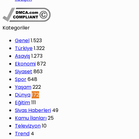
Kategoriler
Genel
1.523
Türkiye
1.322
Asayiş
1.273
Ekonomi
872
Siyaset
863
Spor
648
Yaşam
222
Dünya
172
Eğitim
111
Sivas Haberleri
49
Kamu İlanları
25
Televizyon
10
Trend
4