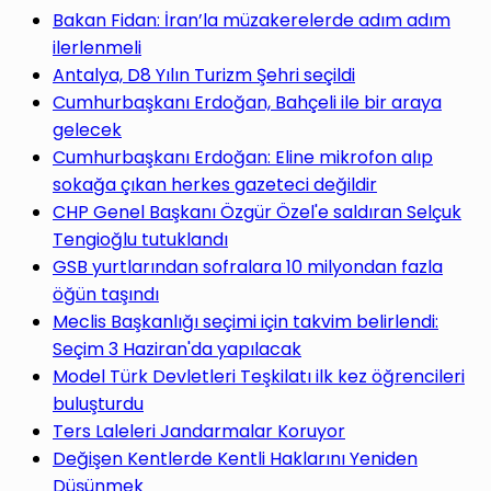
yap
Bakan Fidan: İran’la müzakerelerde adım adım
ilerlenmeli
Antalya, D8 Yılın Turizm Şehri seçildi
Cumhurbaşkanı Erdoğan, Bahçeli ile bir araya
gelecek
...
Cumhurbaşkanı Erdoğan: Eline mikrofon alıp
sokağa çıkan herkes gazeteci değildir
CHP Genel Başkanı Özgür Özel'e saldıran Selçuk
Tengioğlu tutuklandı
GSB yurtlarından sofralara 10 milyondan fazla
öğün taşındı
Meclis Başkanlığı seçimi için takvim belirlendi:
Seçim 3 Haziran'da yapılacak
Model Türk Devletleri Teşkilatı ilk kez öğrencileri
buluşturdu
Ters Laleleri Jandarmalar Koruyor
Değişen Kentlerde Kentli Haklarını Yeniden
Düşünmek