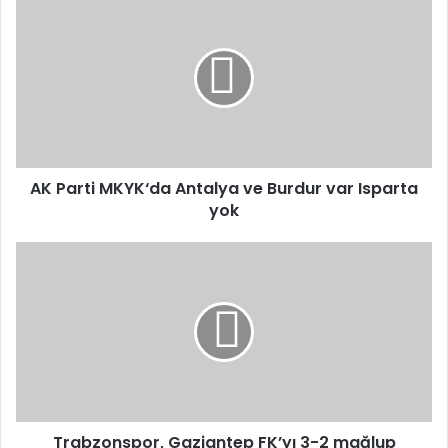
Parti
MKYK‘da
Antalya
ve
Burdur
var
Isparta
yok
AK Parti MKYK‘da Antalya ve Burdur var Isparta
yok
Trabzonspor,
Gaziantep
FK’yı
3-
2
mağlup
ederek
iç
sahada
galibiyet
Trabzonspor, Gaziantep FK’yı 3-2 mağlup