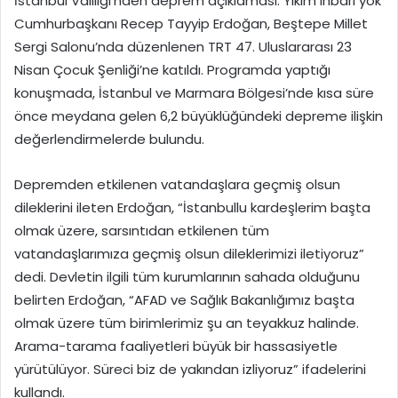
İstanbul Valiliği’nden deprem açıklaması: Yıkım ihbarı yok
Cumhurbaşkanı Recep Tayyip Erdoğan, Beştepe Millet
Sergi Salonu’nda düzenlenen TRT 47. Uluslararası 23
Nisan Çocuk Şenliği’ne katıldı. Programda yaptığı
konuşmada, İstanbul ve Marmara Bölgesi’nde kısa süre
önce meydana gelen 6,2 büyüklüğündeki depreme ilişkin
değerlendirmelerde bulundu.
Depremden etkilenen vatandaşlara geçmiş olsun
dileklerini ileten Erdoğan, “İstanbullu kardeşlerim başta
olmak üzere, sarsıntıdan etkilenen tüm
vatandaşlarımıza geçmiş olsun dileklerimizi iletiyoruz”
dedi. Devletin ilgili tüm kurumlarının sahada olduğunu
belirten Erdoğan, “AFAD ve Sağlık Bakanlığımız başta
olmak üzere tüm birimlerimiz şu an teyakkuz halinde.
Arama-tarama faaliyetleri büyük bir hassasiyetle
yürütülüyor. Süreci biz de yakından izliyoruz” ifadelerini
kullandı.