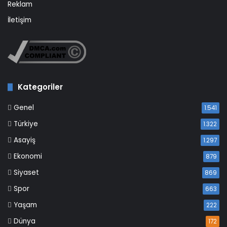
Reklam
İletişim
Kategoriler
Genel
1.541
Türkiye
1.322
Asayiş
1.297
Ekonomi
879
Siyaset
869
Spor
663
Yaşam
222
Dünya
172