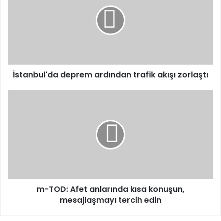
ardından
trafik
akışı
zorlaştı
İstanbul'da deprem ardından trafik akışı zorlaştı
m-
TOD:
Afet
anlarında
kısa
konuşun,
mesajlaşmayı
tercih
edin
m-TOD: Afet anlarında kısa konuşun,
mesajlaşmayı tercih edin