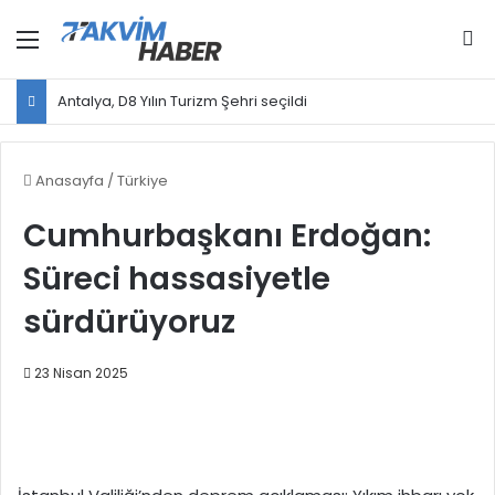
Menü
Ar
Antalya, D8 Yılın Turizm Şehri seçildi
Anasayfa
/
Türkiye
Cumhurbaşkanı Erdoğan:
Süreci hassasiyetle
sürdürüyoruz
23 Nisan 2025