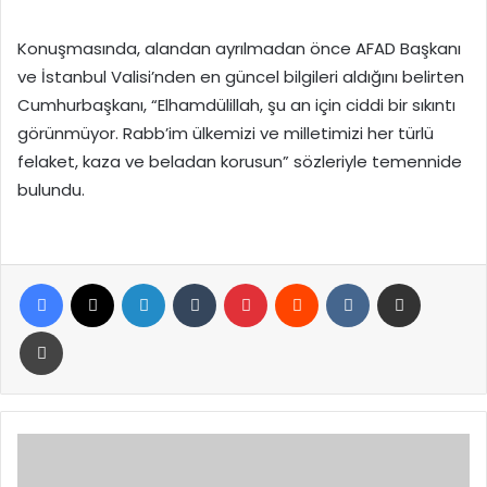
Konuşmasında, alandan ayrılmadan önce AFAD Başkanı
ve İstanbul Valisi’nden en güncel bilgileri aldığını belirten
Cumhurbaşkanı, “Elhamdülillah, şu an için ciddi bir sıkıntı
görünmüyor. Rabb’im ülkemizi ve milletimizi her türlü
felaket, kaza ve beladan korusun” sözleriyle temennide
bulundu.
Facebook
X
LinkedIn
Tumblr
Pinterest
Reddit
VKontakte
E-Posta ile paylaş
Yazdır
İstanbul'da
deprem