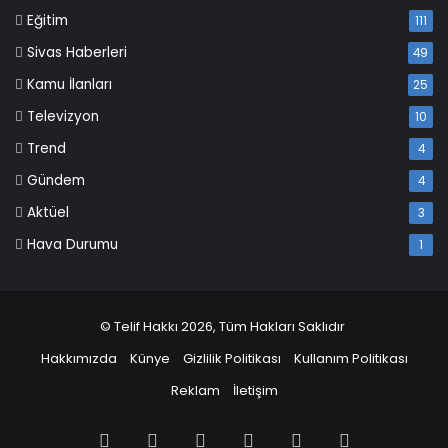
Eğitim
111
Sivas Haberleri
49
Kamu İlanları
25
Televizyon
10
Trend
4
Gündem
4
Aktüel
3
Hava Durumu
1
© Telif Hakkı 2026, Tüm Hakları Saklıdır
Hakkımızda
Künye
Gizlilik Politikası
Kullanım Politikası
Reklam
İletişim
Facebook
X
Pinterest
LinkedIn
YouTube
Instagram