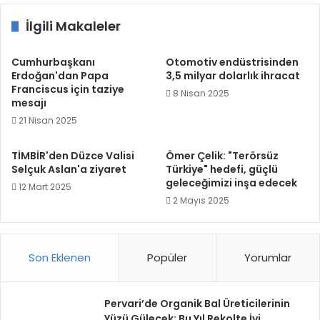
İlgili Makaleler
Cumhurbaşkanı
Otomotiv endüstrisinden
Erdoğan'dan Papa
3,5 milyar dolarlık ihracat
Franciscus için taziye
8 Nisan 2025
mesajı
21 Nisan 2025
TİMBİR'den Düzce Valisi
Ömer Çelik: "Terörsüz
Selçuk Aslan'a ziyaret
Türkiye" hedefi, güçlü
geleceğimizi inşa edecek
12 Mart 2025
2 Mayıs 2025
Son Eklenen
Popüler
Yorumlar
Pervari’de Organik Bal Üreticilerinin
Yüzü Gülecek: Bu Yıl Rekolte İyi