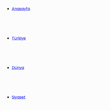
yap
Anasayfa
...
Türkiye
Dünya
Siyaset