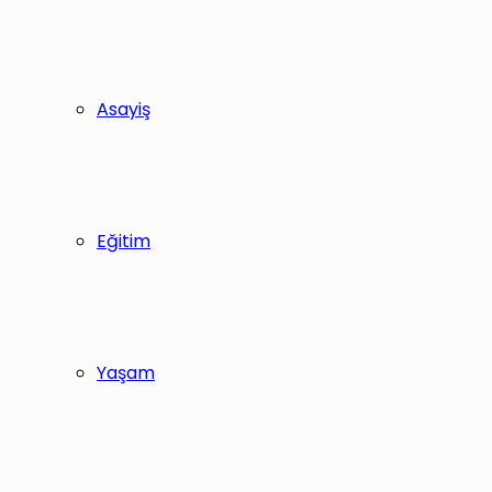
Asayiş
Eğitim
Yaşam