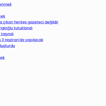
enmeli
cek
 çıkan herkes gazeteci değildir
ngioğlu tutuklandı
 taşındı
im 3 Haziran'da yapılacak
uluşturdu
mek