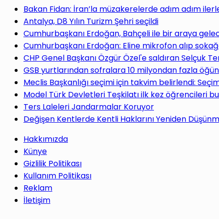
yap
Bakan Fidan: İran’la müzakerelerde adım adım ilerl
Antalya, D8 Yılın Turizm Şehri seçildi
Cumhurbaşkanı Erdoğan, Bahçeli ile bir araya gele
Cumhurbaşkanı Erdoğan: Eline mikrofon alıp sokağa
CHP Genel Başkanı Özgür Özel'e saldıran Selçuk Te
...
GSB yurtlarından sofralara 10 milyondan fazla öğün
Meclis Başkanlığı seçimi için takvim belirlendi: Seç
Model Türk Devletleri Teşkilatı ilk kez öğrencileri b
Ters Laleleri Jandarmalar Koruyor
Değişen Kentlerde Kentli Haklarını Yeniden Düşün
Hakkımızda
Künye
Gizlilik Politikası
Kullanım Politikası
Reklam
İletişim