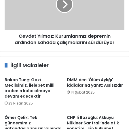
ardından
sahada
çalışmalarını
sürdürüyor
Cevdet Yılmaz: Kurumlarımız depremin
ardından sahada çalışmalarını sürdürüyor
İlgili Makaleler
Bakan Tunç: Gazi
DMM'den 'Ölüm Aylığı'
Meclisimiz, ilelebet milli
iddialarına yanıt: Asılsızdır
iradenin kalbi olmaya
14 Şubat 2025
devam edecektir
23 Nisan 2025
Ömer Çelik: Tek
CHP'li Bozoğlu: Akkuyu
gündemimiz
Nükleer Santrali’nde atık
vatandaşlarımızın yanında
yönetimi için hükümet