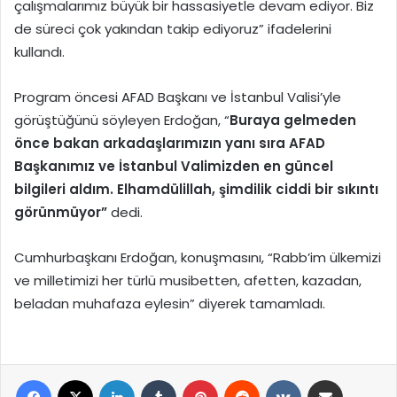
çalışmalarımız büyük bir hassasiyetle devam ediyor. Biz
de süreci çok yakından takip ediyoruz” ifadelerini
kullandı.
Program öncesi AFAD Başkanı ve İstanbul Valisi’yle
görüştüğünü söyleyen Erdoğan, “
Buraya gelmeden
önce bakan arkadaşlarımızın yanı sıra AFAD
Başkanımız ve İstanbul Valimizden en güncel
bilgileri aldım. Elhamdülillah, şimdilik ciddi bir sıkıntı
görünmüyor”
dedi.
Cumhurbaşkanı Erdoğan, konuşmasını, “Rabb’im ülkemizi
ve milletimizi her türlü musibetten, afetten, kazadan,
beladan muhafaza eylesin” diyerek tamamladı.
Facebook
X
LinkedIn
Tumblr
Pinterest
Reddit
VKontakte
E-Posta ile paylaş