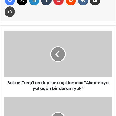
Yazdır
Bakan
Tunç'tan
deprem
açıklaması:
"Aksamaya
yol
açan
bir
durum
yok"
Bakan Tunç'tan deprem açıklaması: "Aksamaya
yol açan bir durum yok"
Cevdet
Yılmaz:
Kurumlarımız
depremin