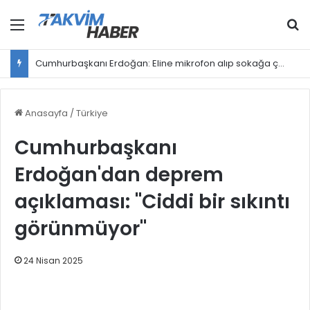
Menü
Ar
Cumhurbaşkanı Erdoğan: Eline mikrofon alıp sokağa çıkan herkes gazeteci değildir
Anasayfa
/
Türkiye
Cumhurbaşkanı
Erdoğan'dan deprem
açıklaması: "Ciddi bir sıkıntı
görünmüyor"
24 Nisan 2025