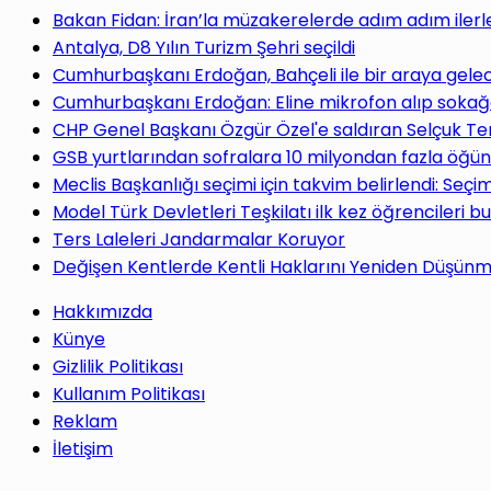
yap
Bakan Fidan: İran’la müzakerelerde adım adım ilerl
Antalya, D8 Yılın Turizm Şehri seçildi
Cumhurbaşkanı Erdoğan, Bahçeli ile bir araya gele
Cumhurbaşkanı Erdoğan: Eline mikrofon alıp sokağa
CHP Genel Başkanı Özgür Özel'e saldıran Selçuk Te
...
GSB yurtlarından sofralara 10 milyondan fazla öğün
Meclis Başkanlığı seçimi için takvim belirlendi: Seç
Model Türk Devletleri Teşkilatı ilk kez öğrencileri b
Ters Laleleri Jandarmalar Koruyor
Değişen Kentlerde Kentli Haklarını Yeniden Düşün
Hakkımızda
Künye
Gizlilik Politikası
Kullanım Politikası
Reklam
İletişim