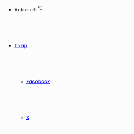
℃
Ankara
31
Takip
Facebook
X