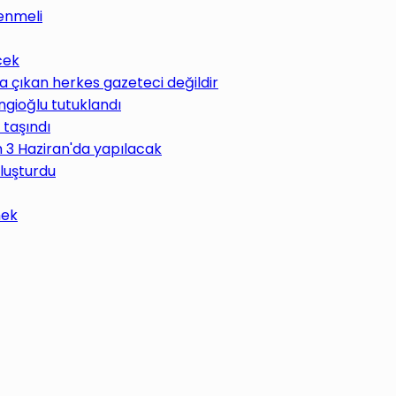
enmeli
cek
 çıkan herkes gazeteci değildir
ngioğlu tutuklandı
 taşındı
im 3 Haziran'da yapılacak
uluşturdu
mek