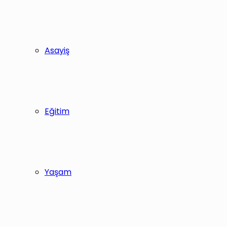
Asayiş
Eğitim
Yaşam