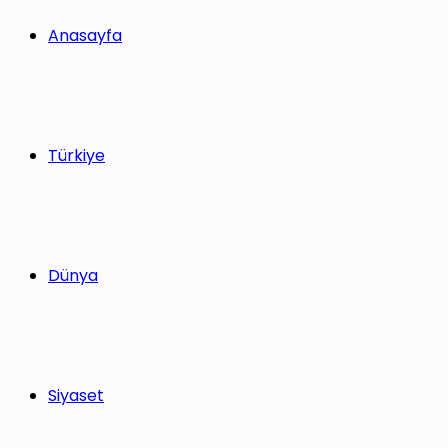
yap
Anasayfa
...
Türkiye
Dünya
Siyaset