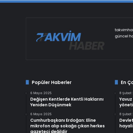
takvimhab
güncel ha
Popüler Haberler
En Ç
6 Mayıs 2025
8 Şubat
Değişen Kentlerde Kentli Haklarını
Yavuz 
Yeniden Düşünmek
yöneti
6 Mayıs 2025
8 Şubat
Cumhurbaşkanı Erdoğan: Eline
Devlet
mikrofon alıp sokağa çıkan herkes
hayali
gazeteci değildir