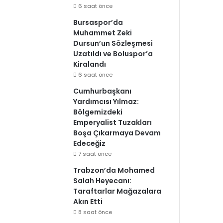
6 saat önce
Bursaspor’da
Muhammet Zeki
Dursun’un Sözleşmesi
Uzatıldı ve Boluspor’a
Kiralandı
6 saat önce
Cumhurbaşkanı
Yardımcısı Yılmaz:
Bölgemizdeki
Emperyalist Tuzakları
Boşa Çıkarmaya Devam
Edeceğiz
7 saat önce
Trabzon’da Mohamed
Salah Heyecanı:
Taraftarlar Mağazalara
Akın Etti
8 saat önce