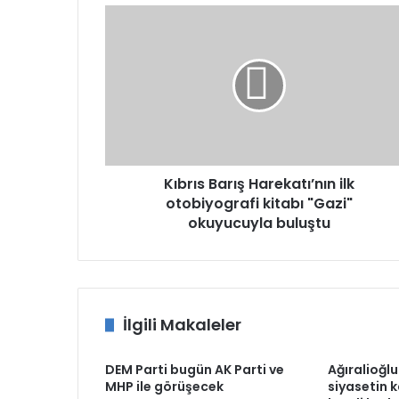
Kıbrıs
Barış
Harekatı’nın
ilk
otobiyografi
kitabı
"Gazi"
okuyucuyla
buluştu
Kıbrıs Barış Harekatı’nın ilk
otobiyografi kitabı "Gazi"
okuyucuyla buluştu
İlgili Makaleler
DEM Parti bugün AK Parti ve
Ağıralioğlu
MHP ile görüşecek
siyasetin 