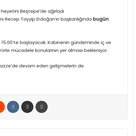
 heyetini Beştepe’de ağırladı
ı Recep Tayyip Erdoğan’ın başkanlığında
bugün
t 15.00’te başlayacak. Kabinenin gündeminde iç ve
örle mücadele konularının yer alması bekleniyor.
 Gazze’de devam eden gelişmelerin de
rest
Reddit
VKontakte
E-Posta ile paylaş
Yazdır