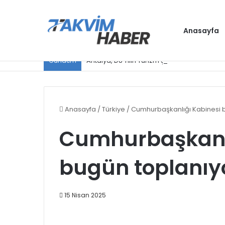
Anasayfa
Antalya, D8 Yılın Turizm Şehri seçildi
Gündem
Anasayfa
/
Türkiye
/
Cumhurbaşkanlığı Kabinesi 
Cumhurbaşkanlı
bugün toplanıy
15 Nisan 2025