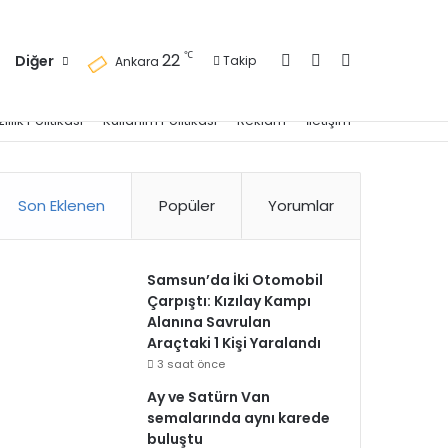
Kayıt Ol
Kenar Bölmesi
Arama yap ..
℃
22
Diğer
Takip
Ankara
zlilik Politikası
Kullanım Politikası
Reklam
İletişim
Son Eklenen
Popüler
Yorumlar
Samsun’da İki Otomobil
Çarpıştı: Kızılay Kampı
Alanına Savrulan
Araçtaki 1 Kişi Yaralandı
3 saat önce
Ay ve Satürn Van
semalarında aynı karede
buluştu