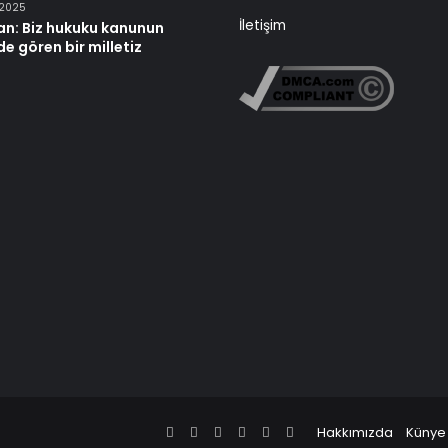
 2025
İletişim
an: Biz hukuku kanunun
e gören bir milletiz
Facebook
X
Pinterest
LinkedIn
YouTube
Instagram
Hakkımızda
Künye