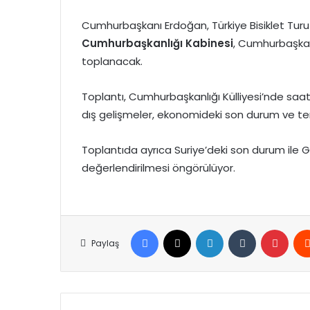
Cumhurbaşkanı Erdoğan, Türkiye Bisiklet Turu
Cumhurbaşkanlığı Kabinesi
, Cumhurbaşkan
toplanacak.
Toplantı, Cumhurbaşkanlığı Külliyesi’nde saa
dış gelişmeler, ekonomideki son durum ve ter
Toplantıda ayrıca Suriye’deki son durum ile
değerlendirilmesi öngörülüyor.
Facebook
X
LinkedIn
Tumblr
Pinte
Paylaş