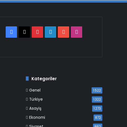
Facebook
X
Pinterest
LinkedIn
YouTube
Instagram
Kategoriler
Genel
1.522
Türkiye
1.322
Asayiş
1.273
Ekonomi
872
Siyaset
862