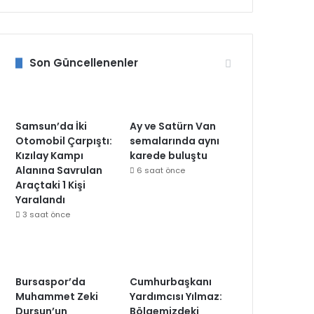
Son Güncellenenler
Samsun’da İki
Ay ve Satürn Van
Otomobil Çarpıştı:
semalarında aynı
Kızılay Kampı
karede buluştu
Alanına Savrulan
6 saat önce
Araçtaki 1 Kişi
Yaralandı
3 saat önce
Bursaspor’da
Cumhurbaşkanı
Muhammet Zeki
Yardımcısı Yılmaz:
Dursun’un
Bölgemizdeki