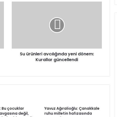
Su
ürünleri
avcılığında
yeni
dönem:
Kurallar
güncellendi
Su ürünleri avcılığında yeni dönem:
Kurallar güncellendi
: Bu çocuklar
Yavuz Ağıralioğlu: Çanakkale
kavgasına değil,
ruhu milletin hafızasında