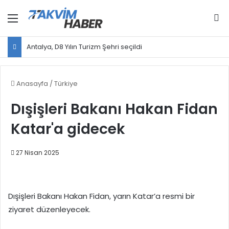
Menü
Ar
Antalya, D8 Yılın Turizm Şehri seçildi
Anasayfa
/
Türkiye
Dışişleri Bakanı Hakan Fidan
Katar'a gidecek
27 Nisan 2025
Dışişleri Bakanı Hakan Fidan, yarın Katar’a resmi bir
ziyaret düzenleyecek.