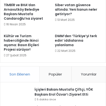
TİMBİR ve BHA’dan
Siber vatan güvence
Arnavutköy Belediye
altında: Yeni kanun neler
Başkanı Mustafa
getiriyor?
Candaroğlu’na ziyaret
13 Mart 2025
16 Nisan 2025
Kültür ve Turizm
DMM’den ‘Türkiye’yi terk
haberciliğinde ikinci
edin’ iddialarına
aşama: Basın Elçileri
yalanlama
Projesi sürüyor!
22 Mart 2025
27 Şubat 2025
Son Eklenen
Popüler
Yorumlar
İçişleri Bakanı Mustafa Çiftçi, YÖK
Başkanı Erol Özvar’ı Ziyaret Etti
5 dakika önce