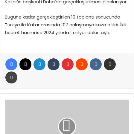
Katar’ın başkenti Doha’da gerçekleştirilmesi planlanıyor.
Bugüne kadar gerçekleştirilen 10 toplantı sonucunda
Türkiye ile Katar arasında 107 anlaşmaya imza atıldı. İkili
ticaret hacmi ise 2024 yılında 1 milyar doları aştı.
Facebook
X
LinkedIn
Tumblr
Pinterest
Reddit
VKontakte
E-Posta ile paylaş
Yazdır
Bakan
Işıkhan'dan
ev
kadınlarına
emeklilik
müjdesi!