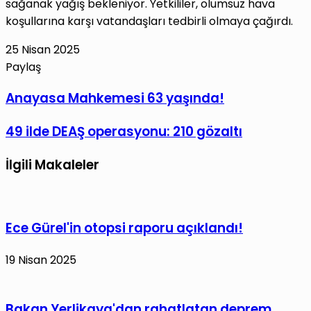
sağanak yağış bekleniyor. Yetkililer, olumsuz hava
koşullarına karşı vatandaşları tedbirli olmaya çağırdı.
25 Nisan 2025
Paylaş
Facebook
X
LinkedIn
Tumblr
Pinterest
Reddit
VKontakte
E-
Yazdır
Anayasa
Anayasa Mahkemesi 63 yaşında!
Posta
Mahkemesi
ile
49
49 ilde DEAŞ operasyonu: 210 gözaltı
63
paylaş
ilde
yaşında!
İlgili Makaleler
DEAŞ
operasyonu:
210
gözaltı
Ece Gürel'in otopsi raporu açıklandı!
19 Nisan 2025
Bakan Yerlikaya'dan rahatlatan deprem