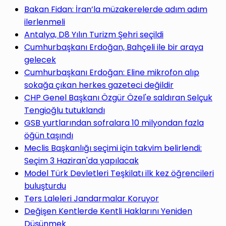
yap
Bakan Fidan: İran’la müzakerelerde adım adım
ilerlenmeli
Antalya, D8 Yılın Turizm Şehri seçildi
Cumhurbaşkanı Erdoğan, Bahçeli ile bir araya
gelecek
...
Cumhurbaşkanı Erdoğan: Eline mikrofon alıp
sokağa çıkan herkes gazeteci değildir
CHP Genel Başkanı Özgür Özel'e saldıran Selçuk
Tengioğlu tutuklandı
GSB yurtlarından sofralara 10 milyondan fazla
öğün taşındı
Meclis Başkanlığı seçimi için takvim belirlendi:
Seçim 3 Haziran'da yapılacak
Model Türk Devletleri Teşkilatı ilk kez öğrencileri
buluşturdu
Ters Laleleri Jandarmalar Koruyor
Değişen Kentlerde Kentli Haklarını Yeniden
Düşünmek