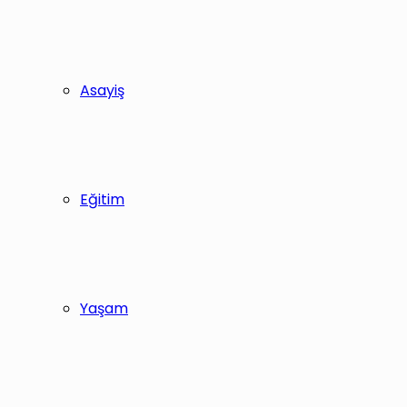
Asayiş
Eğitim
Yaşam