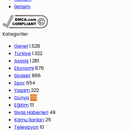
İletişim
Kategoriler
Genel
1.528
Türkiye
1.322
Asayiş
1.281
Ekonomi
876
Siyaset
866
Spor
654
Yaşam
222
Dünya
172
Eğitim
111
Sivas Haberleri
49
Kamu İlanları
25
Televizyon
10