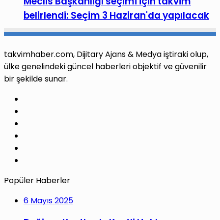
Meclis Başkanlığı seçimi için takvim
belirlendi: Seçim 3 Haziran'da yapılacak
takvimhaber.com, Dijitary Ajans & Medya iştiraki olup,
ülke genelindeki güncel haberleri objektif ve güvenilir
bir şekilde sunar.
Facebook
X
Pinterest
LinkedIn
YouTube
Instagram
Popüler Haberler
6 Mayıs 2025