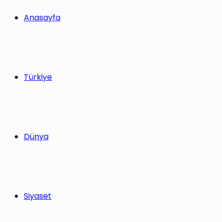
yap
Anasayfa
...
Türkiye
Dünya
Siyaset