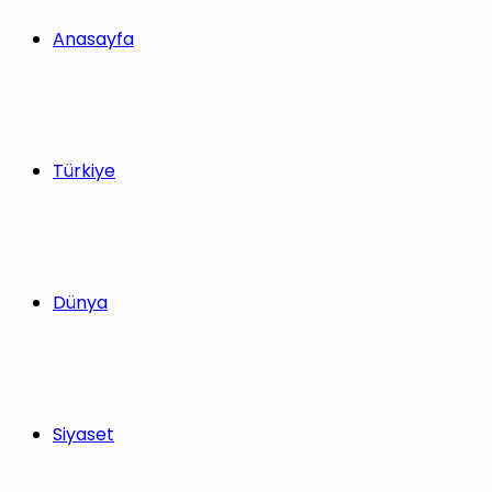
yap
Anasayfa
...
Türkiye
Dünya
Siyaset