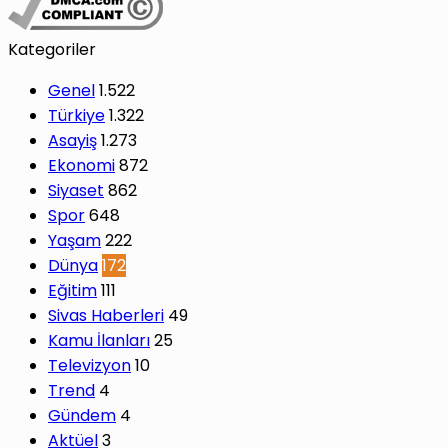
Kategoriler
Genel
1.522
Türkiye
1.322
Asayiş
1.273
Ekonomi
872
Siyaset
862
Spor
648
Yaşam
222
Dünya
172
Eğitim
111
Sivas Haberleri
49
Kamu İlanları
25
Televizyon
10
Trend
4
Gündem
4
Aktüel
3