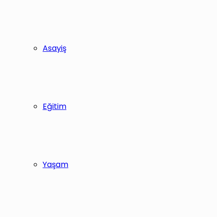
Asayiş
Eğitim
Yaşam