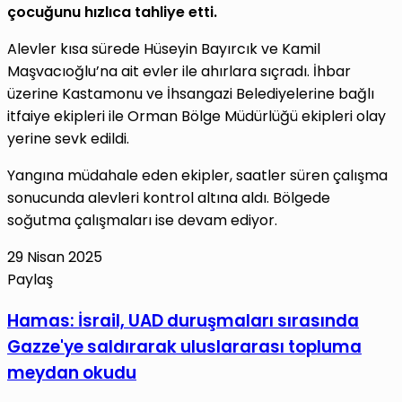
çocuğunu hızlıca tahliye etti.
Alevler kısa sürede Hüseyin Bayırcık ve Kamil
Maşvacıoğlu’na ait evler ile ahırlara sıçradı. İhbar
üzerine Kastamonu ve İhsangazi Belediyelerine bağlı
itfaiye ekipleri ile Orman Bölge Müdürlüğü ekipleri olay
yerine sevk edildi.
Yangına müdahale eden ekipler, saatler süren çalışma
sonucunda alevleri kontrol altına aldı. Bölgede
soğutma çalışmaları ise devam ediyor.
29 Nisan 2025
Paylaş
Facebook
X
LinkedIn
Tumblr
Pinterest
Reddit
VKontakte
E-
Yazdır
Hamas:
Hamas: İsrail, UAD duruşmaları sırasında
Posta
İsrail,
Gazze'ye saldırarak uluslararası topluma
ile
UAD
paylaş
meydan okudu
duruşmaları