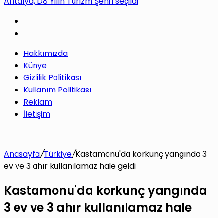
Antalya, D8 Yılın Turizm Şehri seçildi
yap
Hakkımızda
...
Künye
Gizlilik Politikası
Kullanım Politikası
Reklam
İletişim
Anasayfa
/
Türkiye
/
Kastamonu'da korkunç yangında 3
ev ve 3 ahır kullanılamaz hale geldi
Kastamonu'da korkunç yangında
3 ev ve 3 ahır kullanılamaz hale