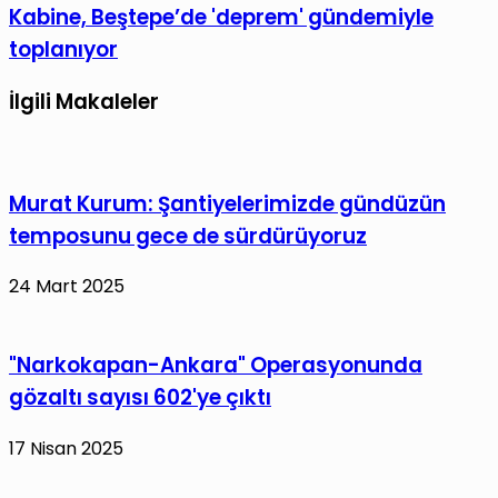
sırasında
Kabine,
Kabine, Beştepe’de 'deprem' gündemiyle
Gazze'ye
Beştepe’de
toplanıyor
saldırarak
'deprem'
uluslararası
gündemiyle
İlgili Makaleler
topluma
toplanıyor
meydan
okudu
Murat Kurum: Şantiyelerimizde gündüzün
temposunu gece de sürdürüyoruz
24 Mart 2025
"Narkokapan-Ankara" Operasyonunda
gözaltı sayısı 602'ye çıktı
17 Nisan 2025