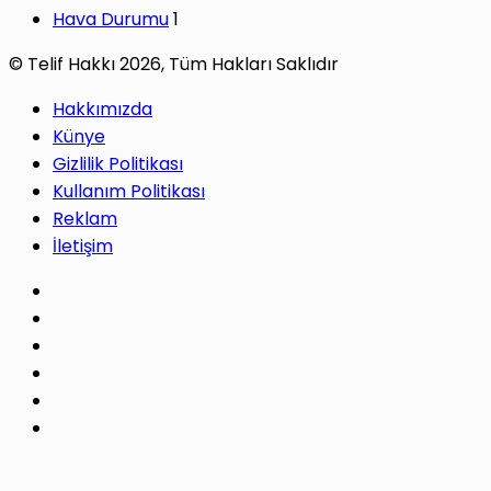
Hava Durumu
1
© Telif Hakkı 2026, Tüm Hakları Saklıdır
Hakkımızda
Künye
Gizlilik Politikası
Kullanım Politikası
Reklam
İletişim
Facebook
X
Pinterest
LinkedIn
YouTube
Instagram
Facebook
X
WhatsApp
Telegram
Başa