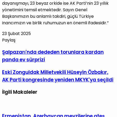
dayanışmayı, 23 beyaz orkide ise AK Parti’nin 23 yıllık
yönetimini temsil etmektedir. Sayın Genel
Başkanımızın bu anlamlı takdiri, güçlü Türkiye
inancımızın ve birlik ruhumuzun en önemli ifadesidir.”
23 Şubat 2025
Paylaş
Facebook
X
LinkedIn
Tumblr
Pinterest
Reddit
VKontakte
E-
Yazdır
Şalpazarı'nda
Şalpazarı'nda dededen torunlara kardan
Posta
dededen
panda ev sürprizi
ile
torunlara
paylaş
kardan
Eski
Eski Zonguldak Milletvekili Hüseyin Özbakır,
panda
Zonguldak
AK Parti kongresinde yeniden MKYK'ya seçildi
ev
Milletvekili
sürprizi
Hüseyin
İlgili Makaleler
Özbakır,
AK
Parti
Ermenistan, Azerbaycan mevzilerine ateş