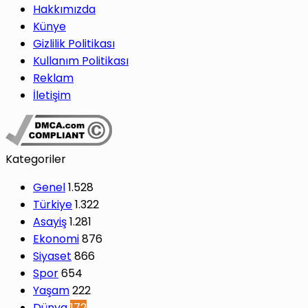
Hakkımızda
Künye
Gizlilik Politikası
Kullanım Politikası
Reklam
İletişim
Kategoriler
Genel
1.528
Türkiye
1.322
Asayiş
1.281
Ekonomi
876
Siyaset
866
Spor
654
Yaşam
222
Dünya
172