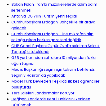
yap
Bakan Fidan: İran’la müzakerelerde adım adım
ilerlenmeli
Antalya, D8 Yılın Turizm Şehri seçildi
Cumhurbaşkanı Erdoğan, Bahçeli ile bir araya
gelecek
...
Cumhurbaşkanı Erdoğan: Eline mikrofon alıp
sokağa çıkan herkes gazeteci değildir
CHP Genel Başkanı Özgür Özel'e saldıran Selçuk
Tengioğlu tutuklandı
GSB yurtlarından sofralara 10 milyondan fazla
öğün taşındı
Meclis Başkanlığı seçimi için takvim belirlendi:
Seçim 3 Haziran'da yapılacak
Model Türk Devletleri Teşkilatı ilk kez öğrencileri
buluşturdu
Ters Laleleri Jandarmalar Koruyor
Değişen Kentlerde Kentli Haklarını Yeniden
Düşünmek