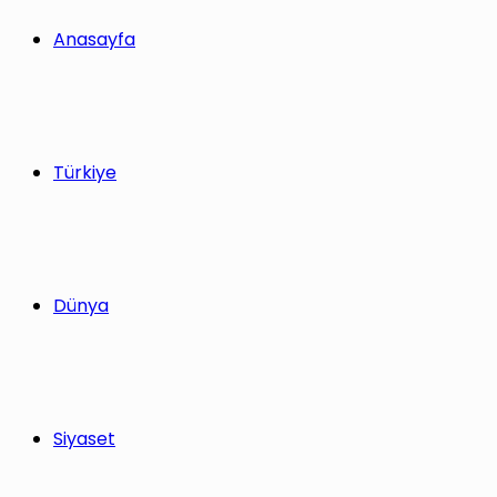
yap
Anasayfa
...
Türkiye
Dünya
Siyaset