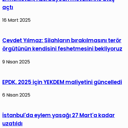
kongresinde
açtı
yeniden
MKYK'ya
16 Mart 2025
seçildi
Cevdet Yılmaz: Silahların bırakılmasını terör
örgütünün kendisini feshetmesini bekliyoruz
9 Nisan 2025
EPDK, 2025 için YEKDEM maliyetini güncelledi
6 Nisan 2025
İstanbul'da eylem yasağı 27 Mart'a kadar
uzatıldı