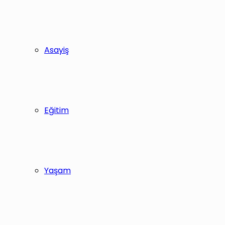
Asayiş
Eğitim
Yaşam