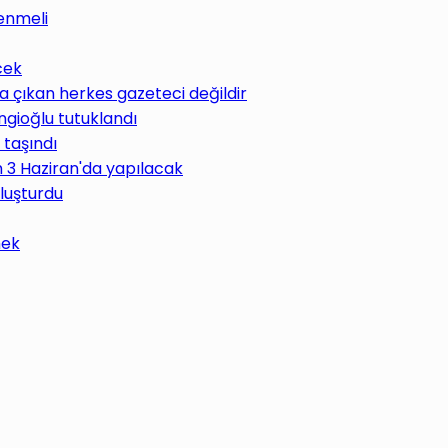
enmeli
cek
 çıkan herkes gazeteci değildir
ngioğlu tutuklandı
 taşındı
im 3 Haziran'da yapılacak
uluşturdu
mek