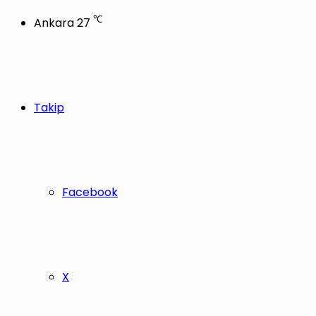
℃
Ankara
27
Takip
Facebook
X