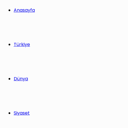
yap
Anasayfa
...
Türkiye
Dünya
Siyaset