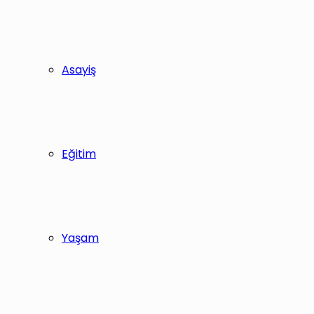
Asayiş
Eğitim
Yaşam