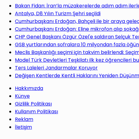
yap
Bakan Fidan: İran’la müzakerelerde adım adım ilerl
Antalya, D8 Yılın Turizm Şehri seçildi
Cumhurbaşkanı Erdoğan, Bahçeli ile bir araya gele
Cumhurbaşkanı Erdoğan: Eline mikrofon alıp sokağa
CHP Genel Başkanı Özgür Özel'e saldıran Selçuk Te
...
GSB yurtlarından sofralara 10 milyondan fazla öğün
Meclis Başkanlığı seçimi için takvim belirlendi: Seç
Model Türk Devletleri Teşkilatı ilk kez öğrencileri b
Ters Laleleri Jandarmalar Koruyor
Değişen Kentlerde Kentli Haklarını Yeniden Düşün
Hakkımızda
Künye
Gizlilik Politikası
Kullanım Politikası
Reklam
İletişim