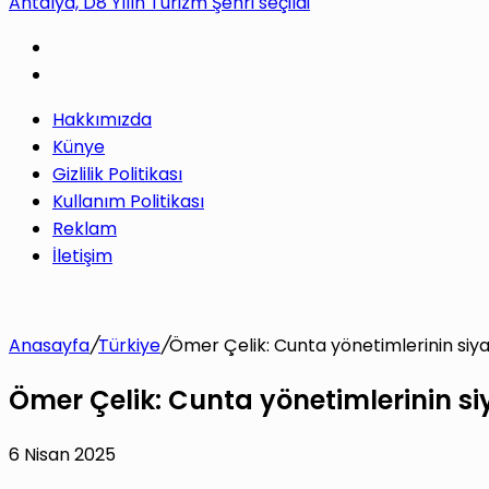
Antalya, D8 Yılın Turizm Şehri seçildi
yap
Hakkımızda
...
Künye
Gizlilik Politikası
Kullanım Politikası
Reklam
İletişim
Anasayfa
/
Türkiye
/
Ömer Çelik: Cunta yönetimlerinin siyas
Ömer Çelik: Cunta yönetimlerinin siy
6 Nisan 2025