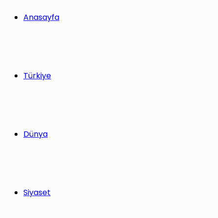
yap
Anasayfa
...
Türkiye
Dünya
Siyaset