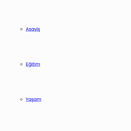
Asayiş
Eğitim
Yaşam