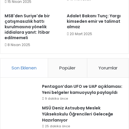
15 Nisan 2025
MSB'den Suriye'de bir
Adalet Bakanı Tunç: Yargı
çatışmasızlık hattı
kimseden emir ve talimat
kurulmasına yönelik
almaz
iddialara yanıt: İtibar
20 Mart 2025
edilmemeli
8 Nisan 2025
Son Eklenen
Popüler
Yorumlar
Pentagon’dan UFO ve UAP açıklaması:
Yeni belgeler kamuoyuyla paylaşıldı
9 dakika önce
MSÜ Deniz Astsubay Meslek
Yüksekokulu Öğrencileri Geleceğe
Hazırlanıyor
25 dakika önce