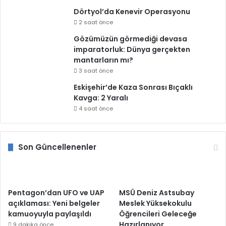
Dörtyol’da Kenevir Operasyonu
2 saat önce
Gözümüzün görmediği devasa
imparatorluk: Dünya gerçekten
mantarların mı?
3 saat önce
Eskişehir’de Kaza Sonrası Bıçaklı
Kavga: 2 Yaralı
4 saat önce
Son Güncellenenler
Pentagon’dan UFO ve UAP
MSÜ Deniz Astsubay
açıklaması: Yeni belgeler
Meslek Yüksekokulu
kamuoyuyla paylaşıldı
Öğrencileri Geleceğe
Hazırlanıyor
9 dakika önce