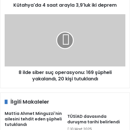
Kütahya'da 4 saat arayla 3,9'luk iki deprem
8
ilde
siber
suç
operasyonu:
169
şüpheli
yakalandı,
20
kişi
8 ilde siber suç operasyonu: 169 şüpheli
tutuklandı
yakalandı, 20 kişi tutuklandı
İlgili Makaleler
Mattia Ahmet Minguzzi'nin
TÜSİAD davasında
ailesini tehdit eden şüpheli
duruşma tarihi belirlendi
tutuklandı
10 Mart 2025