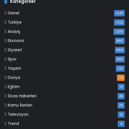
Kategoriler
Genel
1.547
Türkiye
1.322
Asayiş
1.305
Ekonomi
880
Siyaset
869
Spor
663
Yaşam
222
Dünya
172
Eğitim
111
Sivas Haberleri
49
Kamu İlanları
25
Televizyon
10
Trend
4