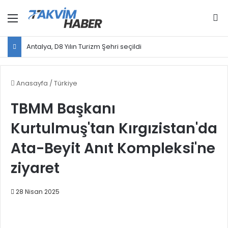
Menü
Ar
Antalya, D8 Yılın Turizm Şehri seçildi
Anasayfa
/
Türkiye
TBMM Başkanı
Kurtulmuş'tan Kırgızistan'da
Ata-Beyit Anıt Kompleksi'ne
ziyaret
28 Nisan 2025