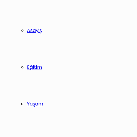
Asayiş
Eğitim
Yaşam