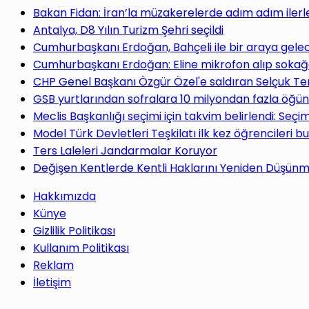
yap
Bakan Fidan: İran’la müzakerelerde adım adım ilerl
Antalya, D8 Yılın Turizm Şehri seçildi
Cumhurbaşkanı Erdoğan, Bahçeli ile bir araya gele
Cumhurbaşkanı Erdoğan: Eline mikrofon alıp sokağa
CHP Genel Başkanı Özgür Özel'e saldıran Selçuk Te
...
GSB yurtlarından sofralara 10 milyondan fazla öğün
Meclis Başkanlığı seçimi için takvim belirlendi: Seç
Model Türk Devletleri Teşkilatı ilk kez öğrencileri b
Ters Laleleri Jandarmalar Koruyor
Değişen Kentlerde Kentli Haklarını Yeniden Düşün
Hakkımızda
Künye
Gizlilik Politikası
Kullanım Politikası
Reklam
İletişim