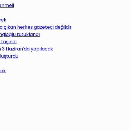
enmeli
cek
 çıkan herkes gazeteci değildir
ngioğlu tutuklandı
 taşındı
im 3 Haziran'da yapılacak
uluşturdu
mek