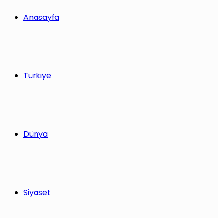
yap
Anasayfa
...
Türkiye
Dünya
Siyaset