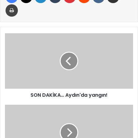
Yazdır
SON
DAKİKA…
Aydın'da
yangın!
SON DAKİKA… Aydın'da yangın!
Bayraktar
TB2T-
AI’den
tarihi
irtifa