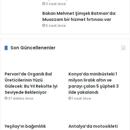
3 saat önce
Bakan Mehmet Şimşek Batman’da:
Muazzam bir hizmet fırtınası var
5 saat önce
Son Güncellenenler
Pervari’de Organik Bal
Konya’da minibüsteki 1
Üreticilerinin Yüzü
milyon liralık altın ve
Gülecek: Bu Yıl Rekolte İyi
parayı çalan 5 şüpheli 3
Seviyede Bekleniyor
ilde yakalandı
37 dakika önce
1 saat önce
Yeşilay’ın bağımlılık
Antalya’da motosikleti