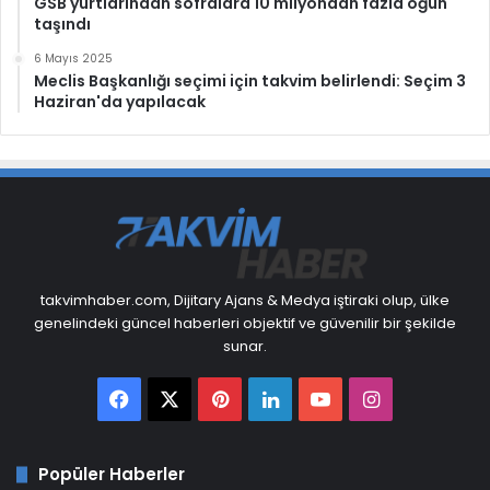
GSB yurtlarından sofralara 10 milyondan fazla öğün
taşındı
6 Mayıs 2025
Meclis Başkanlığı seçimi için takvim belirlendi: Seçim 3
Haziran'da yapılacak
takvimhaber.com, Dijitary Ajans & Medya iştiraki olup, ülke
genelindeki güncel haberleri objektif ve güvenilir bir şekilde
sunar.
Facebook
X
Pinterest
LinkedIn
YouTube
Instagram
Popüler Haberler