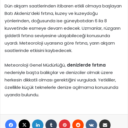
Dün akşam saatlerinden itibaren etkili olmaya başlayan
Batı Akdeniz’deki fırtına, kuzey ve kuzeydoğu
yönlerinden, doğusunda ise güneybatıdan 6 ila 8
kuvvetinde esmeye devam edecek. Uzmanlar, rüzgarın
şiddetli fırtına seviyesine ulaşabileceği konusunda
uyardı. Meteoroloji uyarısına göre fırtına, yarın akşam
saatlerinde etkisini kaybedecek.
Meteoroloji Genel Müdürlüğü,
denizlerde fırtına
nedeniyle başta balıkçılar ve denizciler olmak üzere
herkesin dikkatli olması gerektiğini vurguladı. Yetkililer,
özellikle küçük teknelerle denize açılmama konusunda
uyarıda bulundu.
Facebook
X
LinkedIn
Tumblr
Pinterest
Reddit
VKontakte
E-Posta ile paylaş