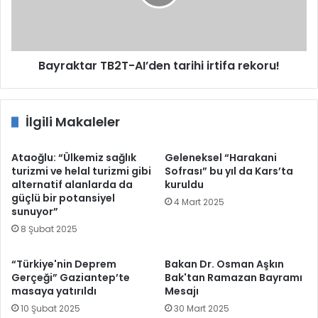
rekoru!
Bayraktar TB2T-AI’den tarihi irtifa rekoru!
İlgili Makaleler
Ataoğlu: “Ülkemiz sağlık
Geleneksel “Harakani
turizmi ve helal turizmi gibi
Sofrası” bu yıl da Kars’ta
alternatif alanlarda da
kuruldu
güçlü bir potansiyel
4 Mart 2025
sunuyor”
8 Şubat 2025
“Türkiye'nin Deprem
Bakan Dr. Osman Aşkın
Gerçeği” Gaziantep’te
Bak'tan Ramazan Bayramı
masaya yatırıldı
Mesajı
10 Şubat 2025
30 Mart 2025