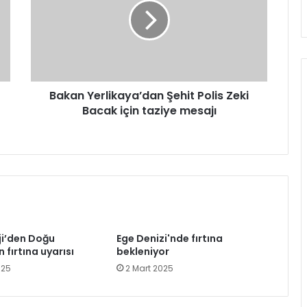
Polis
Zeki
Bacak
için
taziye
mesajı
Bakan Yerlikaya’dan Şehit Polis Zeki
Bacak için taziye mesajı
i’den Doğu
Ege Denizi'nde fırtına
n fırtına uyarısı
bekleniyor
025
2 Mart 2025