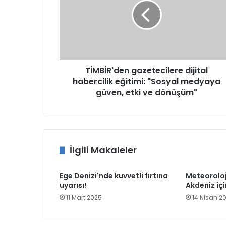
habercilik
eğitimi:
"Sosyal
medyaya
güven,
etki
ve
TİMBİR'den gazetecilere dijital
dönüşüm"
habercilik eğitimi: "Sosyal medyaya
güven, etki ve dönüşüm"
İlgili Makaleler
Ege Denizi'nde kuvvetli fırtına
Meteoroloj
uyarısı!
Akdeniz içi
11 Mart 2025
14 Nisan 2