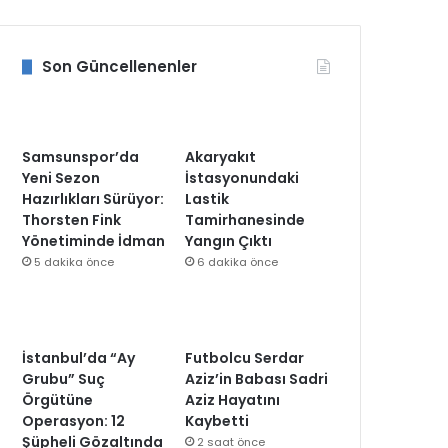
Son Güncellenenler
Samsunspor’da
Akaryakıt
Yeni Sezon
İstasyonundaki
Hazırlıkları Sürüyor:
Lastik
Thorsten Fink
Tamirhanesinde
Yönetiminde İdman
Yangın Çıktı
5 dakika önce
6 dakika önce
İstanbul’da “Ay
Futbolcu Serdar
Grubu” Suç
Aziz’in Babası Sadri
Örgütüne
Aziz Hayatını
Operasyon: 12
Kaybetti
Şüpheli Gözaltında
2 saat önce