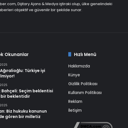
er.com, Dijitary Ajans & Medya iştiraki olup, ülke genelindeki
berleri objektif ve güvenilir bir şekilde sunar.
ok Okunanlar
Hızlı Menü
 2025
Hakkımızda
Ağıralioğlu: Türkiye iyi
Künye
lmiyor!
Gizlilik Politikası
 2025
 Bahçeli: Seçim beklentisi
Kullanım Politikası
 bir beklentidir
Reklam
 2025
İletişim
an: Biz hukuku kanunun
e gören bir milletiz