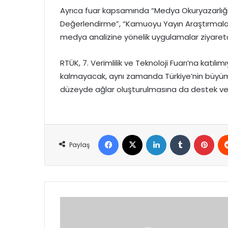
Ayrıca fuar kapsamında “Medya Okuryazarlığı” 
Değerlendirme”, “Kamuoyu Yayın Araştırmaları
medya analizine yönelik uygulamalar ziyaretç
RTÜK, 7. Verimlilik ve Teknoloji Fuarı’na katılı
kalmayacak, aynı zamanda Türkiye’nin büyüme
düzeyde ağlar oluşturulmasına da destek ve
Facebook
X
LinkedIn
Tumblr
Pint
Paylaş
TİMBİR'den
gazetecilere
dijital