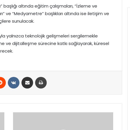
başlığı altında eğitim çalışmaları, “İzleme ve
” ve “Medyametre” başlıkları altında ise iletişim ve
ilere sunulacak.
mıyla yalnızca teknolojik gelişmeleri sergilemekle
 ve dijitalleşme sürecine katkı sağlayarak, küresel
recek.
erest
Reddit
VKontakte
E-Posta ile paylaş
Yazdır
Bakan
Yerlikaya’dan
Şehit