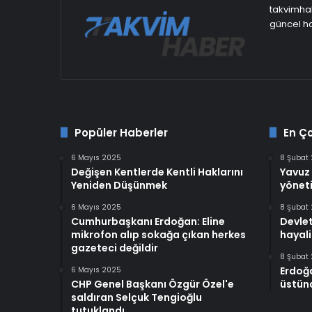
takvimhab
güncel ha
Popüler Haberler
En Ç
6 Mayıs 2025
8 Şubat
Değişen Kentlerde Kentli Haklarını
Yavuz 
Yeniden Düşünmek
yöneti
6 Mayıs 2025
8 Şubat
Cumhurbaşkanı Erdoğan: Eline
Devlet
mikrofon alıp sokağa çıkan herkes
hayali
gazeteci değildir
8 Şubat
Erdoğ
6 Mayıs 2025
CHP Genel Başkanı Özgür Özel'e
üstünd
saldıran Selçuk Tengioğlu
tutuklandı