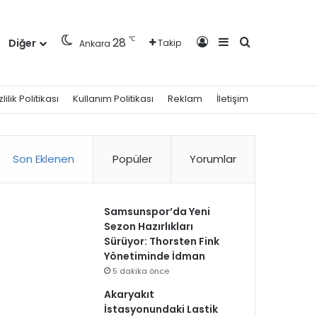
Kayıt Ol
Kenar Bölmesi
Arama yap ..
℃
28
Diğer
Takip
Ankara
zlilik Politikası
Kullanım Politikası
Reklam
İletişim
Son Eklenen
Popüler
Yorumlar
Samsunspor’da Yeni
Sezon Hazırlıkları
Sürüyor: Thorsten Fink
Yönetiminde İdman
5 dakika önce
Akaryakıt
İstasyonundaki Lastik