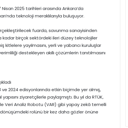
 Nisan 2025 tarihleri arasında Ankara’da
arı’nda teknoloji meraklılarıyla buluşuyor.
gerçekleştirilecek fuarda, savunma sanayisinden
 kadar birçok sektördeki ileri düzey teknolojiler
ş kitlelere yayılmasını, yerli ve yabancı kuruluşlar
 verimliliği destekleyen akıllı çözümlerin tanıtılmasını
ıkladı
23 ve 2024 edisyonlarında etkin biçimde yer almış,
yapısını ziyaretçilerle paylaşmıştı. Bu yıl da RTÜK,
ile Veri Analiz Robotu (VAR) gibi yapay zekâ temelli
jik dönüşümdeki rolünü bir kez daha gözler önüne