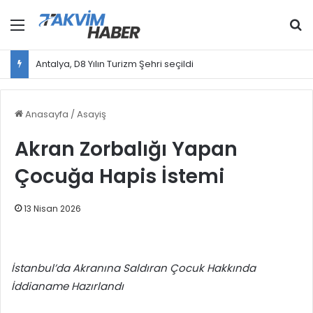
Menü
Ar
Antalya, D8 Yılın Turizm Şehri seçildi
Anasayfa
/
Asayiş
Akran Zorbalığı Yapan
Çocuğa Hapis İstemi
13 Nisan 2026
İstanbul’da Akranına Saldıran Çocuk Hakkında
İddianame Hazırlandı