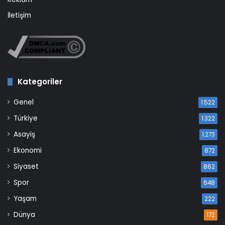
İletişim
Kategoriler
Genel
1.522
Türkiye
1.322
Asayiş
1.273
Ekonomi
872
Siyaset
862
Spor
648
Yaşam
222
Dünya
172