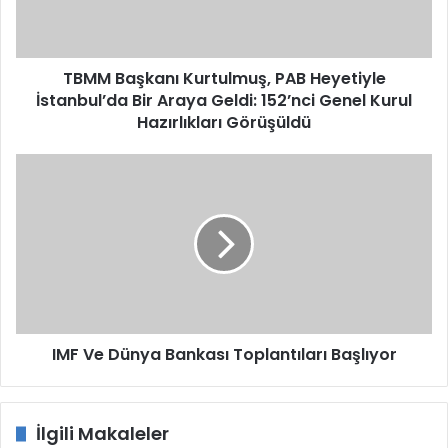
Bir
Araya
Geldi:
152’nci
TBMM Başkanı Kurtulmuş, PAB Heyetiyle
Genel
İstanbul’da Bir Araya Geldi: 152’nci Genel Kurul
Kurul
Hazırlıkları Görüşüldü
Hazırlıkları
Görüşüldü
IMF
Ve
Dünya
Bankası
Toplantıları
Başlıyor
IMF Ve Dünya Bankası Toplantıları Başlıyor
İlgili Makaleler