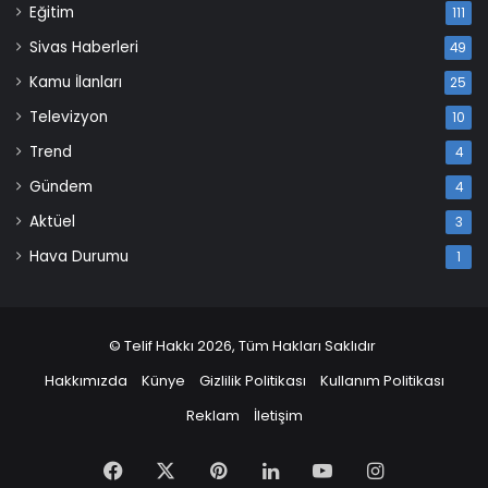
Eğitim
111
Sivas Haberleri
49
Kamu İlanları
25
Televizyon
10
Trend
4
Gündem
4
Aktüel
3
Hava Durumu
1
© Telif Hakkı 2026, Tüm Hakları Saklıdır
Hakkımızda
Künye
Gizlilik Politikası
Kullanım Politikası
Reklam
İletişim
Facebook
X
Pinterest
LinkedIn
YouTube
Instagram