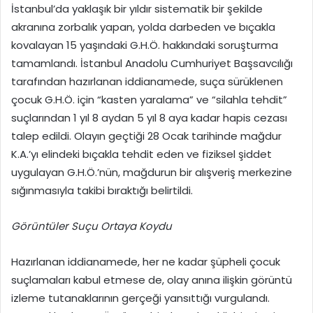
İstanbul’da yaklaşık bir yıldır sistematik bir şekilde
akranına zorbalık yapan, yolda darbeden ve bıçakla
kovalayan 15 yaşındaki G.H.Ö. hakkındaki soruşturma
tamamlandı. İstanbul Anadolu Cumhuriyet Başsavcılığı
tarafından hazırlanan iddianamede, suça sürüklenen
çocuk G.H.Ö. için “kasten yaralama” ve “silahla tehdit”
suçlarından 1 yıl 8 aydan 5 yıl 8 aya kadar hapis cezası
talep edildi. Olayın geçtiği 28 Ocak tarihinde mağdur
K.A.’yı elindeki bıçakla tehdit eden ve fiziksel şiddet
uygulayan G.H.Ö.’nün, mağdurun bir alışveriş merkezine
sığınmasıyla takibi bıraktığı belirtildi.
Görüntüler Suçu Ortaya Koydu
Hazırlanan iddianamede, her ne kadar şüpheli çocuk
suçlamaları kabul etmese de, olay anına ilişkin görüntü
izleme tutanaklarının gerçeği yansıttığı vurgulandı.