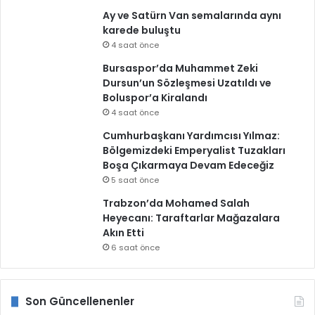
Ay ve Satürn Van semalarında aynı
karede buluştu
4 saat önce
Bursaspor’da Muhammet Zeki
Dursun’un Sözleşmesi Uzatıldı ve
Boluspor’a Kiralandı
4 saat önce
Cumhurbaşkanı Yardımcısı Yılmaz:
Bölgemizdeki Emperyalist Tuzakları
Boşa Çıkarmaya Devam Edeceğiz
5 saat önce
Trabzon’da Mohamed Salah
Heyecanı: Taraftarlar Mağazalara
Akın Etti
6 saat önce
Son Güncellenenler