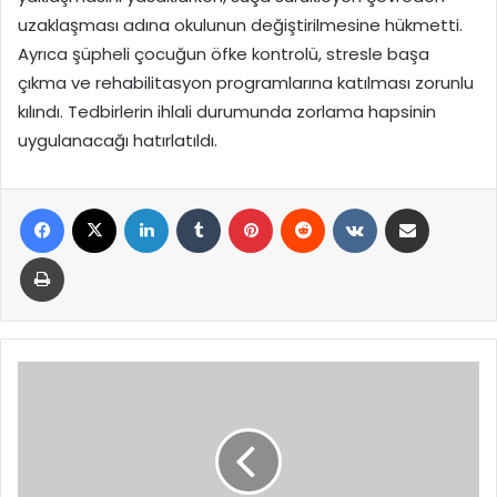
uzaklaşması adına okulunun değiştirilmesine hükmetti.
Ayrıca şüpheli çocuğun öfke kontrolü, stresle başa
çıkma ve rehabilitasyon programlarına katılması zorunlu
kılındı. Tedbirlerin ihlali durumunda zorlama hapsinin
uygulanacağı hatırlatıldı.
Facebook
X
LinkedIn
Tumblr
Pinterest
Reddit
VKontakte
E-Posta ile paylaş
Yazdır
TBMM
Başkanı
Kurtulmuş,
PAB
Heyetiyle
İstanbul’da