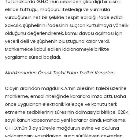
Tutanaklarda G.H.Ö.’nün cebinden çıkardığı bir cismi
elinde tuttuğu, mağduru iteklediği ve yumrukla
vurduğunun net bir şekilde tespit edildiği ifade edildi.
Savcılık, şüphelinin ifadesinin suçtan kurtulmaya yönelik
olduğunu değerlendirerek, kamu davası açılması için
yeterli delil ve şüphenin oluştuğuna karar verdi.
Mahkemece kabul edilen iddianameyle birlikte
yargılama süreci başladı.
Mahkemeden Örnek Teşkil Eden Tedbir Kararları
Olayın ardından mağdur K.A.’nın ailesinin talebi üzerine
mahkeme, emsal niteliğinde kararlara imza attı. Daha
önce uygulanan elektronik kelepçe ve konutu terk
etmeme tedbirlerinin süresinin dolmasıyla birlikte, 6284
sayılı kanun kapsamında yeni kararlar alındı. Mahkeme,
G.H.Ö.’nün 3 ay süreyle mağdurun evine ve okuluna
yaklaşmasını yasaklarken, suça sürükleyen çevreden