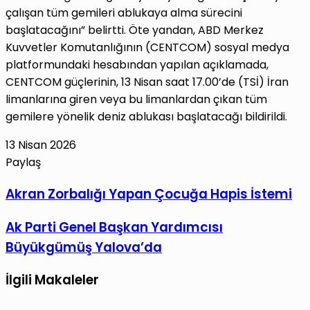
çalışan tüm gemileri ablukaya alma sürecini
başlatacağını” belirtti. Öte yandan, ABD Merkez
Kuvvetler Komutanlığının (CENTCOM) sosyal medya
platformundaki hesabından yapılan açıklamada,
CENTCOM güçlerinin, 13 Nisan saat 17.00’de (TSİ) İran
limanlarına giren veya bu limanlardan çıkan tüm
gemilere yönelik deniz ablukası başlatacağı bildirildi.
13 Nisan 2026
Paylaş
Facebook
X
LinkedIn
Tumblr
Pinterest
Reddit
VKontakte
E-
Yazdır
Akran
Akran Zorbalığı Yapan Çocuğa Hapis İstemi
Posta
Zorbalığı
ile
Ak
Ak Parti Genel Başkan Yardımcısı
Yapan
paylaş
Parti
Çocuğa
Büyükgümüş Yalova’da
Genel
Hapis
Başkan
İstemi
İlgili Makaleler
Yardımcısı