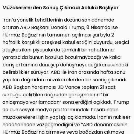
Müzakerelerden Sonuç Çıkmadı Abluka Başlıyor
İran’a yönelik tehditlerinin dozunu son dönemde
artıran ABD Başkanı Donald Trump, 8 Nisan’da ise
Hürmüz Boğazı’nın tamamen açılması şartıyla 2
haftalık karşılıklı ateşkesi kabul ettiğini duyurdu. Geçici
ateşkes ilanı piyasalarda temkinli bir rahatlama
yaratsa da bunun bozulup bozulmayacağı ve kalıcı
barış ortamına dönüşüp dönüşmeyeceği konusundaki
belirsizlikler sürüyor. ABD ile İran arasında hafta sonu
yapılan doğrudan müzakerelerden bir sonuç çıkmadı.
ABD Başkan Yardımcısı JD Vance toplam 21 saat
sürdüğü belirtilen doğrudan görüşmelerin “bir
anlaşmaya varılamadan” sona erdiğini açıkladı. Trump
da dün sosyal medya platformundaki hesabından
müzakerelere ilişkin yaptığı açıklamada, İran’ın nükleer
hedeflerinden vazgeçmediğini ve “ABD donanmasının
Hürmüz Boğazı’na girmeye veya boğazdan çıkmaya