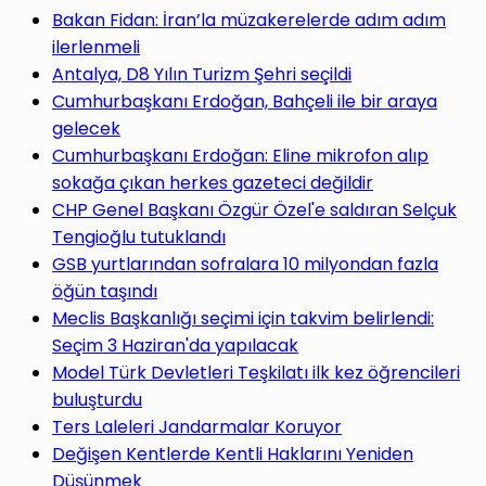
yap
Bakan Fidan: İran’la müzakerelerde adım adım
ilerlenmeli
Antalya, D8 Yılın Turizm Şehri seçildi
Cumhurbaşkanı Erdoğan, Bahçeli ile bir araya
gelecek
...
Cumhurbaşkanı Erdoğan: Eline mikrofon alıp
sokağa çıkan herkes gazeteci değildir
CHP Genel Başkanı Özgür Özel'e saldıran Selçuk
Tengioğlu tutuklandı
GSB yurtlarından sofralara 10 milyondan fazla
öğün taşındı
Meclis Başkanlığı seçimi için takvim belirlendi:
Seçim 3 Haziran'da yapılacak
Model Türk Devletleri Teşkilatı ilk kez öğrencileri
buluşturdu
Ters Laleleri Jandarmalar Koruyor
Değişen Kentlerde Kentli Haklarını Yeniden
Düşünmek