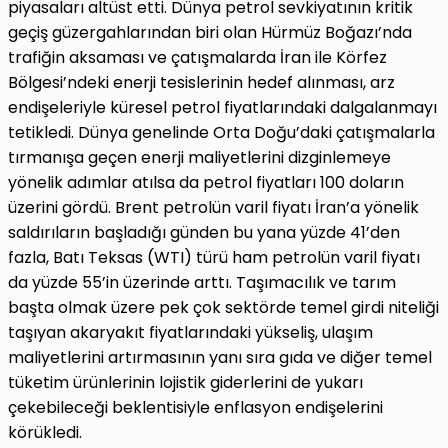
piyasaları altüst etti. Dünya petrol sevkiyatının kritik
geçiş güzergahlarından biri olan Hürmüz Boğazı’nda
trafiğin aksaması ve çatışmalarda İran ile Körfez
Bölgesi’ndeki enerji tesislerinin hedef alınması, arz
endişeleriyle küresel petrol fiyatlarındaki dalgalanmayı
tetikledi. Dünya genelinde Orta Doğu’daki çatışmalarla
tırmanışa geçen enerji maliyetlerini dizginlemeye
yönelik adımlar atılsa da petrol fiyatları 100 doların
üzerini gördü. Brent petrolün varil fiyatı İran’a yönelik
saldırıların başladığı günden bu yana yüzde 41’den
fazla, Batı Teksas (WTI) türü ham petrolün varil fiyatı
da yüzde 55’in üzerinde arttı. Taşımacılık ve tarım
başta olmak üzere pek çok sektörde temel girdi niteliği
taşıyan akaryakıt fiyatlarındaki yükseliş, ulaşım
maliyetlerini artırmasının yanı sıra gıda ve diğer temel
tüketim ürünlerinin lojistik giderlerini de yukarı
çekebileceği beklentisiyle enflasyon endişelerini
körükledi.