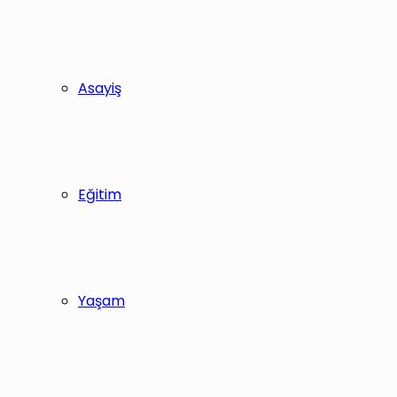
Asayiş
Eğitim
Yaşam