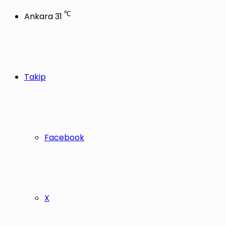
℃
Ankara
31
Takip
Facebook
X