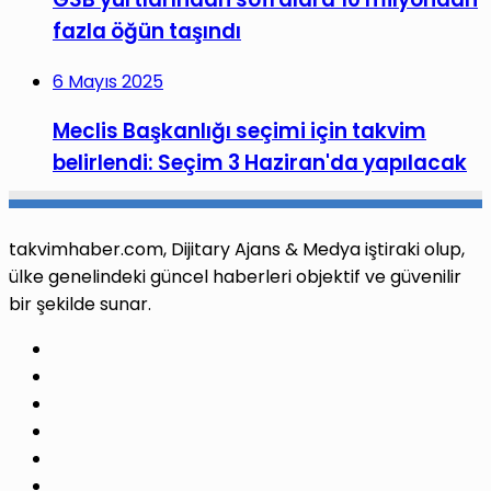
fazla öğün taşındı
6 Mayıs 2025
Meclis Başkanlığı seçimi için takvim
belirlendi: Seçim 3 Haziran'da yapılacak
takvimhaber.com, Dijitary Ajans & Medya iştiraki olup,
ülke genelindeki güncel haberleri objektif ve güvenilir
bir şekilde sunar.
Facebook
X
Pinterest
LinkedIn
YouTube
Instagram