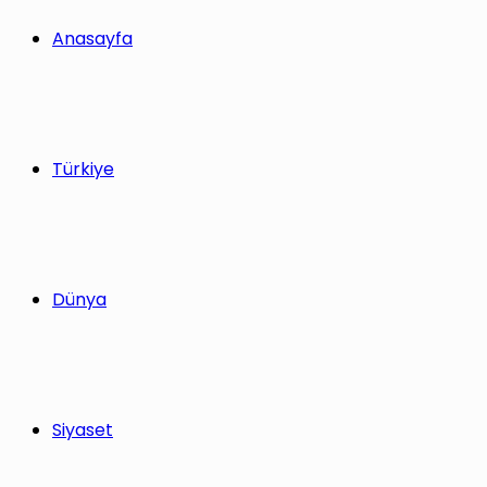
yap
Anasayfa
...
Türkiye
Dünya
Siyaset