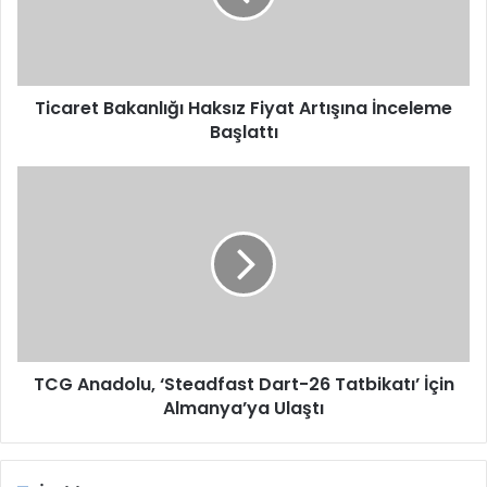
İnceleme
Başlattı
Ticaret Bakanlığı Haksız Fiyat Artışına İnceleme
Başlattı
TCG
Anadolu,
‘Steadfast
Dart-
26
Tatbikatı’
İçin
Almanya’ya
Ulaştı
TCG Anadolu, ‘Steadfast Dart-26 Tatbikatı’ İçin
Almanya’ya Ulaştı