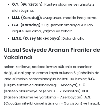
Ö.Y. (Gürcistan):
Kasten öldürme ve ruhsatsız
silah taşıma.
M.M. (Karadağ):
Uyuşturucu madde ihraç etme.
G.A. (Karadağ):
Suç işlemek amacıyla kurulan
örgüte üye olma, yağma ve tehdit.
M.S.E. (Kuzey Makedonya):
Dolandırıcılık.
Ulusal Seviyede Aranan Firariler de
Yakalandı
Bakan Yerlikaya, sadece kırmızı bültenle arananların
değil, ulusal çapta arama kaydı bulunan 6 şüphelinin de
iade sürecinin tamamlandığını belirtti. Bu isimler;
B.G.
(Bilişim sistemleri dolandırıcılığı – Almanya),
S.Ö.
(Kasten öldürmeye teşebbüs – Yunanistan),
N.U.
(Kasten öldürme ve yaralama – Azerbaycan),
A.S.
(Çocuğun nitelikli cinsel istismarı – Gürcistan) ve hırsızlık