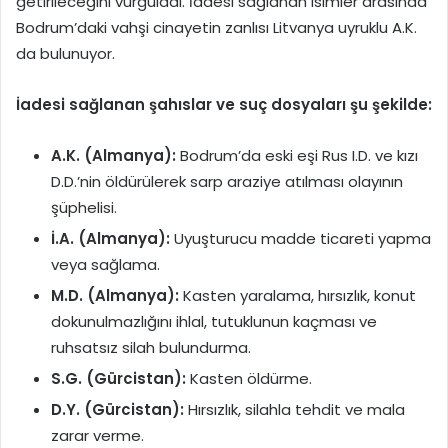
getirileceğini vurguladı. İadesi sağlanan isimler arasında
Bodrum’daki vahşi cinayetin zanlısı Litvanya uyruklu A.K.
da bulunuyor.
İadesi sağlanan şahıslar ve suç dosyaları şu şekilde:
A.K. (Almanya):
Bodrum’da eski eşi Rus I.D. ve kızı
D.D.’nin öldürülerek sarp araziye atılması olayının
şüphelisi.
İ.A. (Almanya):
Uyuşturucu madde ticareti yapma
veya sağlama.
M.D. (Almanya):
Kasten yaralama, hırsızlık, konut
dokunulmazlığını ihlal, tutuklunun kaçması ve
ruhsatsız silah bulundurma.
S.G. (Gürcistan):
Kasten öldürme.
D.Y. (Gürcistan):
Hırsızlık, silahla tehdit ve mala
zarar verme.