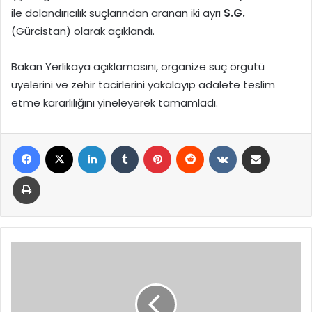
ile dolandırıcılık suçlarından aranan iki ayrı
S.G.
(Gürcistan) olarak açıklandı.
Bakan Yerlikaya açıklamasını, organize suç örgütü
üyelerini ve zehir tacirlerini yakalayıp adalete teslim
etme kararlılığını yineleyerek tamamladı.
Facebook
X
LinkedIn
Tumblr
Pinterest
Reddit
VKontakte
E-Posta ile paylaş
Yazdır
Ticaret
Bakanlığı
Haksız
Fiyat
Artışına