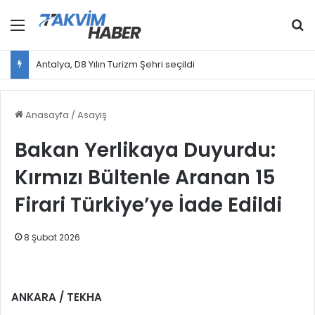
Menü
Ar
Antalya, D8 Yılın Turizm Şehri seçildi
Anasayfa
/
Asayiş
Bakan Yerlikaya Duyurdu:
Kırmızı Bültenle Aranan 15
Firari Türkiye’ye İade Edildi
8 Şubat 2026
ANKARA / TEKHA