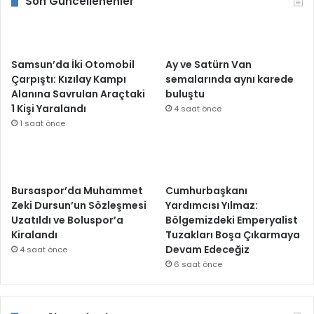
Son Güncellenenler
Samsun’da İki Otomobil
Ay ve Satürn Van
Çarpıştı: Kızılay Kampı
semalarında aynı karede
Alanına Savrulan Araçtaki
buluştu
1 Kişi Yaralandı
4 saat önce
1 saat önce
Bursaspor’da Muhammet
Cumhurbaşkanı
Zeki Dursun’un Sözleşmesi
Yardımcısı Yılmaz:
Uzatıldı ve Boluspor’a
Bölgemizdeki Emperyalist
Kiralandı
Tuzakları Boşa Çıkarmaya
Devam Edeceğiz
4 saat önce
6 saat önce