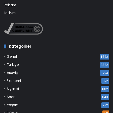
Reklam
İletişim
Kategoriler
Genel
1.522
Türkiye
1.322
Asayiş
1.273
Ekonomi
872
Siyaset
862
Spor
648
Yaşam
222