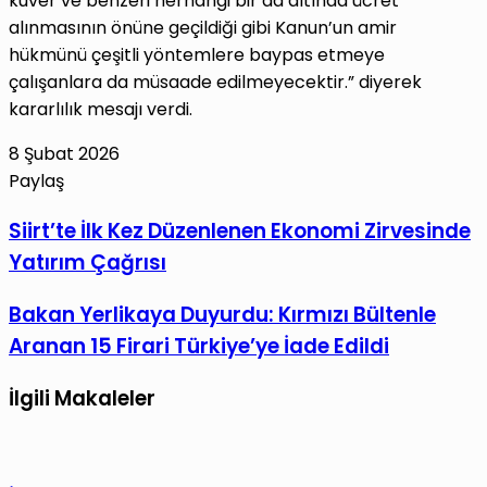
kuver ve benzeri herhangi bir ad altında ücret
alınmasının önüne geçildiği gibi Kanun’un amir
hükmünü çeşitli yöntemlere baypas etmeye
çalışanlara da müsaade edilmeyecektir.” diyerek
kararlılık mesajı verdi.
8 Şubat 2026
Paylaş
Facebook
X
LinkedIn
Tumblr
Pinterest
Reddit
VKontakte
E-
Yazdır
Siirt’te
Siirt’te İlk Kez Düzenlenen Ekonomi Zirvesinde
Posta
İlk
Yatırım Çağrısı
ile
Kez
paylaş
Düzenlenen
Bakan
Bakan Yerlikaya Duyurdu: Kırmızı Bültenle
Ekonomi
Yerlikaya
Aranan 15 Firari Türkiye’ye İade Edildi
Zirvesinde
Duyurdu:
Yatırım
Kırmızı
İlgili Makaleler
Çağrısı
Bültenle
Aranan
15