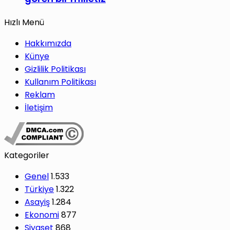
Hızlı Menü
Hakkımızda
Künye
Gizlilik Politikası
Kullanım Politikası
Reklam
İletişim
Kategoriler
Genel
1.533
Türkiye
1.322
Asayiş
1.284
Ekonomi
877
Siyaset
868