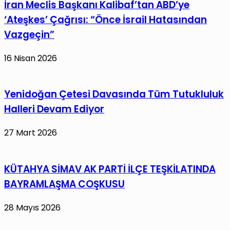
İran Meclis Başkanı Kalibaf’tan ABD’ye
Firari
‘Ateşkes’ Çağrısı: “Önce İsrail Hatasından
Türkiye’ye
İade
Vazgeçin”
Edildi
16 Nisan 2026
Yenidoğan Çetesi Davasında Tüm Tutukluluk
Halleri Devam Ediyor
27 Mart 2026
KÜTAHYA SİMAV AK PARTİ İLÇE TEŞKİLATINDA
BAYRAMLAŞMA COŞKUSU
28 Mayıs 2026