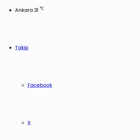
℃
Ankara
31
Takip
Facebook
X