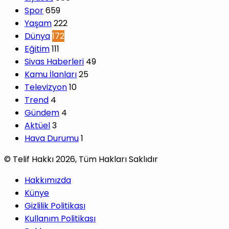
Spor
659
Yaşam
222
Dünya
172
Eğitim
111
Sivas Haberleri
49
Kamu İlanları
25
Televizyon
10
Trend
4
Gündem
4
Aktüel
3
Hava Durumu
1
© Telif Hakkı 2026, Tüm Hakları Saklıdır
Hakkımızda
Künye
Gizlilik Politikası
Kullanım Politikası