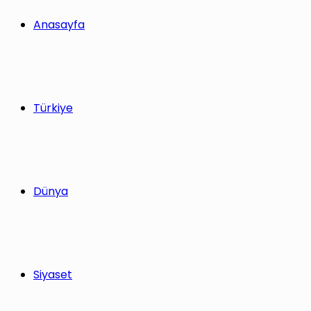
yap
Anasayfa
...
Türkiye
Dünya
Siyaset