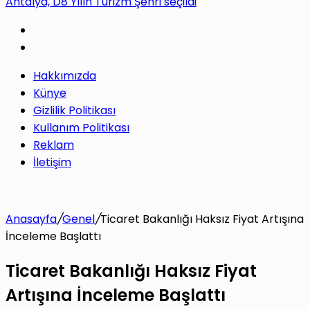
Antalya, D8 Yılın Turizm Şehri seçildi
yap
Hakkımızda
...
Künye
Gizlilik Politikası
Kullanım Politikası
Reklam
İletişim
Anasayfa
/
Genel
/
Ticaret Bakanlığı Haksız Fiyat Artışına
İnceleme Başlattı
Ticaret Bakanlığı Haksız Fiyat
Artışına İnceleme Başlattı