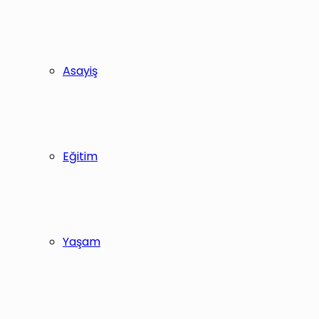
Asayiş
Eğitim
Yaşam