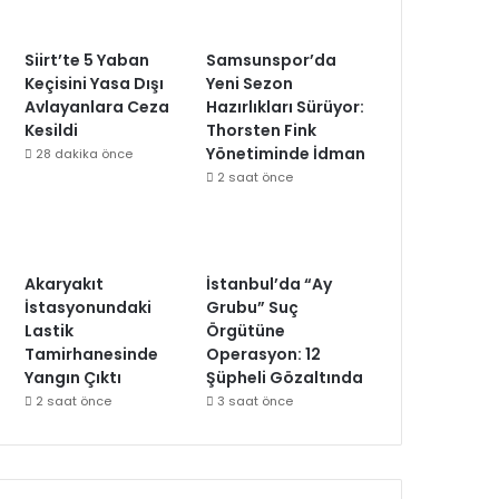
Siirt’te 5 Yaban
Samsunspor’da
Keçisini Yasa Dışı
Yeni Sezon
Avlayanlara Ceza
Hazırlıkları Sürüyor:
Kesildi
Thorsten Fink
Yönetiminde İdman
28 dakika önce
2 saat önce
Akaryakıt
İstanbul’da “Ay
İstasyonundaki
Grubu” Suç
Lastik
Örgütüne
Tamirhanesinde
Operasyon: 12
Yangın Çıktı
Şüpheli Gözaltında
2 saat önce
3 saat önce