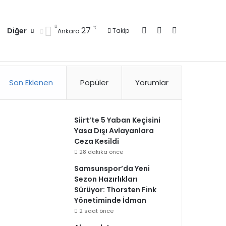
Kayıt Ol
Kenar Bölmesi
Arama yap ..
℃
27
Diğer
Takip
Ankara
zlilik Politikası
Kullanım Politikası
Reklam
İletişim
Son Eklenen
Popüler
Yorumlar
Siirt’te 5 Yaban Keçisini
Yasa Dışı Avlayanlara
Ceza Kesildi
28 dakika önce
Samsunspor’da Yeni
Sezon Hazırlıkları
Sürüyor: Thorsten Fink
Yönetiminde İdman
2 saat önce