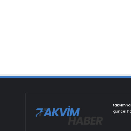
takvimhab
güncel ha