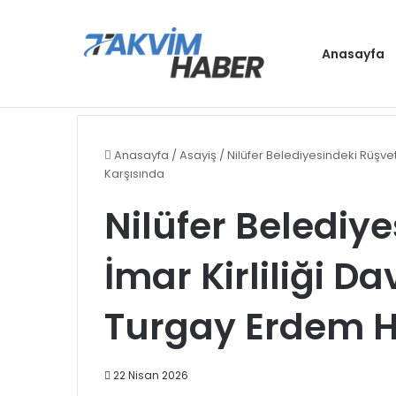
Anasayfa
Cumhurbaşkanı Erdoğan, Bahçeli ile bir a
Gündem
Anasayfa
/
Asayiş
/
Nilüfer Belediyesindeki Rüşvet
Karşısında
Nilüfer Belediy
İmar Kirliliği Da
Turgay Erdem H
22 Nisan 2026