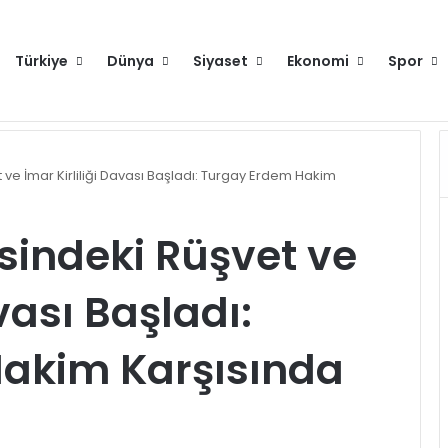
Türkiye
Dünya
Siyaset
Ekonomi
Spor
raya gelecek
Hakkımızda
Künye
Gi
 ve İmar Kirliliği Davası Başladı: Turgay Erdem Hakim
esindeki Rüşvet ve
vası Başladı:
akim Karşısında