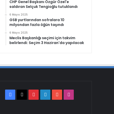
CHP Genel Başkanı Özgür Özel'e
saldıran Selçuk Tengioğlu tutuklandı
6 Mayıs 2025
GSB yurtlarından sofralara 10
milyondan fazla öğün taşındı
6 Mayıs 2025
Meclis Başkanlığı seçimi için takvim
belirlendi: Seçim 3 Haziran'da yapılacak
Facebook
X
Pinterest
LinkedIn
YouTube
Instagram