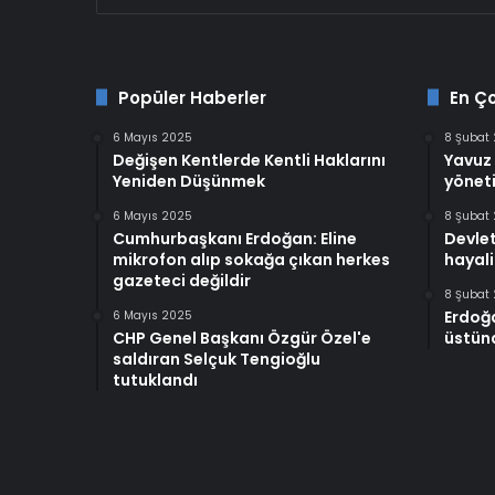
Popüler Haberler
En Ç
6 Mayıs 2025
8 Şubat
Değişen Kentlerde Kentli Haklarını
Yavuz 
Yeniden Düşünmek
yöneti
6 Mayıs 2025
8 Şubat
Cumhurbaşkanı Erdoğan: Eline
Devlet
mikrofon alıp sokağa çıkan herkes
hayali
gazeteci değildir
8 Şubat
Erdoğ
6 Mayıs 2025
CHP Genel Başkanı Özgür Özel'e
üstünd
saldıran Selçuk Tengioğlu
tutuklandı