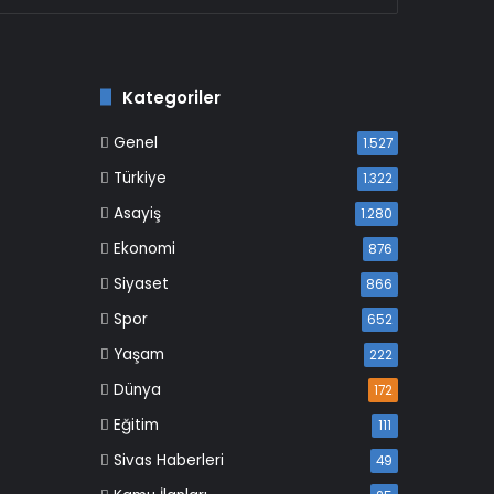
Kategoriler
Genel
1.527
Türkiye
1.322
Asayiş
1.280
Ekonomi
876
Siyaset
866
Spor
652
Yaşam
222
Dünya
172
Eğitim
111
Sivas Haberleri
49