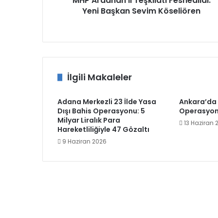
MHP Ardahan İl Teşkilatı Feshedildi:
Yeni Başkan Sevim Köseliören
İlgili Makaleler
Adana Merkezli 23 İlde Yasa
Ankara’da 
Dışı Bahis Operasyonu: 5
Operasyonu
Milyar Liralık Para
13 Haziran 
Hareketliliğiyle 47 Gözaltı
9 Haziran 2026