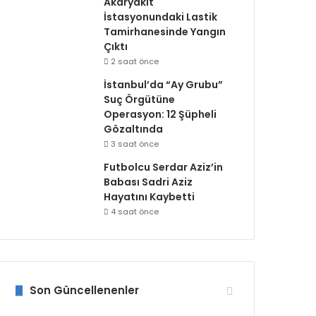
Akaryakıt
İstasyonundaki Lastik
Tamirhanesinde Yangın
Çıktı
2 saat önce
İstanbul’da “Ay Grubu”
Suç Örgütüne
Operasyon: 12 Şüpheli
Gözaltında
3 saat önce
Futbolcu Serdar Aziz’in
Babası Sadri Aziz
Hayatını Kaybetti
4 saat önce
Son Güncellenenler