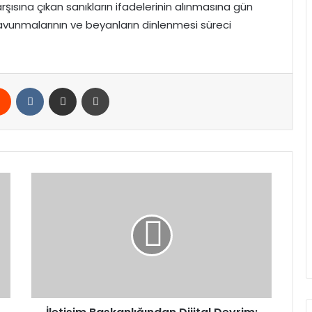
arşısına çıkan sanıkların ifadelerinin alınmasına gün
vunmalarının ve beyanların dinlenmesi süreci
rest
Reddit
VKontakte
E-Posta ile paylaş
Yazdır
İletişim
Başkanlığından
Dijital
Devrim:
Kamu
Sitelerinde
Yapay
Zeka
Dönüşümü
Başladı