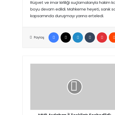
Rüşvet ve imar kirliliği suçlamalarıyla hakim k
boyu devam edildi. Mahkeme heyeti, sanık sa
kapsamında duruşmayı yarına erteledi.
Facebook
X
LinkedIn
Tumblr
Pinte
Paylaş
MHP
Ardahan
İl
Teşkilatı
Feshedildi:
Yeni
Başkan
Sevim
Köseliören