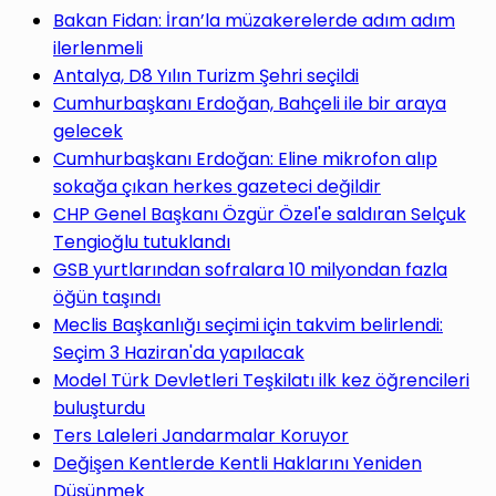
yap
Bakan Fidan: İran’la müzakerelerde adım adım
ilerlenmeli
Antalya, D8 Yılın Turizm Şehri seçildi
Cumhurbaşkanı Erdoğan, Bahçeli ile bir araya
gelecek
...
Cumhurbaşkanı Erdoğan: Eline mikrofon alıp
sokağa çıkan herkes gazeteci değildir
CHP Genel Başkanı Özgür Özel'e saldıran Selçuk
Tengioğlu tutuklandı
GSB yurtlarından sofralara 10 milyondan fazla
öğün taşındı
Meclis Başkanlığı seçimi için takvim belirlendi:
Seçim 3 Haziran'da yapılacak
Model Türk Devletleri Teşkilatı ilk kez öğrencileri
buluşturdu
Ters Laleleri Jandarmalar Koruyor
Değişen Kentlerde Kentli Haklarını Yeniden
Düşünmek