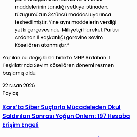
maddelerinin tanıdığı yetkiye istinaden,
tüzüğümüzün 34’üncü maddesi uyarınca
feshedilmiştir. Yine aynı maddelerin verdiği
yetki çerçevesinde, Milliyetçi Hareket Partisi
Ardahan İl Başkanlığı görevine Sevim
Köseliören atanmıştır.”
Yapılan bu değişiklikle birlikte MHP Ardahan İl
Teşkilatı’nda Sevim Köseliören dönemi resmen
başlamış oldu.
22 Nisan 2026
Paylaş
Facebook
X
LinkedIn
Tumblr
Pinterest
Reddit
VKontakte
E-
Yazdır
Kars’ta
Kars’ta Siber Suçlarla Mücadeleden Okul
Posta
Siber
Saldırıları Sonrası Yoğun Önlem: 197 Hesaba
ile
Suçlarla
paylaş
Erişim Engeli
Mücadeleden
Okul