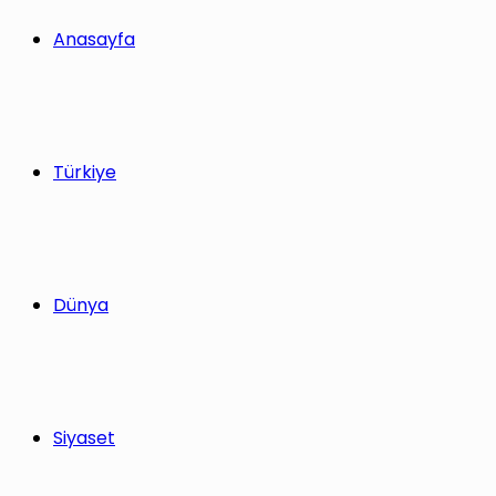
yap
Anasayfa
...
Türkiye
Dünya
Siyaset