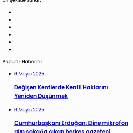
bir şekilde sunar.
Facebook
X
Pinterest
LinkedIn
YouTube
Instagram
Popüler Haberler
6 Mayıs 2025
Değişen Kentlerde Kentli Haklarını
Yeniden Düşünmek
6 Mayıs 2025
Cumhurbaşkanı Erdoğan: Eline mikrofon
alıp sokağa çıkan herkes gazeteci