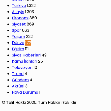
Türkiye
1.322
Asayiş
1.303
Ekonomi
880
Siyaset
869
Spor
663
Yaşam
222
Dünya
172
Eğitim
111
Sivas Haberleri
49
Kamu İlanları
25
Televizyon
10
Trend
4
Gündem
4
Aktüel
3
Hava Durumu
1
© Telif Hakkı 2026, Tüm Hakları Saklıdır