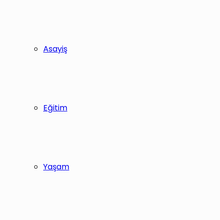
Asayiş
Eğitim
Yaşam