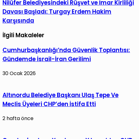
Nilüfer
Nilüfer Belediyesindeki Rüşvet ve İmar Kirliliği
Saldırıları
Belediyesindeki
Davası Başladı: Turgay Erdem Hakim
Sonrası
Rüşvet
Karşısında
Yoğun
ve
Önlem:
İmar
İlgili Makaleler
197
Kirliliği
Hesaba
Davası
Cumhurbaşkanlığı’nda Güvenlik Toplantısı:
Erişim
Başladı:
Gündemde İsrail-İran Gerilimi
Engeli
Turgay
Erdem
30 Ocak 2026
Hakim
Karşısında
Altınordu Belediye Başkanı Ulaş Tepe Ve
Meclis Üyeleri CHP’den İstifa Etti
2 hafta önce