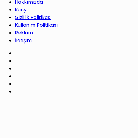
Hakkımızda
Künye
Gizlilik Politikası
Kullanım Politikası
Reklam
İletişim
Facebook
X
Pinterest
LinkedIn
YouTube
Instagram
Facebook
X
WhatsApp
Telegram
Başa
dön
tuşu