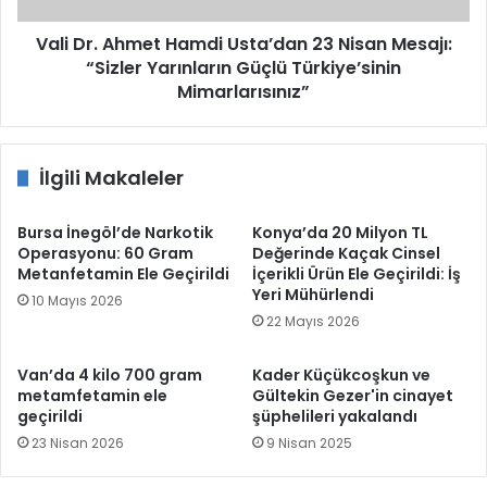
“Sizler
Yarınların
Vali Dr. Ahmet Hamdi Usta’dan 23 Nisan Mesajı:
Güçlü
“Sizler Yarınların Güçlü Türkiye’sinin
Türkiye’sinin
Mimarlarısınız”
Mimarlarısınız”
İlgili Makaleler
Bursa İnegöl’de Narkotik
Konya’da 20 Milyon TL
Operasyonu: 60 Gram
Değerinde Kaçak Cinsel
Metanfetamin Ele Geçirildi
İçerikli Ürün Ele Geçirildi: İş
Yeri Mühürlendi
10 Mayıs 2026
22 Mayıs 2026
Van’da 4 kilo 700 gram
Kader Küçükcoşkun ve
metamfetamin ele
Gültekin Gezer'in cinayet
geçirildi
şüphelileri yakalandı
23 Nisan 2026
9 Nisan 2025