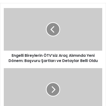
Engelli
Bireylerin
ÖTV’siz
Araç
Alımında
Yeni
Dönem:
Başvuru
Şartları
ve
Engelli Bireylerin ÖTV’siz Araç Alımında Yeni
Detaylar
Dönem: Başvuru Şartları ve Detaylar Belli Oldu
Belli
Oldu
Vali
Dr.
Ahmet
Hamdi
Usta’dan
23
Nisan
Mesajı: