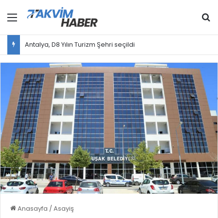
Menü
Ar
Antalya, D8 Yılın Turizm Şehri seçildi
Anasayfa
/
Asayiş