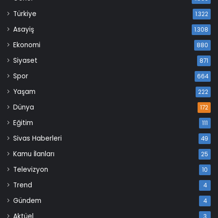
Türkiye
1.322
Asayiş
1.308
Ekonomi
880
Siyaset
871
Spor
664
Yaşam
222
Dünya
172
Eğitim
111
Sivas Haberleri
49
Kamu İlanları
25
Televizyon
10
Trend
4
Gündem
4
Aktüel
3