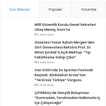
Son Eklenen
Popüler
Yorumlar
Millî Güvenlik Kurulu Genel Sekreteri
Okay Memiş, Kars’ta
2 saat önce
Gazeteci Yazar Ayhan Mergen’den
Siirt Üniversitesi Rektörü Prof. Dr.
Nihat Şındak’a Açık Mektup: “Tıp
Fakültesine Sahip Çıkın”
5 saat önce
Van Gölü’nde Su Sporları Festivali
Başladı: Abdulahat Arvas’tan
“Terörsüz Türkiye” Vurgusu
5 saat önce
Çiftlikköy’de Gençlik Buluşması:
“Durmadan, Yorulmadan Halkımızla İç
İçe Çalışacağız”