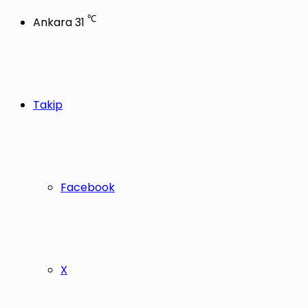
℃
Ankara
31
Takip
Facebook
X