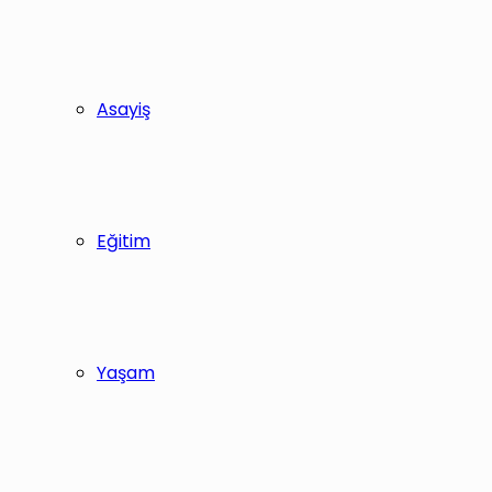
Asayiş
Eğitim
Yaşam