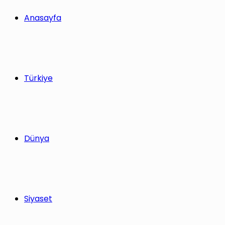
yap
Anasayfa
...
Türkiye
Dünya
Siyaset