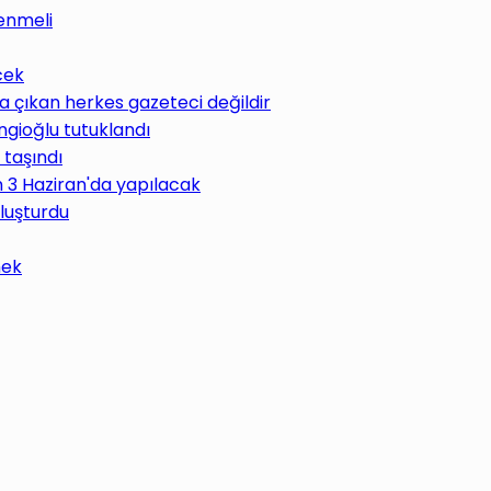
enmeli
cek
 çıkan herkes gazeteci değildir
ngioğlu tutuklandı
 taşındı
im 3 Haziran'da yapılacak
uluşturdu
mek