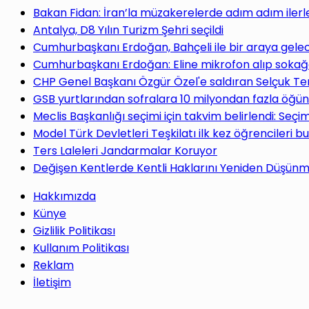
yap
Bakan Fidan: İran’la müzakerelerde adım adım ilerl
Antalya, D8 Yılın Turizm Şehri seçildi
Cumhurbaşkanı Erdoğan, Bahçeli ile bir araya gele
Cumhurbaşkanı Erdoğan: Eline mikrofon alıp sokağa
CHP Genel Başkanı Özgür Özel'e saldıran Selçuk Te
...
GSB yurtlarından sofralara 10 milyondan fazla öğün
Meclis Başkanlığı seçimi için takvim belirlendi: Seç
Model Türk Devletleri Teşkilatı ilk kez öğrencileri b
Ters Laleleri Jandarmalar Koruyor
Değişen Kentlerde Kentli Haklarını Yeniden Düşün
Hakkımızda
Künye
Gizlilik Politikası
Kullanım Politikası
Reklam
İletişim