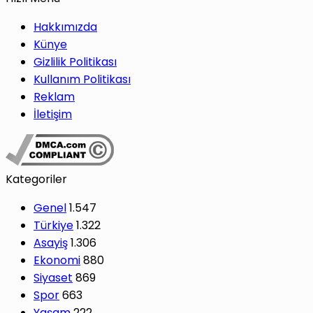
Hakkımızda
Künye
Gizlilik Politikası
Kullanım Politikası
Reklam
İletişim
Kategoriler
Genel
1.547
Türkiye
1.322
Asayiş
1.306
Ekonomi
880
Siyaset
869
Spor
663
Yaşam
222