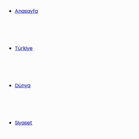
yap
Anasayfa
...
Türkiye
Dünya
Siyaset