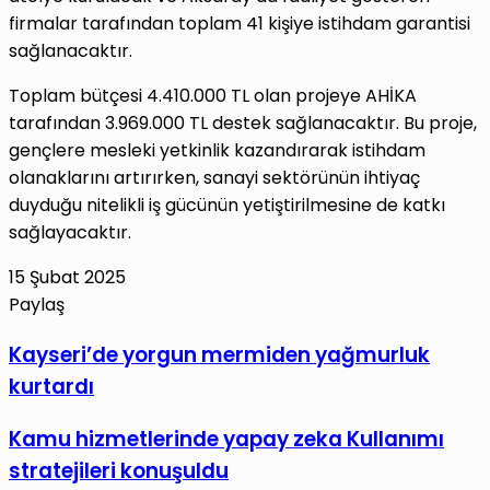
firmalar tarafından toplam 41 kişiye istihdam garantisi
sağlanacaktır.
Toplam bütçesi 4.410.000 TL olan projeye AHİKA
tarafından 3.969.000 TL destek sağlanacaktır. Bu proje,
gençlere mesleki yetkinlik kazandırarak istihdam
olanaklarını artırırken, sanayi sektörünün ihtiyaç
duyduğu nitelikli iş gücünün yetiştirilmesine de katkı
sağlayacaktır.
15 Şubat 2025
Paylaş
Facebook
X
LinkedIn
Tumblr
Pinterest
Reddit
VKontakte
E-
Yazdır
Kayseri’de
Kayseri’de yorgun mermiden yağmurluk
Posta
yorgun
kurtardı
ile
mermiden
paylaş
yağmurluk
Kamu
Kamu hizmetlerinde yapay zeka Kullanımı
kurtardı
hizmetlerinde
stratejileri konuşuldu