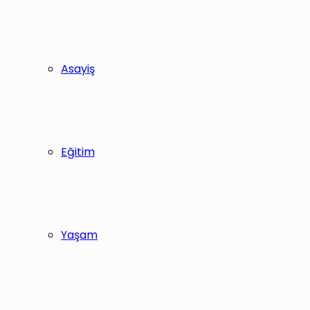
Asayiş
Eğitim
Yaşam