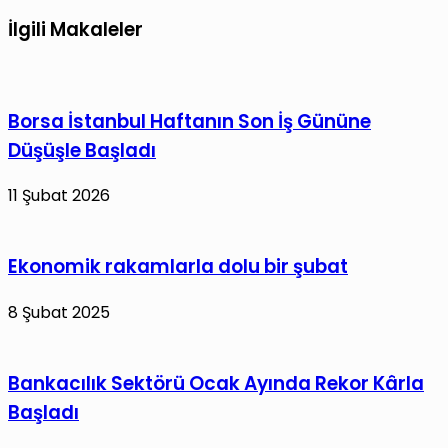
yapay
zeka
İlgili Makaleler
Kullanımı
stratejileri
konuşuldu
Borsa İstanbul Haftanın Son İş Gününe
Düşüşle Başladı
11 Şubat 2026
Ekonomik rakamlarla dolu bir şubat
8 Şubat 2025
Bankacılık Sektörü Ocak Ayında Rekor Kârla
Başladı