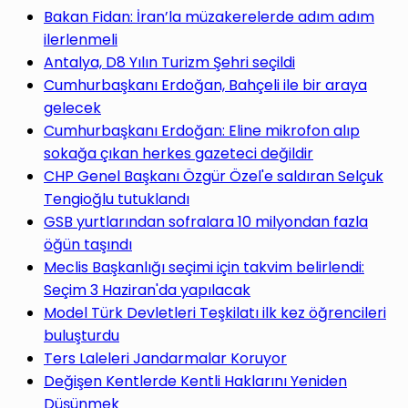
yap
Bakan Fidan: İran’la müzakerelerde adım adım
ilerlenmeli
Antalya, D8 Yılın Turizm Şehri seçildi
Cumhurbaşkanı Erdoğan, Bahçeli ile bir araya
gelecek
...
Cumhurbaşkanı Erdoğan: Eline mikrofon alıp
sokağa çıkan herkes gazeteci değildir
CHP Genel Başkanı Özgür Özel'e saldıran Selçuk
Tengioğlu tutuklandı
GSB yurtlarından sofralara 10 milyondan fazla
öğün taşındı
Meclis Başkanlığı seçimi için takvim belirlendi:
Seçim 3 Haziran'da yapılacak
Model Türk Devletleri Teşkilatı ilk kez öğrencileri
buluşturdu
Ters Laleleri Jandarmalar Koruyor
Değişen Kentlerde Kentli Haklarını Yeniden
Düşünmek