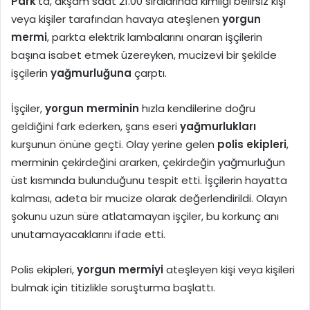
Park
‘ta, akşam saat 21.00 sıralarında kimliği belirsiz kişi
veya kişiler tarafından havaya ateşlenen
yorgun
mermi
, parkta elektrik lambalarını onaran işçilerin
başına isabet etmek üzereyken, mucizevi bir şekilde
işçilerin
yağmurluğuna
çarptı.
İşçiler,
yorgun merminin
hızla kendilerine doğru
geldiğini fark ederken, şans eseri
yağmurlukları
kurşunun önüne geçti. Olay yerine gelen
polis ekipleri
,
merminin çekirdeğini ararken, çekirdeğin yağmurluğun
üst kısmında bulunduğunu tespit etti. İşçilerin hayatta
kalması, adeta bir mucize olarak değerlendirildi. Olayın
şokunu uzun süre atlatamayan işçiler, bu korkunç anı
unutamayacaklarını ifade etti.
Polis ekipleri,
yorgun mermiyi
ateşleyen kişi veya kişileri
bulmak için titizlikle soruşturma başlattı.