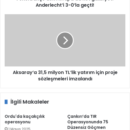
Anderlecht’i 3-0’la geçti!
Aksaray’a
31,5
milyon
TL’lik
yatırım
için
proje
sözleşmeleri
imzalandı
Aksaray’a 31,5 milyon TL’lik yatırım için proje
sözleşmeleri imzalandı
İlgili Makaleler
Ordu'da kaçakçılık
Çankırı’da TIR
operasyonu
Operasyonunda 75
Düzensiz Göçmen
1 Mayıs 2025