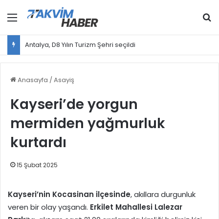
Menü
Ar
Antalya, D8 Yılın Turizm Şehri seçildi
Anasayfa
/
Asayiş
Kayseri’de yorgun
mermiden yağmurluk
kurtardı
15 Şubat 2025
Kayseri’nin Kocasinan ilçesinde
, akıllara durgunluk
veren bir olay yaşandı.
Erkilet Mahallesi Lalezar