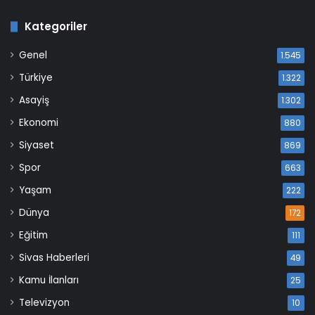
Kategoriler
Genel
1.545
Türkiye
1.322
Asayiş
1.302
Ekonomi
880
Siyaset
869
Spor
663
Yaşam
222
Dünya
172
Eğitim
111
Sivas Haberleri
49
Kamu İlanları
25
Televizyon
10