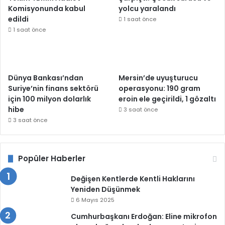
Komisyonunda kabul
yolcu yaralandı
edildi
1 saat önce
1 saat önce
Dünya Bankası’ndan
Mersin’de uyuşturucu
Suriye’nin finans sektörü
operasyonu: 190 gram
için 100 milyon dolarlık
eroin ele geçirildi, 1 gözaltı
hibe
3 saat önce
3 saat önce
Popüler Haberler
Değişen Kentlerde Kentli Haklarını
Yeniden Düşünmek
6 Mayıs 2025
Cumhurbaşkanı Erdoğan: Eline mikrofon