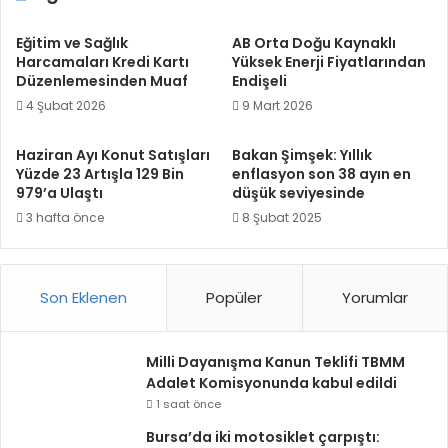
Eğitim ve Sağlık
AB Orta Doğu Kaynaklı
Harcamaları Kredi Kartı
Yüksek Enerji Fiyatlarından
Düzenlemesinden Muaf
Endişeli
4 Şubat 2026
9 Mart 2026
Haziran Ayı Konut Satışları
Bakan Şimşek: Yıllık
Yüzde 23 Artışla 129 Bin
enflasyon son 38 ayın en
979’a Ulaştı
düşük seviyesinde
3 hafta önce
8 Şubat 2025
Son Eklenen
Popüler
Yorumlar
Milli Dayanışma Kanun Teklifi TBMM
Adalet Komisyonunda kabul edildi
1 saat önce
Bursa’da iki motosiklet çarpıştı: