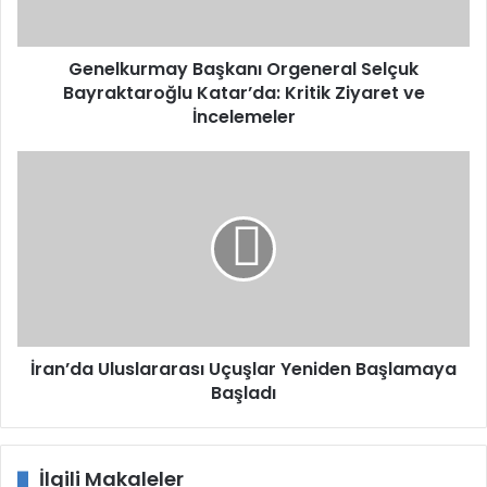
Ziyaret
ve
İncelemeler
Genelkurmay Başkanı Orgeneral Selçuk
Bayraktaroğlu Katar’da: Kritik Ziyaret ve
İncelemeler
İran’da
Uluslararası
Uçuşlar
Yeniden
Başlamaya
Başladı
İran’da Uluslararası Uçuşlar Yeniden Başlamaya
Başladı
İlgili Makaleler