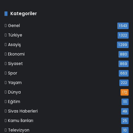
Kategoriler
Genel
1.543
Türkiye
1.322
Asayiş
1.299
Ekonomi
880
Siyaset
869
Spor
663
Yaşam
222
Dünya
172
Eğitim
111
Sivas Haberleri
49
Kamu İlanları
25
Televizyon
10