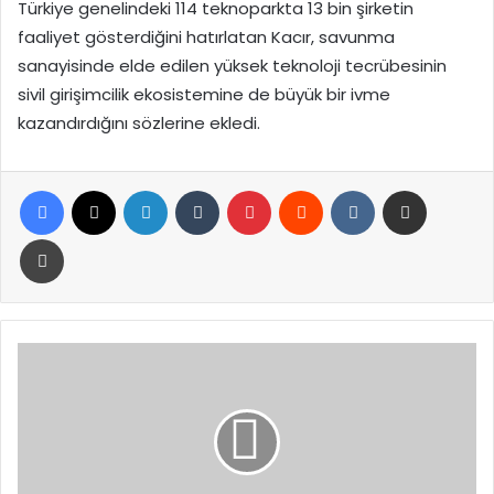
Türkiye genelindeki 114 teknoparkta 13 bin şirketin
faaliyet gösterdiğini hatırlatan Kacır, savunma
sanayisinde elde edilen yüksek teknoloji tecrübesinin
sivil girişimcilik ekosistemine de büyük bir ivme
kazandırdığını sözlerine ekledi.
Facebook
X
LinkedIn
Tumblr
Pinterest
Reddit
VKontakte
E-Posta ile paylaş
Yazdır
Genelkurmay
Başkanı
Orgeneral
Selçuk
Bayraktaroğlu
Katar’da:
Kritik