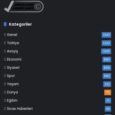
Kategoriler
Genel
1.547
Türkiye
1.322
Asayiş
1.305
Ekonomi
880
Siyaset
869
Spor
663
Yaşam
222
Dünya
172
Eğitim
111
Sivas Haberleri
49