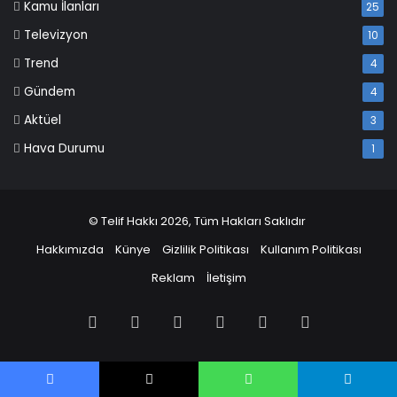
Kamu İlanları
25
Televizyon
10
Trend
4
Gündem
4
Aktüel
3
Hava Durumu
1
© Telif Hakkı 2026, Tüm Hakları Saklıdır
Hakkımızda
Künye
Gizlilik Politikası
Kullanım Politikası
Reklam
İletişim
Facebook
X
Pinterest
LinkedIn
YouTube
Instagram
Facebook
X
WhatsApp
Telegram