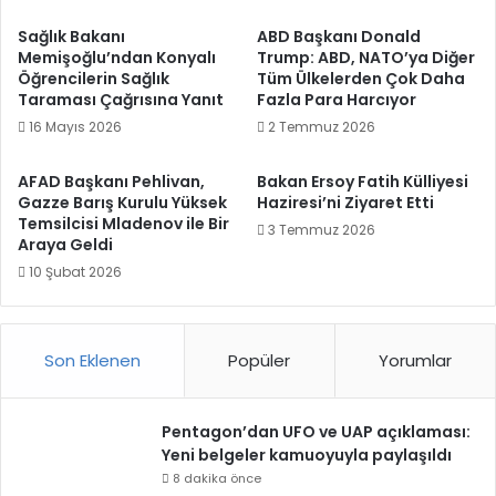
Sağlık Bakanı
ABD Başkanı Donald
Memişoğlu’ndan Konyalı
Trump: ABD, NATO’ya Diğer
Öğrencilerin Sağlık
Tüm Ülkelerden Çok Daha
Taraması Çağrısına Yanıt
Fazla Para Harcıyor
16 Mayıs 2026
2 Temmuz 2026
AFAD Başkanı Pehlivan,
Bakan Ersoy Fatih Külliyesi
Gazze Barış Kurulu Yüksek
Haziresi’ni Ziyaret Etti
Temsilcisi Mladenov ile Bir
3 Temmuz 2026
Araya Geldi
10 Şubat 2026
Son Eklenen
Popüler
Yorumlar
Pentagon’dan UFO ve UAP açıklaması:
Yeni belgeler kamuoyuyla paylaşıldı
8 dakika önce