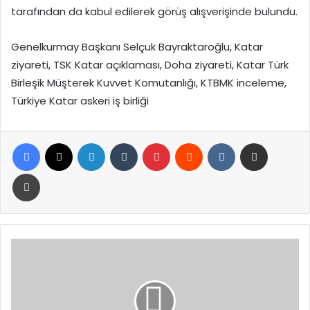
tarafından da kabul edilerek görüş alışverişinde bulundu.
Genelkurmay Başkanı Selçuk Bayraktaroğlu, Katar
ziyareti, TSK Katar açıklaması, Doha ziyareti, Katar Türk
Birleşik Müşterek Kuvvet Komutanlığı, KTBMK inceleme,
Türkiye Katar askeri iş birliği
Facebook
X
LinkedIn
Tumblr
Pinterest
Reddit
VKontakte
E-Posta ile paylaş
Yazdır
Benzin
Ve
Motorine
Büyük
Zam