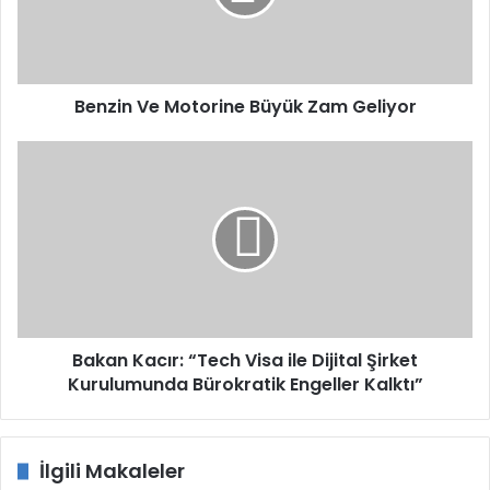
Geliyor
Benzin Ve Motorine Büyük Zam Geliyor
Bakan
Kacır:
“Tech
Visa
ile
Dijital
Şirket
Kurulumunda
Bürokratik
Engeller
Bakan Kacır: “Tech Visa ile Dijital Şirket
Kalktı”
Kurulumunda Bürokratik Engeller Kalktı”
İlgili Makaleler