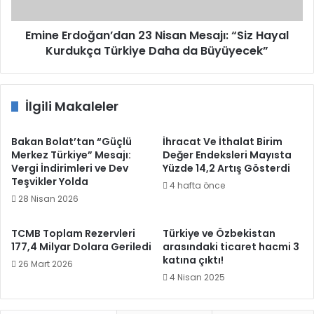
Kurdukça
Türkiye
Daha
Emine Erdoğan’dan 23 Nisan Mesajı: “Siz Hayal
da
Kurdukça Türkiye Daha da Büyüyecek”
Büyüyecek”
İlgili Makaleler
Bakan Bolat’tan “Güçlü
İhracat Ve İthalat Birim
Merkez Türkiye” Mesajı:
Değer Endeksleri Mayısta
Vergi İndirimleri ve Dev
Yüzde 14,2 Artış Gösterdi
Teşvikler Yolda
4 hafta önce
28 Nisan 2026
TCMB Toplam Rezervleri
Türkiye ve Özbekistan
177,4 Milyar Dolara Geriledi
arasındaki ticaret hacmi 3
katına çıktı!
26 Mart 2026
4 Nisan 2025