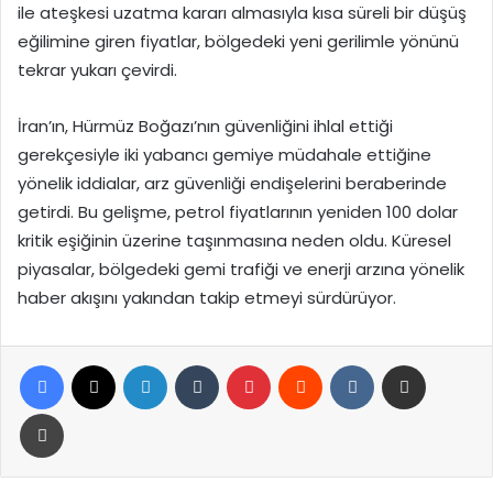
ile ateşkesi uzatma kararı almasıyla kısa süreli bir düşüş
eğilimine giren fiyatlar, bölgedeki yeni gerilimle yönünü
tekrar yukarı çevirdi.
İran’ın, Hürmüz Boğazı’nın güvenliğini ihlal ettiği
gerekçesiyle iki yabancı gemiye müdahale ettiğine
yönelik iddialar, arz güvenliği endişelerini beraberinde
getirdi. Bu gelişme, petrol fiyatlarının yeniden 100 dolar
kritik eşiğinin üzerine taşınmasına neden oldu. Küresel
piyasalar, bölgedeki gemi trafiği ve enerji arzına yönelik
haber akışını yakından takip etmeyi sürdürüyor.
Facebook
X
LinkedIn
Tumblr
Pinterest
Reddit
VKontakte
E-Posta ile paylaş
Yazdır