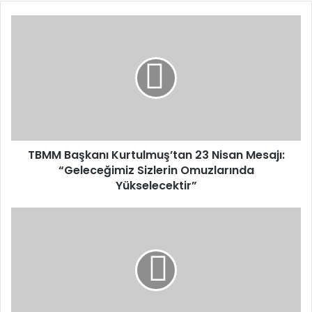
TBMM
Başkanı
Kurtulmuş’tan
23
Nisan
Mesajı:
“Geleceğimiz
Sizlerin
Omuzlarında
Yükselecektir”
TBMM Başkanı Kurtulmuş’tan 23 Nisan Mesajı:
“Geleceğimiz Sizlerin Omuzlarında
Yükselecektir”
Emine
Erdoğan’dan
23
Nisan
Mesajı:
“Siz
Hayal