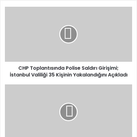
CHP
Toplantısında
Polise
Saldırı
Girişimi;
İstanbul
Valiliği
35
Kişinin
Yakalandığını
CHP Toplantısında Polise Saldırı Girişimi;
Açıkladı
İstanbul Valiliği 35 Kişinin Yakalandığını Açıkladı
Emekli
Sandığı
Kapsamındaki
İkramiyeler
Bugün
Yatıyor