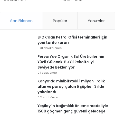
17 Mart 2025
28 Mart 2026
Son Eklenen
Popüler
Yorumlar
EPDK’dan Petrol Ofisi terminalleri için
yeni tarife kararı
31 dakika önce
Pervari’de Organik Bal Üreticilerinin
Yüzü Gülecek: Bu Yıl Rekolte İyi
Seviyede Bekleniyor
1 saat önce
Konya’da minibüsteki 1 milyon liralık
altın ve parayı çalan 5 şüpheli 3 ilde
yakalandı
2 saat önce
Yeşilay’ın bağımlılık önleme modeliyle
1500 göçmen genç güvenli geleceğe