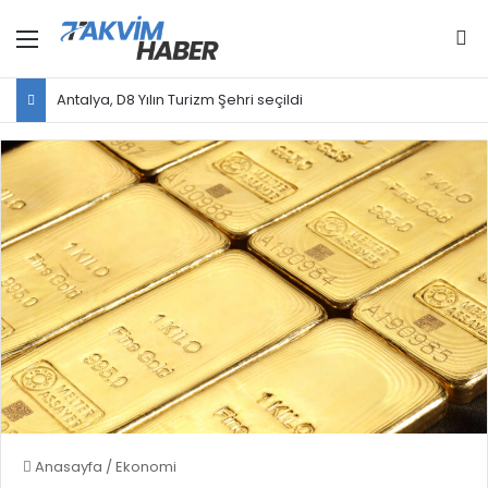
Menü
Ar
Antalya, D8 Yılın Turizm Şehri seçildi
Anasayfa
/
Ekonomi