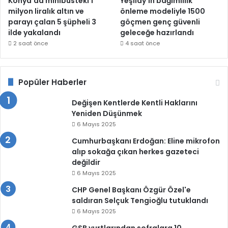
Konya’da minibüsteki 1
Yeşilay’ın bağımlılık
milyon liralık altın ve
önleme modeliyle 1500
parayı çalan 5 şüpheli 3
göçmen genç güvenli
ilde yakalandı
geleceğe hazırlandı
2 saat önce
4 saat önce
Popüler Haberler
Değişen Kentlerde Kentli Haklarını
Yeniden Düşünmek
6 Mayıs 2025
Cumhurbaşkanı Erdoğan: Eline mikrofon
alıp sokağa çıkan herkes gazeteci
değildir
6 Mayıs 2025
CHP Genel Başkanı Özgür Özel'e
saldıran Selçuk Tengioğlu tutuklandı
6 Mayıs 2025
GSB yurtlarından sofralara 10