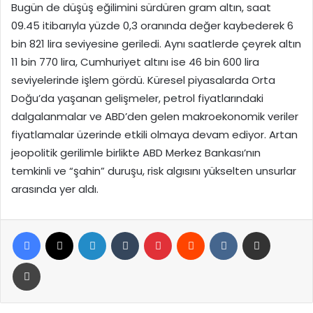
Bugün de düşüş eğilimini sürdüren gram altın, saat
09.45 itibarıyla yüzde 0,3 oranında değer kaybederek 6
bin 821 lira seviyesine geriledi. Aynı saatlerde çeyrek altın
11 bin 770 lira, Cumhuriyet altını ise 46 bin 600 lira
seviyelerinde işlem gördü. Küresel piyasalarda Orta
Doğu’da yaşanan gelişmeler, petrol fiyatlarındaki
dalgalanmalar ve ABD’den gelen makroekonomik veriler
fiyatlamalar üzerinde etkili olmaya devam ediyor. Artan
jeopolitik gerilimle birlikte ABD Merkez Bankası’nın
temkinli ve “şahin” duruşu, risk algısını yükselten unsurlar
arasında yer aldı.
Facebook
X
LinkedIn
Tumblr
Pinterest
Reddit
VKontakte
E-Posta ile paylaş
Yazdır