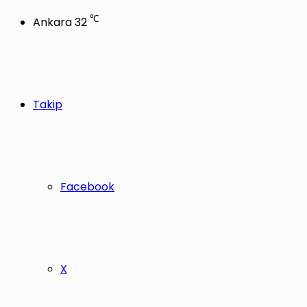
℃
Ankara
32
Takip
Facebook
X