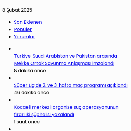
8 Şubat 2025
Son Eklenen
Popüler
Yorumlar
Türkiye, Suudi Arabistan ve Pakistan arasında
Mekke Ortak Savunma Anlaşması imzalandı
8 dakika önce
Süper Lig’de 2. ve 3. hafta maç programı açıklandı
46 dakika önce
Kocaeli merkezli organize suç operasyonunun
firari iki şüphelisi yakalandı
1 saat önce