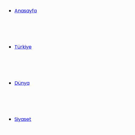
yap
Anasayfa
...
Türkiye
Dünya
Siyaset