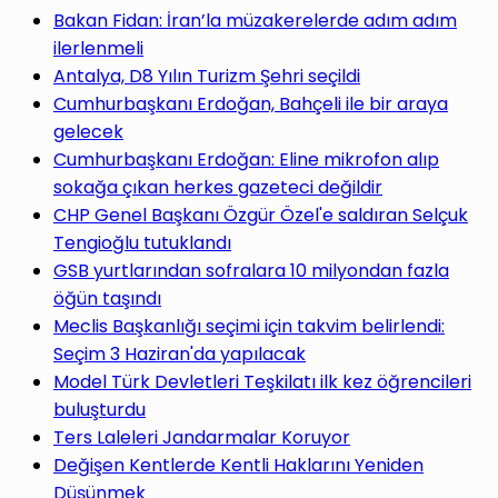
yap
Bakan Fidan: İran’la müzakerelerde adım adım
ilerlenmeli
Antalya, D8 Yılın Turizm Şehri seçildi
Cumhurbaşkanı Erdoğan, Bahçeli ile bir araya
gelecek
...
Cumhurbaşkanı Erdoğan: Eline mikrofon alıp
sokağa çıkan herkes gazeteci değildir
CHP Genel Başkanı Özgür Özel'e saldıran Selçuk
Tengioğlu tutuklandı
GSB yurtlarından sofralara 10 milyondan fazla
öğün taşındı
Meclis Başkanlığı seçimi için takvim belirlendi:
Seçim 3 Haziran'da yapılacak
Model Türk Devletleri Teşkilatı ilk kez öğrencileri
buluşturdu
Ters Laleleri Jandarmalar Koruyor
Değişen Kentlerde Kentli Haklarını Yeniden
Düşünmek