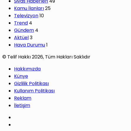
Sivas Haberleri
49
Kamu İlanları
25
Televizyon
10
Trend
4
Gündem
4
Aktüel
3
Hava Durumu
1
© Telif Hakkı 2026, Tüm Hakları Saklıdır
Hakkımızda
Künye
Gizlilik Politikası
Kullanım Politikası
Reklam
İletişim
Facebook
X