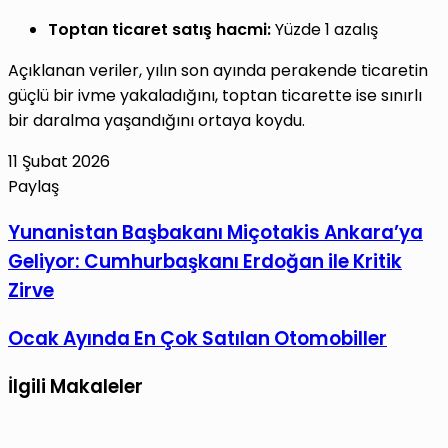
Toptan ticaret satış hacmi:
Yüzde 1 azalış
Açıklanan veriler, yılın son ayında perakende ticaretin
güçlü bir ivme yakaladığını, toptan ticarette ise sınırlı
bir daralma yaşandığını ortaya koydu.
11 Şubat 2026
Paylaş
Facebook
X
LinkedIn
Tumblr
Pinterest
Reddit
VKontakte
E-
Yazdır
Yunanistan
Yunanistan Başbakanı Miçotakis Ankara’ya
Posta
Başbakanı
Geliyor: Cumhurbaşkanı Erdoğan ile Kritik
ile
Miçotakis
paylaş
Zirve
Ankara’ya
Geliyor:
Ocak
Ocak Ayında En Çok Satılan Otomobiller
Cumhurbaşkanı
Ayında
Erdoğan
İlgili Makaleler
En
ile
Çok
Kritik
Satılan