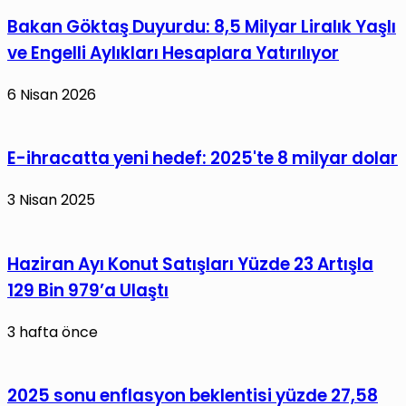
Zirve
Otomobiller
Bakan Göktaş Duyurdu: 8,5 Milyar Liralık Yaşlı
ve Engelli Aylıkları Hesaplara Yatırılıyor
6 Nisan 2026
E-ihracatta yeni hedef: 2025'te 8 milyar dolar
3 Nisan 2025
Haziran Ayı Konut Satışları Yüzde 23 Artışla
129 Bin 979’a Ulaştı
3 hafta önce
2025 sonu enflasyon beklentisi yüzde 27,58