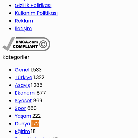
Gizlilik Politikası
Kullanım Politikası
Reklam
İletişim
Kategoriler
Genel
1.533
Türkiye
1.322
Asayiş
1.285
Ekonomi
877
Siyaset
869
Spor
660
Yaşam
222
Dünya
172
Eğitim
111