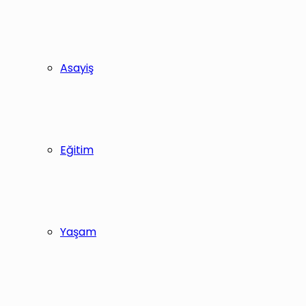
Asayiş
Eğitim
Yaşam