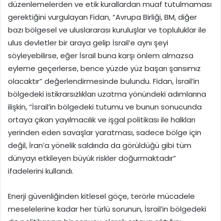
düzenlemelerden ve etik kurallardan muaf tutulmaması
gerektiğini vurgulayan Fidan, “Avrupa Birliği, BM, diğer
bazı bölgesel ve uluslararası kuruluşlar ve topluluklar ile
ulus devletler bir araya gelip İsrail’e aynı şeyi
söyleyebilirse, eğer İsrail buna karşı önlem almazsa
eyleme geçerlerse, bence yüzde yüz başarı şansımız
olacaktır” değerlendirmesinde bulundu. Fidan, İsrail’in
bölgedeki istikrarsızlıkları uzatma yönündeki adımlarına
ilişkin, “İsrail’in bölgedeki tutumu ve bunun sonucunda
ortaya çıkan yayılmacılık ve işgal politikası ile halkları
yerinden eden savaşlar yaratması, sadece bölge için
değil, İran’a yönelik saldırıda da görüldüğü gibi tüm
dünyayı etkileyen büyük riskler doğurmaktadır”
ifadelerini kullandı.
Enerji güvenliğinden kitlesel göçe, terörle mücadele
meselelerine kadar her türlü sorunun, İsrail’in bölgedeki