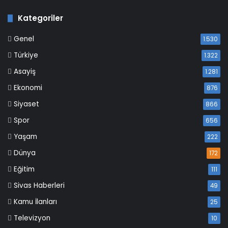
Kategoriler
Genel
1.530
Türkiye
1.322
Asayiş
1.281
Ekonomi
876
Siyaset
866
Spor
656
Yaşam
222
Dünya
172
Eğitim
111
Sivas Haberleri
49
Kamu İlanları
25
Televizyon
10