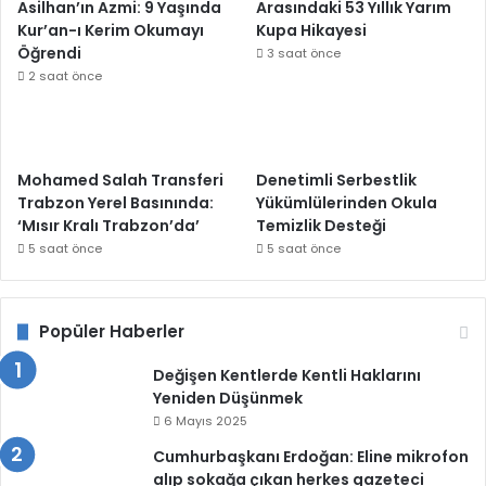
Asilhan’ın Azmi: 9 Yaşında
Arasındaki 53 Yıllık Yarım
Kur’an-ı Kerim Okumayı
Kupa Hikayesi
Öğrendi
3 saat önce
2 saat önce
Mohamed Salah Transferi
Denetimli Serbestlik
Trabzon Yerel Basınında:
Yükümlülerinden Okula
‘Mısır Kralı Trabzon’da’
Temizlik Desteği
5 saat önce
5 saat önce
Popüler Haberler
Değişen Kentlerde Kentli Haklarını
Yeniden Düşünmek
6 Mayıs 2025
Cumhurbaşkanı Erdoğan: Eline mikrofon
alıp sokağa çıkan herkes gazeteci