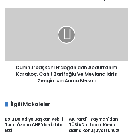
Cumhurbaşkanı
Erdoğan’dan
Abdurrahim
Karakoç,
Cahit
Zarifoğlu
Ve
Mevlana
İdris
Zengin
Cumhurbaşkanı Erdoğan’dan Abdurrahim
İçin
Karakoç, Cahit Zarifoğlu Ve Mevlana İdris
Anma
Zengin İçin Anma Mesajı
Mesajı
İlgili Makaleler
Bolu Belediye Başkan Vekili
AK Parti'li Yayman'dan
Tuna Özcan CHP’den İstifa
TÜSİAD'a tepki: Kimin
Etti
adına konuşuyorsunuz!