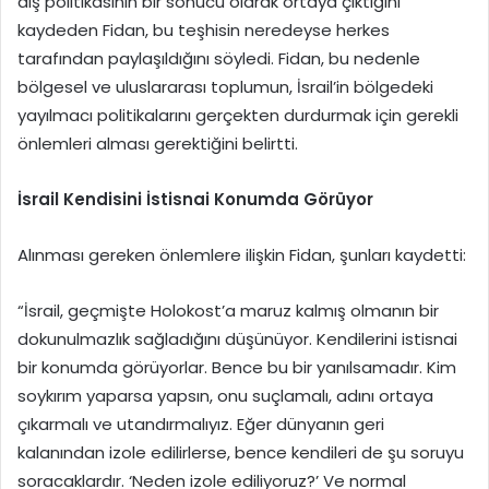
dış politikasının bir sonucu olarak ortaya çıktığını
kaydeden Fidan, bu teşhisin neredeyse herkes
tarafından paylaşıldığını söyledi. Fidan, bu nedenle
bölgesel ve uluslararası toplumun, İsrail’in bölgedeki
yayılmacı politikalarını gerçekten durdurmak için gerekli
önlemleri alması gerektiğini belirtti.
İsrail Kendisini İstisnai Konumda Görüyor
Alınması gereken önlemlere ilişkin Fidan, şunları kaydetti:
“İsrail, geçmişte Holokost’a maruz kalmış olmanın bir
dokunulmazlık sağladığını düşünüyor. Kendilerini istisnai
bir konumda görüyorlar. Bence bu bir yanılsamadır. Kim
soykırım yaparsa yapsın, onu suçlamalı, adını ortaya
çıkarmalı ve utandırmalıyız. Eğer dünyanın geri
kalanından izole edilirlerse, bence kendileri de şu soruyu
soracaklardır. ‘Neden izole ediliyoruz?’ Ve normal