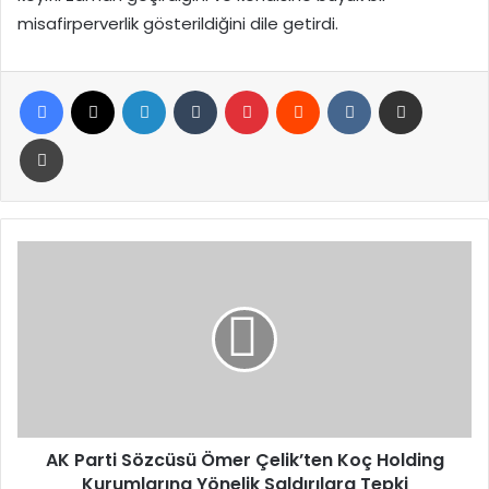
misafirperverlik gösterildiğini dile getirdi.
Facebook
X
LinkedIn
Tumblr
Pinterest
Reddit
VKontakte
E-Posta ile paylaş
Yazdır
AK
Parti
Sözcüsü
Ömer
Çelik’ten
Koç
Holding
Kurumlarına
Yönelik
Saldırılara
AK Parti Sözcüsü Ömer Çelik’ten Koç Holding
Tepki
Kurumlarına Yönelik Saldırılara Tepki