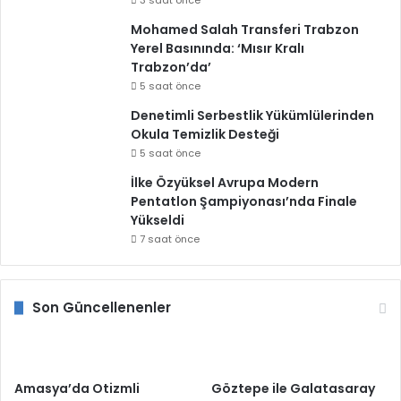
3 saat önce
Mohamed Salah Transferi Trabzon
Yerel Basınında: ‘Mısır Kralı
Trabzon’da’
5 saat önce
Denetimli Serbestlik Yükümlülerinden
Okula Temizlik Desteği
5 saat önce
İlke Özyüksel Avrupa Modern
Pentatlon Şampiyonası’nda Finale
Yükseldi
7 saat önce
Son Güncellenenler
Amasya’da Otizmli
Göztepe ile Galatasaray