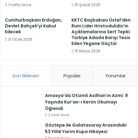
1 hafta önce
15 Şubat 2025
Cumhurbaşkanı Erdoğan,
KKTC Başbakanı Üstel’den
Devlet Bahçeli’yi Kabul
Rum Lider Hristodulidis’in
Edecek
Açıklamalarına Sert Tepki:
Türkiye Adada Barışı Tesis
31 Ocak 2026
Eden Yegane Güçtür
15 Mayıs 2026
Son Eklenen
Popüler
Yorumlar
Amasya’da Otizmli Asilhan’ın Azmi: 9
Yaşında Kur’an-ı Kerim Okumayı
Öğrendi
2 saat önce
Göztepe ile Galatasaray Arasındaki
53 Yıllık Yarım Kupa Hikayesi