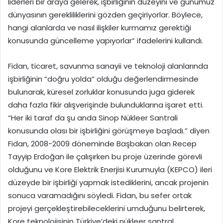
liderleri bir araya gelerek, işbirliğinin düzeyini ve günümüz
dünyasının gerekliliklerini gözden geçiriyorlar. Böylece,
hangi alanlarda ve nasıl ilişkiler kurmamız gerektiği
konusunda güncelleme yapıyorlar” ifadelerini kullandı.
Fidan, ticaret, savunma sanayii ve teknoloji alanlarında
işbirliğinin “doğru yolda” olduğu değerlendirmesinde
bulunarak, küresel zorluklar konusunda juga giderek
daha fazla fikir alışverişinde bulunduklarına işaret etti.
“Her iki taraf da şu anda Sinop Nükleer Santrali
konusunda olası bir işbirliğini görüşmeye başladı.” diyen
Fidan, 2008-2009 döneminde Başbakan olan Recep
Tayyip Erdoğan ile çalışırken bu proje üzerinde görevli
olduğunu ve Kore Elektrik Enerjisi Kurumuyla (KEPCO) ileri
düzeyde bir işbirliği yapmak istediklerini, ancak projenin
sonuca varamadığını söyledi. Fidan, bu sefer ortak
projeyi gerçekleştirebileceklerini umduğunu belirterek,
Kore teknolojisinin Türkiye’deki nükleer santral