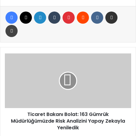
Facebook
X
LinkedIn
Tumblr
Pinterest
Reddit
VKontakte
E-Posta ile paylaş
Yazdır
Ticaret
Bakanı
Bolat:
163
Gümrük
Müdürlüğümüzde
Risk
Analizini
Yapay
Zekayla
Ticaret Bakanı Bolat: 163 Gümrük
Yeniledik
Müdürlüğümüzde Risk Analizini Yapay Zekayla
Yeniledik