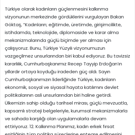
Türkiye olarak kadınların güçlenmesini kalkınma
vizyonunun merkezinde gördüklerini vurgulayan Bakan
Göktaş, “Kadınların; eğitimde, üretimde, girişimcilikte,
istihdamda, teknolojide, diplomaside ve karar alma
mekanizmalarında güçlü biçimde yer alması için
çalışıyoruz. Bunu, Türkiye Yüzyılı vizyonumuzun
vazgeçilmez unsurlarından biri kabul ediyoruz. Bu tavizsiz
kararlılık, Cumhurbaşkanımız Recep Tayyip Erdoğan’ın
yıllardır ortaya koyduğu iradeden güç aldı. Sayın
Cumhurbaşkanımızın liderliğinde Türkiye, kadınların
ekonomik, sosyal ve siyasal hayata katılımını devlet
politikalarının asli unsurlarından biri haline getirdi.
Ülkemizin sahip olduğu tarihsel mirası, güçlü mevzuatla,
kapsamlı strateji belgeleriyle, kurumsal mekanizmalarla
ve sahada karşılığı olan uygulamalarla devam
ettiriyoruz. 12. Kalkınma Planımız, kadın erkek fırsat
eşitliğinin tüm politika süreçlerine entegre edilmesini