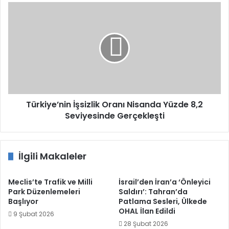
Türkiye’nin
İşsizlik
Oranı
Nisanda
Yüzde
8,2
Seviyesinde
Gerçekleşti
Türkiye’nin İşsizlik Oranı Nisanda Yüzde 8,2
Seviyesinde Gerçekleşti
İlgili Makaleler
Meclis’te Trafik ve Milli
İsrail’den İran’a ‘Önleyici
Park Düzenlemeleri
Saldırı’: Tahran’da
Başlıyor
Patlama Sesleri, Ülkede
OHAL İlan Edildi
9 Şubat 2026
28 Şubat 2026