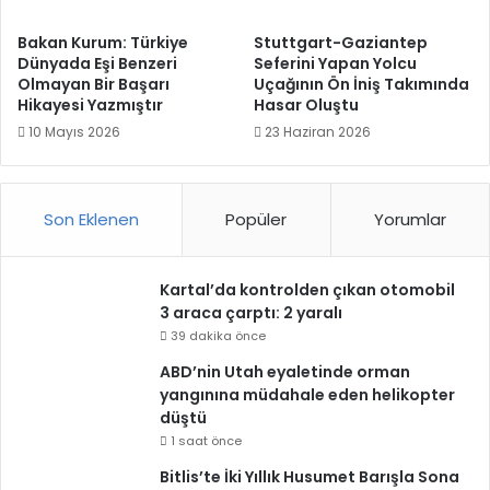
Bakan Kurum: Türkiye
Stuttgart-Gaziantep
Dünyada Eşi Benzeri
Seferini Yapan Yolcu
Olmayan Bir Başarı
Uçağının Ön İniş Takımında
Hikayesi Yazmıştır
Hasar Oluştu
10 Mayıs 2026
23 Haziran 2026
Son Eklenen
Popüler
Yorumlar
Kartal’da kontrolden çıkan otomobil
3 araca çarptı: 2 yaralı
39 dakika önce
ABD’nin Utah eyaletinde orman
yangınına müdahale eden helikopter
düştü
1 saat önce
Bitlis’te İki Yıllık Husumet Barışla Sona